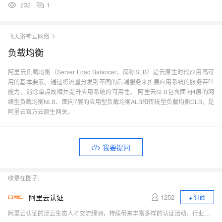
232
1
飞天洛神云网络
负载均衡
阿里云负载均衡（Server Load Balancer，简称SLB）是云原生时代应用高可
用的基本要素。通过将流量分发到不同的后端服务来扩展应用系统的服务吞吐
能力，消除单点故障并提升应用系统的可用性。 阿里云SLB包含面向4层的网
络型负载均衡NLB、面向7层的应用型负载均衡ALB和传统型负载均衡CLB，是
阿里云官方云原生网关。
我要提问
收录在圈子:
阿里云认证
1252
+ 订阅
阿里云认证的泛云生态人才交流绿洲，持续带来丰富多样的认证活动、行业资讯，以及实时的线上学习交流机会，希望大家都能加入一起玩！诚邀您加入阿里云认证官方学习福利群：33715706。