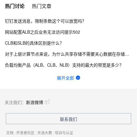
热门讨论
热门文章
钉钉发送消息，限制条数这个可以放宽吗？
网站配置ALB之后业务无法访问提示502
CLB和SLB的具体区别是什么？
对于上层计算节点来说，为什么共享存储不需要关心数据在存储中的实际分布情况和数据分布的负载均衡问题？
负载均衡产品（ALB、CLB、NLB）支持的最大的带宽是多少？
我们可以自己定义负载均衡策略吗？
展开全部
传统型负载均衡CLB的可用性可以承诺达到多少？
负载均衡SLB怎么设置IP限流功能？
关注我们：
新浪微博
微服务架构中负载均衡有什么优点呢？
联系我们
ALB中出现这个405是tls问题吗?
文档
|
开发者社区
|
天池大赛
|
培训与认证