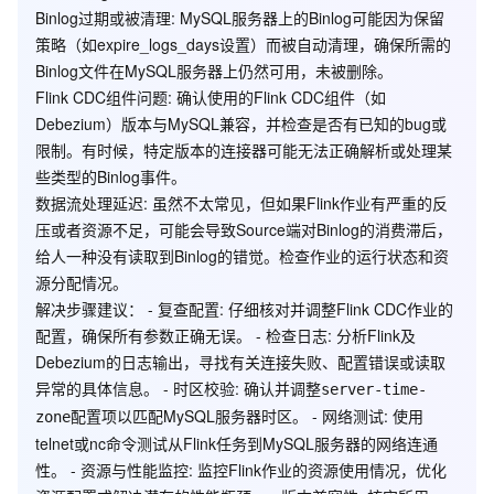
Binlog过期或被清理
: MySQL服务器上的Binlog可能因为保留
策略（如expire_logs_days设置）而被自动清理，确保所需的
Binlog文件在MySQL服务器上仍然可用，未被删除。
Flink CDC组件问题
: 确认使用的Flink CDC组件（如
Debezium）版本与MySQL兼容，并检查是否有已知的bug或
限制。有时候，特定版本的连接器可能无法正确解析或处理某
些类型的Binlog事件。
数据流处理延迟
: 虽然不太常见，但如果Flink作业有严重的反
压或者资源不足，可能会导致Source端对Binlog的消费滞后，
给人一种没有读取到Binlog的错觉。检查作业的运行状态和资
源分配情况。
解决步骤建议： -
复查配置
: 仔细核对并调整Flink CDC作业的
配置，确保所有参数正确无误。 -
检查日志
: 分析Flink及
Debezium的日志输出，寻找有关连接失败、配置错误或读取
异常的具体信息。 -
时区校验
: 确认并调整
server-time-
配置项以匹配MySQL服务器时区。 -
网络测试
: 使用
zone
telnet或nc命令测试从Flink任务到MySQL服务器的网络连通
性。 -
资源与性能监控
: 监控Flink作业的资源使用情况，优化