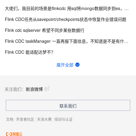
大佬们，我目前的场景是flinkcdc 用sql将mongo数据同步到es，有人做过这样的场景吗？
Flink CDC任务从savepoint/checkpoints状态中恢复作业错误问题
Flink cdc sqlserver 希望不同步某些数据行
Flink CDC taskManager 一直再报下面信息，不知道是不是有什么问题？
Flink CDC 能适配达梦不？
有用flink cdc同步mysql到hive这样搞过的源码吗?
展开全部
如何用实时数据同步打破企业数据孤岛？
Flink CDC中有人使用clickhouse sink吗？
关注我们：
新浪微博
flinkcdc在IDEA运行正常，打包就报错
联系我们
FFA 2024 大会门票免费送！AI时代下大数据技术未来路在何方？
文档
|
开发者社区
|
天池大赛
|
培训与认证