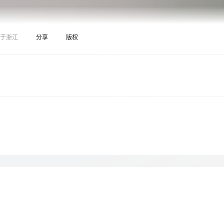
Deepseek-v4-pro
HappyHors
同享
万小智 AI 建站低至 15元/月
Qoder CN
AI 短剧/漫剧
云原生数据库 
快递物流查询
WordPress
成为服务伙
高校合作
点，立即开启云上创新
覆盖公网/内网、递归/权威、移动APP等全场景解析服务
送.CN域名，送备案服务码
基于千问大模型等，支持代码智能生成、研发智能问答
AI助力短剧
态智能体模型
旗舰 MoE 大模型，百万上下文与顶尖推理能力
图生视频，流
Ubuntu
服务生态伙伴
云工开物
企业应用
于浙江
分享
版权
Works
Night Plan 支持 Qwen 3.8-Max
云原生大数据计算服务 MaxCompute
AI 办公
容器服务 Kub
NEW
GLM-5.2
Wan2.7-T
Red Hat
30+ 款产品免费体验
Data Agent 驱动的一站式 Data+AI 开发治理平台
夜间 5 折，Qwen/Meoo/TokenPlan 客户专享
面向分析的企业级SaaS模式云数据仓库
AI智能应用
提供一站式管
科研合作
视觉 Coding、空间感知、多模态思考等全面升级
1M上下文，专为长程任务能力而生
ERP
堂（旗舰版）
SUSE
智能客服
CRM
防护产品
2个月
自动承接线索
建站小程序
OA 办公系统
AI 应用构建
大模型原生
力提升
财税管理
模板建站
Qoder
大模型服务平台百炼-应用模版
HOT
NEW
面向真实软件
个人版上线、团队版降价；千问3.8-Max首发发尝鲜
丰富多元化的应用模版和解决方案
400电话
定制建站
万有无界
大模型服务平台百炼-智能体
方案
广告营销
模板小程序
的模型效果
灵活可视化地构建企业级 Agent
定制小程序
秒悟
人工智能平台 PAI
APP 开发
云端极速 AI 
新一代 AI 视频生成模型，深度适配广告营销等场景
AI Native 的算法工程平台，一站式完成建模、训练、推理服务部署
建站系统