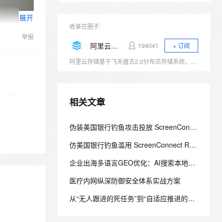
安全
我要投诉
e-1.1-I2V
Cosyvoice-V3-Flash
PolarDB
上云场景组合购
Milvus 弹性伸缩功能新增节
伴
展开
漫剧创作，剧本、分镜、视频高效生成
100%兼容MySQL、PostgreSQL，兼容Oracle，支持集中和分布式
覆盖90%+业务场景，专享组合折扣价
点支持范围
畅自然，细节丰富
高表现力语音合成大模型，语音克隆听感自然
VPN
收录在圈子:
举报
ernetes 版 ACK
云聚AI 严选权益
AI 原生数据库服务发布
SSL 证书
2V
Fun-ASR
阿里云存储服务
194041
+ 订阅
，一键激活高效办公新体验
理容器应用的 K8s 服务
精选AI产品，从模型到应用全链提效
Agent 数据网关
文戏情感细腻自然，动作戏激烈拳拳到肉，实现更强表演能力
支持中英文自由切换，具备更强的噪声鲁棒性
堡垒机
阿里云存储基于飞天盘古2.0分布式存储系统，产品包括对象存储OSS、块存储Block Storage、共享文件存储NAS、表格存储、日志存储与分析、归档存储及混合云存储等，充分满足用户数据存储和迁移上云需求，连续三年跻身全球云存储魔力象限四强。
AI 用量加速计划
云原生数据库 PolarDB
防火墙
、识别商机，让客服更高效、服务更出色。
新老同享，达量后返
Agentic Database 发布
主机安全
应用
相关文章
千问办公
NEW
AI 应用及服务市场
伪装美国银行钓鱼攻击投放 ScreenConnect 远控恶意程序的攻击链路与防御研究
的智能体编程平台
一站式AI生产力平台
AI 应用
仿美国银行钓鱼滥用 ScreenConnect RMM 的隐蔽持久化攻击与防御体系研究
伶鹊
企业级人与Agent协作平台，接入和调度多个数字员工
智能客服平台，对话机器人、对话分析、智能外呼
大模型
企业出海多语言GEO优化：AI搜索本地化覆盖指南
大模型服务平台百炼 - 全妙
自然语言处理
医疗内网纵深防御安全体系实战方案
应用创作平台
多模态内容创作工具，已接入 DeepSeek
数据标注
从“无人跟进的死任务”到“自适应推进的确定性交付”：2026执行治理基线
机器学习