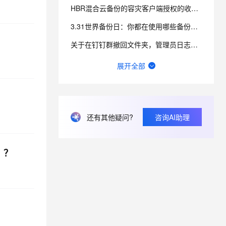
HBR混合云备份的容灾客户端授权的收费是怎样的？我从两个地方看到的不一样，哪个为准？
3.31世界备份日：你都在使用哪些备份方式？
关于在钉钉群撤回文件夹，管理员日志无法查询到文件夹下载记录的问题。
https://amp-message.alicdn.com/upload/ 如何存文件到这里
展开全部
阿里云天池是什么？
对象存储oss免费存储空间，免费流量和免费访问量是多少
还有其他疑问?
咨询AI助理
为什么U0001和U0002在一个分区，U0002和U0003却不在同一个分区呢？
畅意抒怀，以诗会友，写下你的运维打油诗！
，？