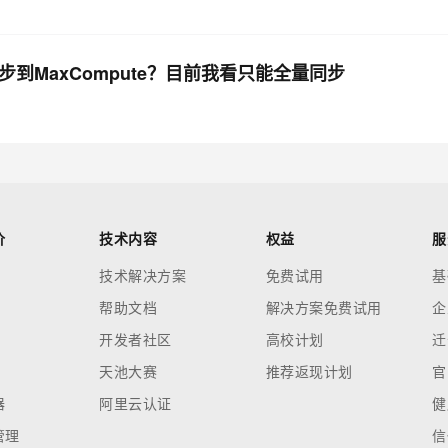
同步到MaxCompute？目前我看只能全量同步
价
技术内容
权益
服
技术解决方案
免费试用
基
帮助文档
解决方案免费试用
企
开发者社区
高校计划
迁
天池大赛
推荐返现计划
官
器
阿里云认证
健
管理
信