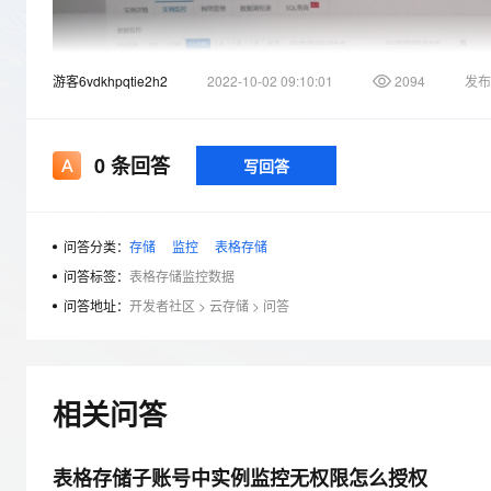
存储
天池大赛
Qwen3.7-Plus
云解析DNS
解决方案免费试用 新老
电子合同
最高领取价值200元试用
能看、能想、能动手的多模
安全
网络与CDN
AI 算法大赛
畅捷通
游客6vdkhpqtie2h2
2022-10-02 09:10:01
2094
发布
大数据开发治理平台 Data
AI 产品 免费试用
网络
安全
云开发大赛
Qwen3-VL-Plus
Tableau 订阅
1亿+ 大模型 tokens 和 
可观测
入门学习赛
中间件
AI空中课堂在线直播课
云防火墙
140+云产品 免费试用
0
条回答
写回答
上云与迁云
云原生的云上边界网络安全
产品新客免费试用，最长1
数据库
生态解决方案
大模型服务
企业出海
大模型ACA认证体验
大数据计算
助力企业全员 AI 认知与能
问答分类：
存储
监控
表格存储
行业生态解决方案
千问AI平台-Token Plan
政企业务
媒体服务
问答标签：
表格存储监控数据
开发者生态解决方案
问答地址：
开发者社区
>
云存储
>
问答
企业服务与云通信
千问AI平台-模型体验
AI 开发和 AI 应用解决
在线体验全尺寸、多种模态
域名与网站
Happy 系列大模型
终端用户计算
相关问答
Serverless
表格存储子账号中实例监控无权限怎么授权
开发工具