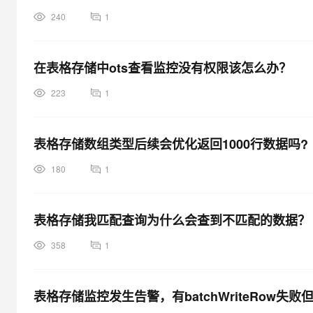
大模型解决方案
240
1
迁移与运维管理
快速部署 Dify，高效搭建 
专有云
在表格存储中ots查看监控没有权限该怎么办？
10 分钟在聊天系统中增加
223
1
表格存储数组类型后续会优化返回1000行数据吗?
180
1
表格存储我匹配查询为什么会查到不匹配的数据？
358
1
表格存储监控发生告警，有batchWriteRow失