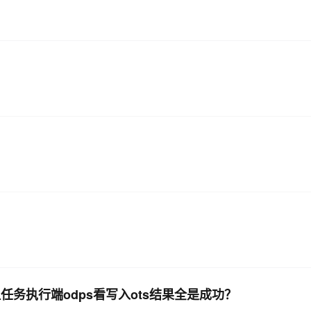
AI 应用
10分钟微调：让0.6B模型媲美235B模
多模态数据信
型
依托云原生高可用架构,实现Dify私有化部署
用1%尺寸在特定领域达到大模型90%以上效果
一个 AI 助手
超强辅助，Bol
即刻拥有 DeepSeek-R1 满血版
在企业官网、通讯软件中为客户提供 AI 客服
多种方案随心选，轻松解锁专属 DeepSeek
败但任务执行端odps看写入ots结果全是成功？