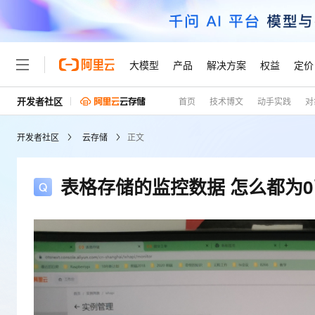
大模型
产品
解决方案
权益
定价
开发者社区
首页
技术博文
动手实践
对
大模型
产品
解决方案
权益
定价
云市场
伙伴
服务
了解阿里云
精选产品
精选解决方案
普惠上云
产品定价
精选商城
成为销售伙伴
售前咨询
为什么选择阿里云
千问AI平台
开发者社区
云存储
正文
了解云产品的定价详情
大模型服务平台百炼
睿译宝，AI翻译排版一
普惠上云 官方力荐
分销伙伴
在线服务
网站建设
什么是云计算
大
大模型服务与应用平台
上传文档即自动完成翻译和
云服务器38元/年起，超
咨询伙伴
多端小程序
技术领先
表格存储的监控数据 怎么都为0
云上成本管理
售后服务
轻量应用服务器
GLM-5.2：长任务时代
官方推荐返现计划
大模型
精选产品
精选解决方案
Salesforce 国际版订阅
稳定可靠
管理和优化成本
推荐新用户得奖励，单订单
销售伙伴合作计划
自助服务
友盟天域
安全合规
人工智能与机器学习
AI
文本生成
云数据库 RDS
Hermes Agent，打造
云工开物
无影生态合作计划
在线服务
观测云
分析师报告
自主进化，持久记忆，越用
高校专属算力普惠，学生认
计算
互联网应用开发
Qwen3.8-Max
HOT
Salesforce On Alibaba C
工单服务
Tuya 物联网平台阿里云
研究报告与白皮书
人工智能平台 PAI
快速拥有专属 OpenClaw
大模
Consulting Partner 合
大数据
容器
智能体时代全能旗舰模型
免费试用
短信专区
一站式AI开发、训练和推
蓝凌 OA
AI 大模型销售与服务生
现代化应用