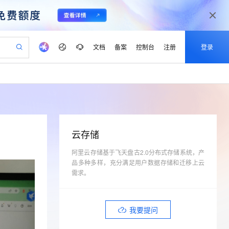
文档
备案
控制台
注册
登录
验
作计划
器
AI 活动
专业服务
服务伙伴合作计划
开发者社区
加入我们
产品动态
服务平台百炼
阿里云 OPC 创新助力计划
一站式生成采购清单，支持单品或批量购买
可编辑精美 PPT 文稿
S产品伙伴计划（繁花）
峰会
CS
造的大模型服务与应用开发平台
Agency Agents：拥有专属领域专家
AI 生产力先锋
Al MaaS 服务伙伴赋能合作
域名
博文
Careers
至高可申请百万元
Qwen3.8-Max 模型上线
 轻松生成专业的 PPT
开启高性价比 AI 编程新体验
弹性可伸缩的云计算服务
先锋实践拓展 AI 生产力的边界
多领域专家智能体,一键组建 AI 虚拟交付团队
Token 补贴，五大权
计划
海大会
伙伴信用分合作计划
商标
问答
社会招聘
云存储
益加速 OPC 成功
帕鲁游戏服务器
SS
HappyHorse 打造一站式影视创作平台
飞天发布时刻
HOT
Open Search 向量检索版支
划
备案
电子书
校园招聘
联机服务器，轻松开启游戏
视频创作，一键激活电商全链路生产力
阿里云存储基于飞天盘古2.0分布式存储系统，产
稳定、安全、高性价比、高性能的云存储服务
所见，即是所愿
持视频检索 Pipeline 功能
可视化编排打通从文字构思到成片全链路闭环
更多支持
品多种多样，充分满足用户数据存储和迁移上云
划
公司注册
镜像站
视频生成
语音识别与合成
 智能体与工作流应用
漫剧工坊：一站式动画创作平台
AI 实训营
需求。
应用身份服务 (IDaaS)
合作伙伴培训与认证
划
上云迁移
站生成，高效打造优质广告素材
全接入的云上超级电脑
通过阿里云百炼高效搭建AI应用,助力高效开发
快速生产连贯的高质量长漫剧
从基础到进阶，Agent 创客手把手教你
OpenClaw 管理能力上线
lScope
我要反馈
e-1.1-T2V
Qwen3-TTS-Flash
查询合作伙伴
n Alibaba Cloud ISV 合作
代维服务
建企业门户网站
10 分钟搭建微信、支付宝小程序
MaxCompute MaxFrame 提
畅细腻的高质量视频
离线语音合成大模型，多语言方言自适应，低延迟高稳定
我要提问
创新加速
ope
登录合作伙伴管理后台
我要建议
站，无忧落地极速上线
以可视化方式快速构建移动和 PC 门户网站
国内短信简单易用，安全可靠，秒级触达，全球覆盖200+国家和地区。
高效部署网站，快速应用到小程序
供自动弹性内存功能