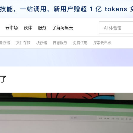
云市场
伙伴
服务
了解阿里云
象存储
文件存储
块存储
日志服务
免费试用
探索云世界
AI 特惠
数据与 API
成为产品伙伴
企业增值服务
最佳实践
价格计算器
AI 场景体
基础软件
产品伙伴合
阿里云认证
市场活动
配置报价
大模型
自助选配和估算价格
步到位
智启 AI 普惠权益
产品生态集成认证中心
企业支持计划
云上春晚
域名与网站
Qwen Audio：打造专属 AI 语音助手
千问官方 MaaS 平台，为开发者和 Agent 而生，新用户赠送 1 亿 + tokens 额度
一句话生成原生
AI Coding
阿里云Maa
2026 阿里云
云服务器 E
为企业打
数据集
Windows
大模型认证
模型
NEW
NEW
格式还原
值低价云产品抢先购
至高享 1亿+免费 tokens，加速 Al 应用落地
提供智能易用的域名与建站服务
Qwen-Audio-3.0-Realtime 端到端实时语音角色扮演
输入一句话想法,
智能编程，一键
安全可靠、
产品生态伙伴
专家技术服务
云上奥运之旅
弹性计算合作
阿里云中企出
手机三要素
宝塔 Linux
全部认证
了
价格优势
开源旗舰模型
即刻拥有 DeepSeek-V4-Pro
阿里云 OPC 创新助力计划
千问大模型
一键部署幻兽
AI 电商营销
对象存储 O
大模型
产品生态伙伴工作台
企业增值服务台
云栖战略参考
云存储合作计
云栖大会
身份实名认证
CentOS
训练营
推动算力普惠，释放技术红利
最高返9万
真正可用的 1M 上下文,一次完成代码全链路开发
快速构建应用程序和网站，即刻迈出上云第一步
轻松解锁专属 DeepSeek-V4-Pro
至高百万元 Token 补贴，加速一人公司成长
多元化、高性能、安全可靠的大模型服务
一键购买专属
从图文生成到
云上的中国
数据库合作计
活动全景
短信
Docker
图片和
自进化智能体
5 分钟轻松部署专属 QwenPaw
Token Plan 模型订阅计划
数字证书管理服务（原SSL证书）
高效搭建 AI
AI 广告创作
无影云电脑
企业成长
NEW
HOT
信息公告
看见新力量
云网络合作计
OCR 文字识别
JAVA
越聪明
证享300元代金券
全托管，含MySQL、PostgreSQL、SQL Server、MariaDB多引擎
Qwen3.8-Max 首发尝鲜，限时加量 10 倍，夜间低至2折
实现全站HTTPS，呈现可信的WEB访问
从聊天伙伴进化为能主动干活的本地数字员工
图文、视频一
随时随地安
魔搭 Mode
Kimi-K3
HappyHors
NEW
loud
服务实践
官网公告
金融模力时刻
Salesforce O
版
发票查验
全能环境
Claude Code + GStack 打造工程团队
千问办公，限时限量积分加倍
Qoder
低代码高效构
AI 建站
短信服务
型
NEW
作计划
Kimi 最新旗舰模型，长程编程与推理利器
让文字生成流
计划
创新中心
魔搭 ModelSc
健康状态
理服务
让AI从“聊天伙伴”进化为能干活的“数字员工”
安装技能 GStack，拥有专属 AI 工程团队
你的AI工作搭子，覆盖日常办公高频场景
面向真实软件的智能体编程平台
0 代码专业建
客户案例
天气预报查询
操作系统
态合作计划