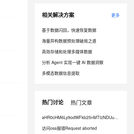
相关解决方案
更多
息提取
与 AI 智能体进行实时音视频通话
从文本、图片、视频中提取结构化的属性信息
构建支持视频理解的 AI 音视频实时通话应用
基于数据闪回，快速恢复数据
t.diy 一步搞定创意建站
构建大模型应用的安全防护体系
海量异构数据预处理破局之道
通过自然语言交互简化开发流程,全栈开发支持
通过阿里云安全产品对 AI 应用进行安全防护
高效存储和处理多媒体数据
分析 Agent 实现一键 AI 数据洞察
多模态数据信息提取
热门讨论
热门文章
aHR0cHM6Ly9odWFkb25nMTIzNDUub3NzLWNuLWhhb是什么情况？
访问oss报错Request aborted