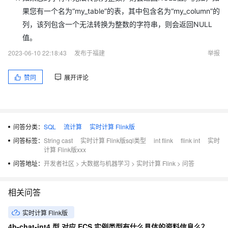
果您有一个名为“my_table”的表，其中包含名为“my_column”的
列，该列包含一个无法转换为整数的字符串，则会返回NULL
值。
2023-06-10 22:18:43
发布于福建
举报
赞同
展开评论
问答分类：
SQL
流计算
实时计算 Flink版
问答标签：
String cast
实时计算 Flink版sql类型
int flink
flink int
实时
计算 Flink版xxx
问答地址：
开发者社区
>
大数据与机器学习
>
实时计算 Flink
>
问答
相关问答
实时计算 Flink版
4b-chat-int4 型 对应 ECS 实例类型有什么具体的资料信息么？