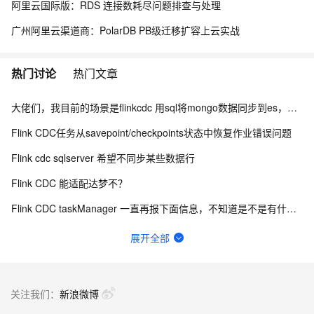
阿里云国际版：RDS 连接数耗尽问题排查与处理
广州阿里云渠道商：PolarDB PB级迁移扩容上云实战
热门讨论
热门文章
大佬们，我目前的场景是flinkcdc 用sql将mongo数据同步到es，有人做过这样的场景吗？
Flink CDC任务从savepoint/checkpoints状态中恢复作业错误问题
Flink cdc sqlserver 希望不同步某些数据行
Flink CDC 能适配达梦不？
Flink CDC taskManager 一直再报下面信息，不知道是不是有什么问题？
有用flink cdc同步mysql到hive这样搞过的源码吗?
展开全部
如何用实时数据同步打破企业数据孤岛？
flinkcdc在IDEA运行正常，打包就报错
关注我们：
新浪微博
Flink On Docker 启动 jm 时报这个错误请问有知道这个错误的原因吗？