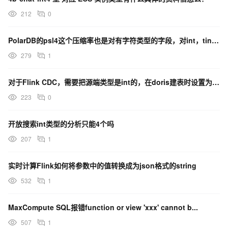
212
0
PolarDB的psl4这个压缩率也是对有字符类型的字段，对int，tinyint这种压缩效果差么？
279
1
对于Flink CDC，需要把源端类型是int的，在doris建表时设置为bigint吗？
223
0
开放搜索int类型的分析只能4个吗
207
1
实时计算Flink如何将参数中的值转换成为json格式的string
532
1
MaxCompute SQL报错function or view 'xxx' cannot b...
507
1