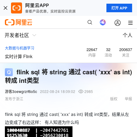
打开 APP
开发者社区
个人
大数据与机器学习
22647
32
200637
内容
活动
关注
实时计算 Flink
flink sql 将 string 通过 cast( 'xxx' as int)
转成 int类型
游客3oewgrzrf6o5c
2022-08-24 18:09:02
2985
发布于浙江
版权
举报
flink sql 将 string 通过 cast( 'xxx' as int) 转成 int类型，结果从左
边变成了右边这样： 有人知道为什么吗