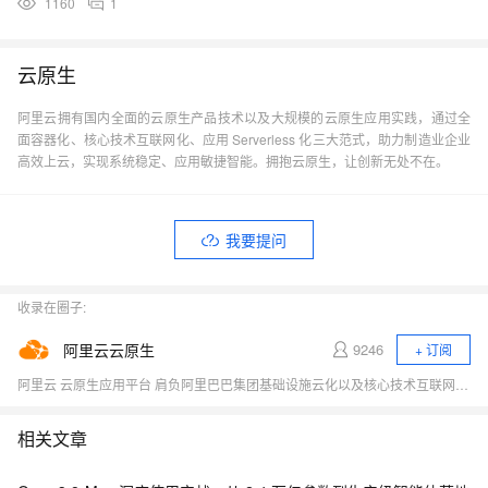
1160
1
云原生
阿里云拥有国内全面的云原生产品技术以及大规模的云原生应用实践，通过全
面容器化、核心技术互联网化、应用 Serverless 化三大范式，助力制造业企业
高效上云，实现系统稳定、应用敏捷智能。拥抱云原生，让创新无处不在。
我要提问
收录在圈子:
阿里云云原生
9246
+ 订阅
阿里云 云原生应用平台 肩负阿里巴巴集团基础设施云化以及核心技术互联网化的重要职责，致力于打造稳定、标准、先进的云原生产品，成为云原生时代的引领者，推动行业全面想云原生的技术升级，成为阿里云新增长引擎。商业化产品包括容器、云原生中间件、函数计算等。
相关文章