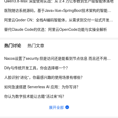
Qwen3.8-Max 深度使用实战：从 2.4 万亿参数到生产级智能体落地
医院随访系统源码，基于Java+Vue+SpringBoot技术架构的智能化管理平台
阿里云Qoder CN：全栈AI编码智能体，从需求到交付一站式开发平台
替代Claude Code的优选：阿里云OpenCode功能与实操全解析
热门讨论
热门文章
Nacos设置了security.但是访问还是能看到节点信息 而且还不用验证身份怎么办？
Dify与传统开发工具，你会选择哪一个？
人脸识别“进化”，你最感兴趣的使用场景有哪些？
如何急速搭建 Serverless AI 应用：为你写诗？
你认为数字技术能让古籍“活过来”吗？
一键生成讲解视频，AI的理解和生成能力到底有多强？
展开全部
函数计算fc的sd的图库浏览器真的装不上去，不显示，怎么回事？