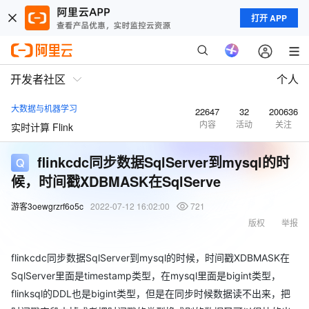
打开 APP
开发者社区
个人
大数据与机器学习
22647
32
200636
内容
活动
关注
实时计算 Flink
flinkcdc同步数据SqlServer到mysql的时
候，时间戳XDBMASK在SqlServe
游客3oewgrzrf6o5c
2022-07-12 16:02:00
721
版权
举报
flinkcdc同步数据SqlServer到mysql的时候，时间戳XDBMASK在
SqlServer里面是timestamp类型，在mysql里面是bigint类型，
flinksql的DDL也是bigint类型，但是在同步时候数据读不出来，把