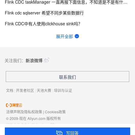
Flink CDC taskManager 一直再报下面信息，不知道是不是有什么问题？
Flink cdc sqlserver 希望不同步某些数据行
Flink CDC中有人使用clickhouse sink吗？
Flink CDC 能适配达梦不？
展开全部
如何用实时数据同步打破企业数据孤岛？
有用flink cdc同步mysql到hive这样搞过的源码吗?
关注我们：
新浪微博
Flink out文件里面的内容再哪里定义啊？为什么我终端的东西没有写进去？
联系我们
flinkcdc在IDEA运行正常，打包就报错
文档
|
开发者社区
|
天池大赛
|
培训与认证
法律声明及隐私权政策
|
Cookies政策
© 2009-现在 Aliyun.com 版权所有
增值电信业务经营许可证：
浙B2-20080101
域名注册服务机构许可：
浙D3-20210002
写回答