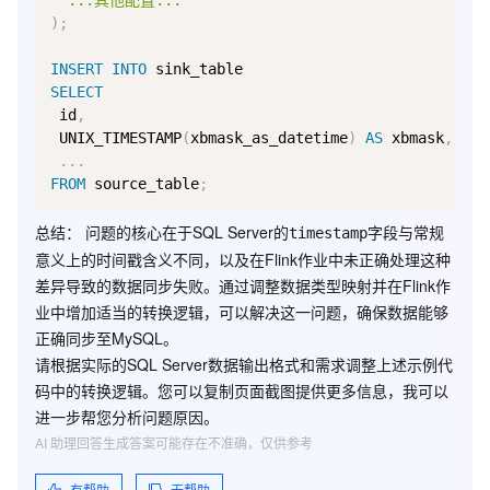
'...其他配置...'
)
;
INSERT
INTO
SELECT
 id
,
 UNIX_TIMESTAMP
(
xbmask_as_datetime
)
AS
 xbmask
,
-
.
.
.
FROM
 source_table
;
总结
： 问题的核心在于SQL Server的
字段与常规
timestamp
意义上的时间戳含义不同，以及在Flink作业中未正确处理这种
差异导致的数据同步失败。通过调整数据类型映射并在Flink作
业中增加适当的转换逻辑，可以解决这一问题，确保数据能够
正确同步至MySQL。
请根据实际的SQL Server数据输出格式和需求调整上述示例代
码中的转换逻辑。您可以复制页面截图提供更多信息，我可以
进一步帮您分析问题原因。
AI 助理回答生成答案可能存在不准确，仅供参考
有帮助
无帮助