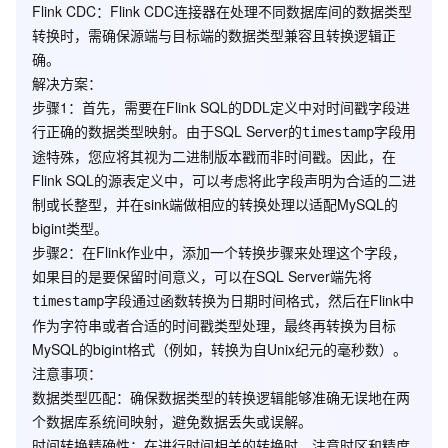
Flink CDC
：Flink CDC连接器在处理不同数据库间的数据类型
转换时，需确保源端与目标端的数据类型兼容且转换逻辑正
确。
解决方案
：
步骤1
：首先，需要在Flink SQL的DDL定义中对时间戳字段进
行正确的数据类型映射。由于SQL Server的
字段用
timestamp
途特殊，您应将其视为二进制版本戳而非时间戳。因此，在
Flink SQL的源表定义中，可以考虑将此字段声明为合适的二进
制或长整型，并在sink端做相应的转换处理以适配MySQL的
bigint类型。
步骤2
：在Flink作业中，添加一个转换步骤来处理这个字段，
如果目的是要保留时间意义，可以在SQL Server端先将
字段通过函数转换为日期时间格式，然后在Flink中
timestamp
作为字符串或者合适的时间戳类型处理，最终再转换为目标
MySQL的bigint格式（例如，转换为自Unix纪元的毫秒数）。
注意事项
：
数据类型匹配
：确保数据类型的转换逻辑能够准确无误地在两
个数据库系统间映射，避免数据丢失或误解。
时间转换精确性
：在进行时间相关的转换时，注意时区和精度