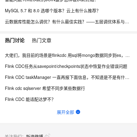
MySQL 5.7 和 8.0 选哪个版本？云上有什么推荐？
云数据库性能怎么调优？有什么最佳实践？——五层调优体系与阿里云 RDS 实战
热门讨论
热门文章
大佬们，我目前的场景是flinkcdc 用sql将mongo数据同步到es，有人做过这样的场景吗？
Flink CDC任务从savepoint/checkpoints状态中恢复作业错误问题
Flink CDC taskManager 一直再报下面信息，不知道是不是有什么问题？
Flink cdc sqlserver 希望不同步某些数据行
Flink CDC 能适配达梦不？
如何用实时数据同步打破企业数据孤岛？
展开全部
Flink CDC中有人使用clickhouse sink吗？
有用flink cdc同步mysql到hive这样搞过的源码吗?
关注我们：
新浪微博