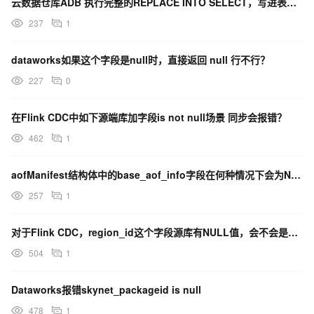
云数据仓库ADB 执行完整的REPLACE INTO SELECT，写进表里的字段是NULL，为啥？
237
1
dataworks如果这个字段是null时，直接返回 null 行不行？
227
0
在Flink CDC中如下源端库加字段is not null场景 同步会报错？
462
1
aofManifest结构体中的base_aof_info字段在何种情况下会为NULL？
257
1
对于Flink CDC，region_id这个字段源库有NULL值，会不会是这个原因？
504
1
Dataworks报错skynet_packageid is null
478
1