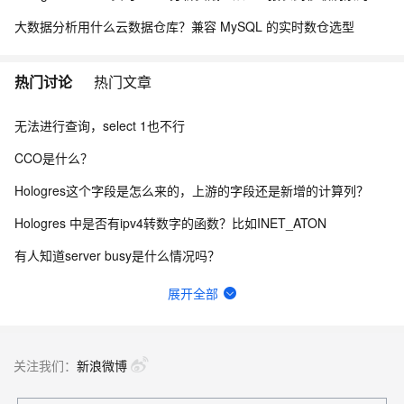
大数据分析用什么云数据仓库？兼容 MySQL 的实时数仓选型
热门讨论
热门文章
无法进行查询，select 1也不行
CCO是什么？
Hologres这个字段是怎么来的，上游的字段还是新增的计算列？
Hologres 中是否有ipv4转数字的函数？比如INET_ATON
有人知道server busy是什么情况吗？
请问Hologres 的视图可以作为Flink 的维表进行join吗？
展开全部
Hologres对view如何授权 ？
Hologres holo报日期转换超限 怎么处理?
关注我们：
新浪微博
Hologres存储是按量计费吗？