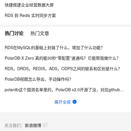
快捷搭建企业经营数据大屏
RDS 到 Redis 实时同步方案
热门讨论
热门文章
RDS在MySQL的基础上封装了什么，增加了什么功能？
PolarDB-X Zero 真的能30秒“零配置”速通吗？它能帮我做什么？
RDS，DRDS，REDIS，ADS，ODPS之间的联系和区别是什么？
PolarDB视图怎么导出，手动操作吗？
polardb这个国测名单里的，PolarDB v2.0开源了没，对应github哪个项目啊？
这边polardb有一个问题 数据库cpu突然飙高 然后慢日志是空的这个需要怎么排查呢？
展开全部
在PolarDB 同一条 sql 不同时刻 就是不同的执行效率 到底咋优化呢？
这RDS服务算是SaaS还是PaaS呢？
关注我们：
新浪微博