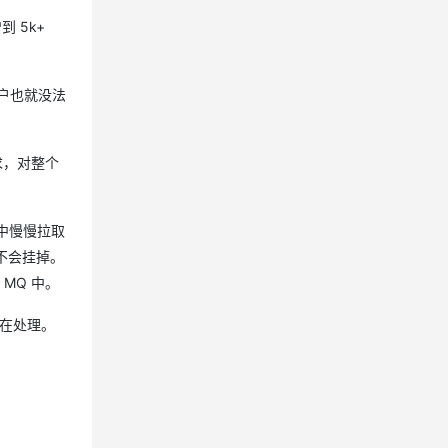
到 5k+
用户也就没法
求，对整个
 中慢慢拉取
不会挂掉。
MQ 中。
度在处理。