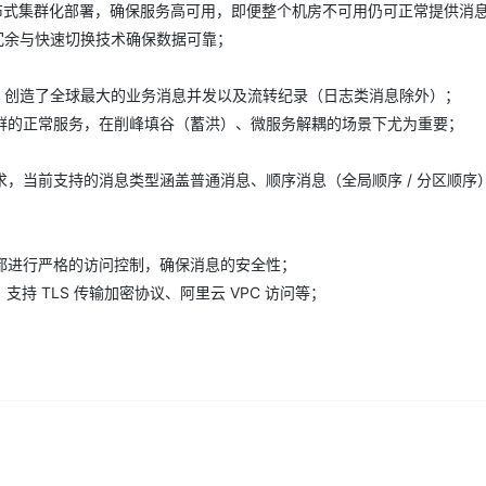
用区、分布式集群化部署，确保服务高可用，即便整个机房不可用仍可正常提供消
数据冗余与快速切换技术确保数据可靠；
AI 应用
10分钟微调：让0.6B模型媲美235B模
多模态数据信
型
依托云原生高可用架构,实现Dify私有化部署
洪峰，创造了全球最大的业务消息并发以及流转纪录（日志类消息除外）；
用1%尺寸在特定领域达到大模型90%以上效果
群的正常服务，在削峰填谷（蓄洪）、微服务解耦的场景下尤为重要；
一个 AI 助手
超强辅助，Bol
即刻拥有 DeepSeek-R1 满血版
在企业官网、通讯软件中为客户提供 AI 客服
多种方案随心选，轻松解锁专属 DeepSeek
，当前支持的消息类型涵盖普通消息、顺序消息（全局顺序 / 分区顺序
都进行严格的访问控制，确保消息的安全性；
支持 TLS 传输加密协议、阿里云 VPC 访问等；