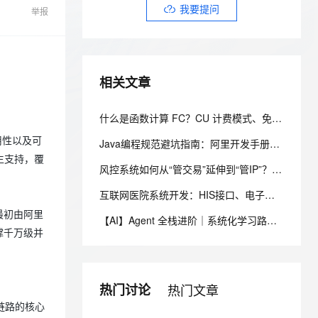
安全
我要投诉
e-1.1-I2V
Cosyvoice-V3-Flash
我要提问
PolarDB
上云场景组合购
举报
Milvus 弹性伸缩功能新增节
伴
漫剧创作，剧本、分镜、视频高效生成
100%兼容MySQL、PostgreSQL，兼容Oracle，支持集中和分布式
覆盖90%+业务场景，专享组合折扣价
点支持范围
畅自然，细节丰富
高表现力语音合成大模型，语音克隆听感自然
VPN
ernetes 版 ACK
云聚AI 严选权益
AI 原生数据库服务发布
SSL 证书
2V
Fun-ASR
，一键激活高效办公新体验
理容器应用的 K8s 服务
精选AI产品，从模型到应用全链提效
Agent 数据网关
相关文章
文戏情感细腻自然，动作戏激烈拳拳到肉，实现更强表演能力
支持中英文自由切换，具备更强的噪声鲁棒性
堡垒机
AI 用量加速计划
云原生数据库 PolarDB
防火墙
、识别商机，让客服更高效、服务更出色。
新老同享，达量后返
Agentic Database 发布
什么是函数计算 FC？CU 计费模式、免费额度、场景成本对比全说明
主机安全
应用
用性以及可
Java编程规范避坑指南：阿里开发手册15条强制规约实战解析
生支持，覆
千问办公
NEW
风控系统如何从“管交易”延伸到“管IP”？IP风险画像落地指南
AI 应用及服务市场
的智能体编程平台
一站式AI生产力平台
互联网医院系统开发：HIS接口、电子病历与处方数据同步设计
AI 应用
伶鹊
品最初由阿里
【AI】Agent 全栈进阶｜系统化学习路线专题
企业级人与Agent协作平台，接入和调度多个数字员工
智能客服平台，对话机器人、对话分析、智能外呼
大模型
撑千万级并
大模型服务平台百炼 - 全妙
自然语言处理
应用创作平台
多模态内容创作工具，已接入 DeepSeek
数据标注
热门讨论
热门文章
链路的核心
机器学习