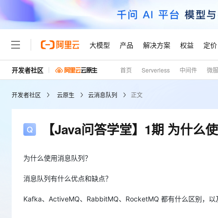
大模型
产品
解决方案
权益
定价
开发者社区
首页
Serverless
中间件
微
大模型
产品
解决方案
权益
定价
云市场
伙伴
服务
了解阿里云
精选产品
精选解决方案
普惠上云
产品定价
精选商城
成为销售伙伴
售前咨询
为什么选择阿里云
千问AI平台
开发者社区
云原生
云消息队列
正文
了解云产品的定价详情
大模型服务平台百炼
千问办公，解锁你的工作
普惠上云 官方力荐
分销伙伴
在线服务
网站建设
什么是云计算
大
大模型服务与应用平台
企业级Agent产品，直接
云服务器38元/年起，超
咨询伙伴
多端小程序
技术领先
【Java问答学堂】1期 为什
云上成本管理
售后服务
轻量应用服务器
Agency Agents：拥
官方推荐返现计划
大模型
精选产品
精选解决方案
Salesforce 国际版订阅
稳定可靠
管理和优化成本
推荐新用户得奖励，单订单
销售伙伴合作计划
自助服务
友盟天域
安全合规
人工智能与机器学习
AI
为什么使用消息队列？
文本生成
云数据库 RDS
HappyHorse 打造一
云工开物
无影生态合作计划
在线服务
观测云
分析师报告
高校专属算力普惠，学生认
计算
互联网应用开发
消息队列有什么优点和缺点？
Qwen3.8-Max
HOT
Salesforce On Alibaba C
工单服务
Tuya 物联网平台阿里云
研究报告与白皮书
人工智能平台 PAI
快速拥有专属 OpenClaw
大模
Consulting Partner 合
大数据
容器
智能体时代全能旗舰模型
Kafka、ActiveMQ、RabbitMQ、RocketMQ 都有什么区
免费试用
短信专区
一站式AI开发、训练和推
蓝凌 OA
AI 大模型销售与服务生
现代化应用