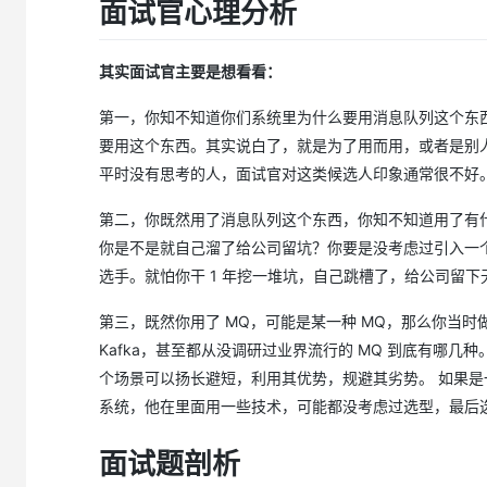
面试官心理分析
其实面试官主要是想看看：
第一，你知不知道你们系统里为什么要用消息队列这个东西？
要用这个东西。其实说白了，就是为了用而用，或者是别
平时没有思考的人，面试官对这类候选人印象通常很不好
第二，你既然用了消息队列这个东西，你知不知道用了有什
你是不是就自己溜了给公司留坑？你要是没考虑过引入一
选手。就怕你干 1 年挖一堆坑，自己跳槽了，给公司留下
第三，既然你用了 MQ，可能是某一种 MQ，那么你当时
Kafka，甚至都从没调研过业界流行的 MQ 到底有哪几
个场景可以扬长避短，利用其优势，规避其劣势。 如果是一
系统，他在里面用一些技术，可能都没考虑过选型，最后
面试题剖析