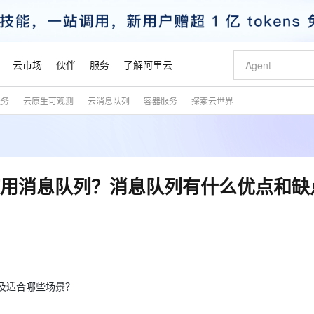
云市场
伙伴
服务
了解阿里云
服务
云原生可观测
云消息队列
容器服务
探索云世界
AI 特惠
数据与 API
成为产品伙伴
企业增值服务
最佳实践
价格计算器
AI 场景体
基础软件
产品伙伴合
阿里云认证
市场活动
配置报价
大模型
自助选配和估算价格
新方式
睿译宝，AI翻译排版一步到位
智启 AI 普惠权益
产品生态集成认证中心
企业支持计划
云上春晚
域名与网站
千问官方 MaaS 平台，为开发者和 Agent 而生，新用户赠送 1 亿 + tokens 额度
Qwen Aud
AI Coding
阿里云Maa
2026 阿里云
云服务器 E
为企业打
数据集
Windows
大模型认证
模型
NEW
NEW
交付可用成果
值低价云产品抢先购
上传文档即自动完成翻译和格式还原
至高享 1亿+免费 tokens，加速 Al 应用落地
提供智能易用的域名与建站服务
智能编程，一键
安全可靠、
产品生态伙伴
专家技术服务
云上奥运之旅
弹性计算合作
阿里云中企出
手机三要素
宝塔 Linux
全部认证
么使用消息队列？消息队列有什么优点和缺
价格优势
有专属领域专家
GLM-5.2：长任务时代开源旗舰模型
阿里云 OPC 创新助力计划
千问大模型
即刻拥有 DeepS
AI 电商营销
对象存储 O
大模型
产品生态伙伴工作台
企业增值服务台
云栖战略参考
云存储合作计
云栖大会
身份实名认证
CentOS
训练营
推动算力普惠，释放技术红利
最高返9万
多领域专家智能体,一键组建 AI 虚拟交付团队
快速构建应用程序和网站，即刻迈出上云第一步
至高百万元 Token 补贴，加速一人公司成长
多元化、高性能、安全可靠的大模型服务
真正可用的 1M 上下文,一次完成代码全链路开发
轻松解锁专属 Dee
从图文生成到
云上的中国
数据库合作计
活动全景
短信
Docker
图片和
站式影视创作平台
Hermes Agent，打造自进化智能体
Token Plan 模型订阅计划
数字证书管理服务（原SSL证书）
5 分钟轻松部署
AI 广告创作
无影云电脑
企业成长
NEW
信息公告
看见新力量
云网络合作计
OCR 文字识别
JAVA
证享300元代金券
可视化编排打通从文字构思到成片全链路闭环
全托管，含MySQL、PostgreSQL、SQL Server、MariaDB多引擎
自主进化，持久记忆，越用越聪明
Qwen3.8-Max 首发尝鲜，限时加量 10 倍，夜间低至2折
实现全站HTTPS，呈现可信的WEB访问
图文、视频一
随时随地安
魔搭 Mode
Kimi-K3
HappyHors
NEW
loud
服务实践
官网公告
金融模力时刻
Salesforce O
版
发票查验
全能环境
Claude Code + GStack 打造工程团队
千问办公，限时限量积分加倍
Qoder
低代码高效构
AI 建站
短信服务
型
NEW
作计划
Kimi 最新旗舰模型，长程编程与推理利器
让文字生成流
别，以及适合哪些场景？
计划
创新中心
魔搭 ModelSc
健康状态
理服务
让AI从“聊天伙伴”进化为能干活的“数字员工”
安装技能 GStack，拥有专属 AI 工程团队
你的AI工作搭子，覆盖日常办公高频场景
面向真实软件的智能体编程平台
0 代码专业建
客户案例
天气预报查询
操作系统
态合作计划