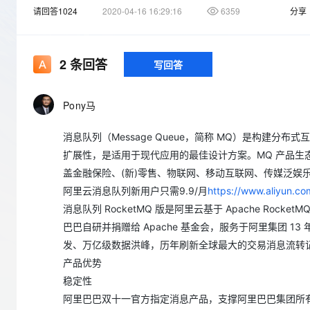
存储
天池大赛
Qwen3.7-Plus
云解析DNS
解决方案免费试用 新老
请回答1024
2020-04-16 16:29:16
6359
分享
电子合同
最高领取价值200元试用
能看、能想、能动手的多模
安全
网络与CDN
AI 算法大赛
畅捷通
大数据开发治理平台 Data
AI 产品 免费试用
网络
安全
云开发大赛
Qwen3-VL-Plus
2
条回答
Tableau 订阅
写回答
1亿+ 大模型 tokens 和 
可观测
入门学习赛
中间件
AI空中课堂在线直播课
云防火墙
140+云产品 免费试用
Pony马
上云与迁云
云原生的云上边界网络安全
产品新客免费试用，最长1
数据库
生态解决方案
大模型服务
企业出海
消息队列（Message Queue，简称 MQ）是构建
大模型ACA认证体验
大数据计算
助力企业全员 AI 认知与能
扩展性，是适用于现代应用的最佳设计方案。MQ 产品
行业生态解决方案
千问AI平台-Token Plan
政企业务
媒体服务
盖金融保险、(新)零售、物联网、移动互联网、传媒泛娱
开发者生态解决方案
阿里云消息队列新用户只需9.9/月
https://www.aliyun.c
企业服务与云通信
千问AI平台-模型体验
AI 开发和 AI 应用解决
消息队列 RocketMQ 版是阿里云基于 Apache R
在线体验全尺寸、多种模态
域名与网站
巴巴自研并捐赠给 Apache 基金会，服务于阿里集团 
发、万亿级数据洪峰，历年刷新全球最大的交易消息流转
Happy 系列大模型
终端用户计算
产品优势
Serverless
稳定性
阿里巴巴双十一官方指定消息产品，支撑阿里巴巴集团所
开发工具