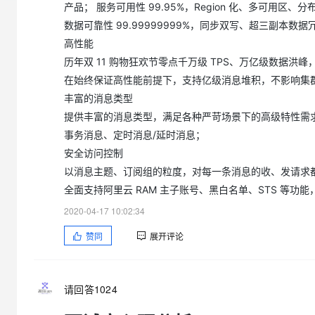
大模型解决方案
产品； 服务可用性 99.95%，Region 化、多可
数据可靠性 99.99999999%，同步双写、超三副本
迁移与运维管理
快速部署 Dify，高效搭建 
高性能
专有云
历年双 11 购物狂欢节零点千万级 TPS、万亿级数据
在始终保证高性能前提下，支持亿级消息堆积，不影响集
10 分钟在聊天系统中增加
丰富的消息类型
提供丰富的消息类型，满足各种严苛场景下的高级特性需求
事务消息、定时消息/延时消息；
安全访问控制
以消息主题、订阅组的粒度，对每一条消息的收、发请求
全面支持阿里云 RAM 主子账号、黑白名单、STS 等功能，
2020-04-17 10:02:34
赞同
展开评论
请回答1024