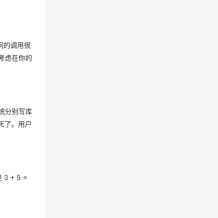
间的调用很
考虑在你的
系统分别写库
了慢死了。用户
+ 5 =