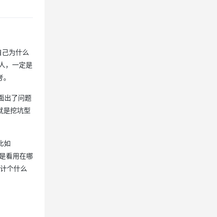
自己为什么
人，一定是
考。
面出了问题
就是挖坑型
比如
就是看用在哪
设计个什么