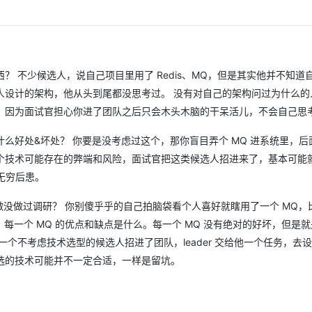
 不少候选人，说自己项目里用了 Redis、MQ，但是其实他并不知道
人设计的架构，他从头到尾都没思考过。 没有对自己的架构问过为什么的
。因为面试官担心你进了团队之后只会木头木脑的干呆活儿，不会自己思
么好处&坏处？ 你要是没考虑过这个，那你盲目弄个 MQ 进系统里，后
个技术可能存在的弊端和风险，面试官把这类候选人招进来了，基本可能
无穷后患。
做没做过调研？ 你别傻乎乎的自己拍脑袋看个人喜好就瞎用了一个 MQ，
种。每一个 MQ 的优点和缺点是什么。每一个 MQ 没有绝对的好坏，但是
个不考虑技术选型的候选人招进了团队，leader 交给他一个任务，去
选的技术可能并不一定合适，一样是留坑。