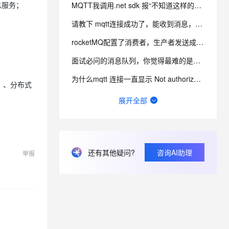
MQTT我调用.net sdk 报“不知道这样的主机”。有谁遇到过同样的问题吗？参数配的都没有问题？
息服务；
请教下 mqtt连接成功了，能收到消息， 后面又自动断开了连接， 是什么情况？
息提取
与 AI 智能体进行实时音视频通话
从文本、图片、视频中提取结构化的属性信息
构建支持视频理解的 AI 音视频实时通话应用
rocketMQ配置了消费者，生产者发送成功了，但是无法消费
t.diy 一步搞定创意建站
构建大模型应用的安全防护体系
面试必问的消息队列，你觉得最难的是什么？
通过自然语言交互简化开发流程,全栈开发支持
通过阿里云安全产品对 AI 应用进行安全防护
为什么mqtt 连接一直显示 Not authorized to connect ？用的官网示例。
）、分布式
RocketMQ参数已经打开了,还是无法自动创建topic,这是日志信息,要怎么解决？
展开全部
RocketMQ机器重启了，之后broker起不来了，现在这种要怎么解决了？
RocketMQ这个问题是什么原因？
还有其他疑问?
咨询AI助理
MQTT RocketMQ 和RabbitMQ 怎么区分？
举报
RocketMQ acl2.0如何开启?