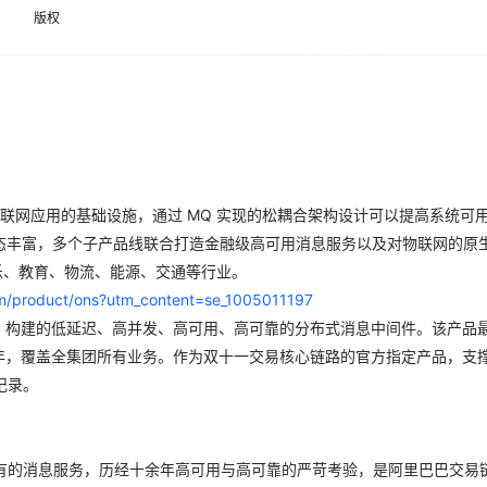
Deepseek-v4-pro
HappyHors
同享
万小智 AI 建站低至 15元/月
Qoder CN
AI 短剧/漫剧
云原生数据库 
版权
快递物流查询
WordPress
成为服务伙
高校合作
点，立即开启云上创新
覆盖公网/内网、递归/权威、移动APP等全场景解析服务
送.CN域名，送备案服务码
基于千问大模型等，支持代码智能生成、研发智能问答
AI助力短剧
态智能体模型
旗舰 MoE 大模型，百万上下文与顶尖推理能力
图生视频，流
Ubuntu
服务生态伙伴
云工开物
企业应用
Works
Night Plan 支持 Qwen 3.8-Max
云原生大数据计算服务 MaxCompute
AI 办公
容器服务 Kub
NEW
GLM-5.2
Wan2.7-T
Red Hat
30+ 款产品免费体验
Data Agent 驱动的一站式 Data+AI 开发治理平台
夜间 5 折，Qwen/Meoo/TokenPlan 客户专享
面向分析的企业级SaaS模式云数据仓库
AI智能应用
提供一站式管
科研合作
视觉 Coding、空间感知、多模态思考等全面升级
1M上下文，专为长程任务能力而生
ERP
堂（旗舰版）
SUSE
智能客服
CRM
防护产品
2个月
自动承接线索
建站小程序
OA 办公系统
AI 应用构建
大模型原生
分布式互联网应用的基础设施，通过 MQ 实现的松耦合架构设计可以提高系统可
力提升
生态丰富，多个子产品线联合打造金融级高可用消息服务以及对物联网的原
财税管理
模板建站
Qoder
大模型服务平台百炼-应用模版
HOT
NEW
乐、教育、物流、能源、交通等行业。
面向真实软件
个人版上线、团队版降价；千问3.8-Max首发发尝鲜
丰富多元化的应用模版和解决方案
400电话
定制建站
om/product/ons?utm_content=se_1005011197
万有无界
大模型服务平台百炼-智能体
方案
广告营销
模板小程序
ocketMQ 构建的低延迟、高并发、高可用、高可靠的分布式消息中间件。该产
的模型效果
灵活可视化地构建企业级 Agent
13 年，覆盖全集团所有业务。作为双十一交易核心链路的官方指定产品，支
定制小程序
记录。
秒悟
人工智能平台 PAI
APP 开发
云端极速 AI 
新一代 AI 视频生成模型，深度适配广告营销等场景
AI Native 的算法工程平台，一站式完成建模、训练、推理服务部署
建站系统
有的消息服务，历经十余年高可用与高可靠的严苛考验，是阿里巴巴交易