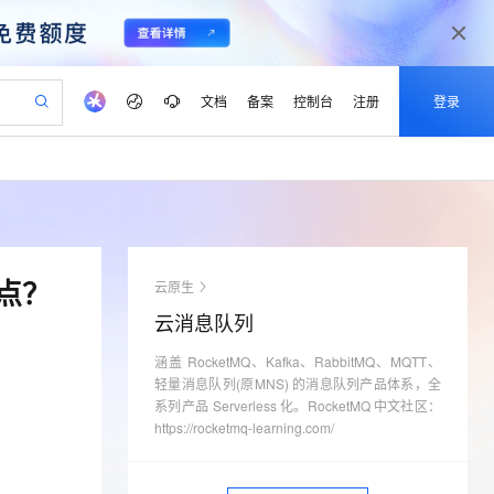
文档
备案
控制台
注册
登录
验
作计划
器
AI 活动
专业服务
服务伙伴合作计划
开发者社区
加入我们
产品动态
服务平台百炼
阿里云 OPC 创新助力计划
一站式生成采购清单，支持单品或批量购买
io：打造专属 AI 语音助手
S产品伙伴计划（繁花）
峰会
CS
造的大模型服务与应用开发平台
一句话生成原生可编辑精美 PPT 文稿
AI 生产力先锋
Al MaaS 服务伙伴赋能合作
域名
博文
Careers
至高可申请百万元
Qwen3.8-Max 模型上线
开启高性价比 AI 编程新体验
弹性可伸缩的云计算服务
Qwen-Audio-3.0-Realtime 端到端实时语音角色扮演
输入一句话想法, 轻松生成专业的 PPT
先锋实践拓展 AI 生产力的边界
Token 补贴，五大权
计划
海大会
伙伴信用分合作计划
商标
问答
社会招聘
点？
云原生
益加速 OPC 成功
eek-V4-Pro
SS
一键部署幻兽帕鲁游戏服务器
飞天发布时刻
HOT
Open Search 向量检索版支
划
备案
电子书
校园招聘
云消息队列
pSeek-V4-Pro
视频创作，一键激活电商全链路生产力
稳定、安全、高性价比、高性能的云存储服务
一键购买专属联机服务器，轻松开启游戏
所见，即是所愿
持视频检索 Pipeline 功能
更多支持
划
公司注册
镜像站
视频生成
语音识别与合成
涵盖 RocketMQ、Kafka、RabbitMQ、MQTT、
专属 QwenPaw
漫剧工坊：一站式动画创作平台
AI 实训营
HOT
应用身份服务 (IDaaS)
合作伙伴培训与认证
轻量消息队列(原MNS) 的消息队列产品体系，全
划
上云迁移
站生成，高效打造优质广告素材
全接入的云上超级电脑
从聊天伙伴进化为能主动干活的本地数字员工
快速生产连贯的高质量长漫剧
从基础到进阶，Agent 创客手把手教你
OpenClaw 管理能力上线
系列产品 Serverless 化。RocketMQ 中文社区：
lScope
我要反馈
e-1.1-T2V
Qwen3-TTS-Flash
查询合作伙伴
https://rocketmq-learning.com/
n Alibaba Cloud ISV 合作
代维服务
建企业门户网站
10 分钟搭建微信、支付宝小程序
MaxCompute MaxFrame 提
畅细腻的高质量视频
离线语音合成大模型，多语言方言自适应，低延迟高稳定
创新加速
ope
登录合作伙伴管理后台
我要建议
站，无忧落地极速上线
以可视化方式快速构建移动和 PC 门户网站
国内短信简单易用，安全可靠，秒级触达，全球覆盖200+国家和地区。
高效部署网站，快速应用到小程序
供自动弹性内存功能