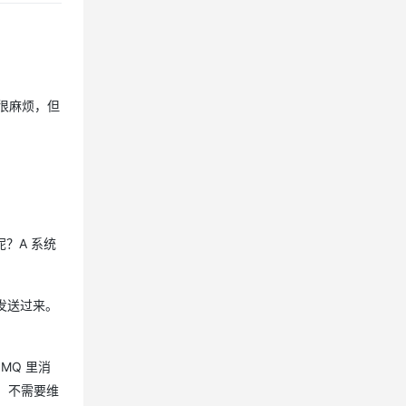
很麻烦，但
呢？A 系统
发送过来。
MQ 里消
，不需要维