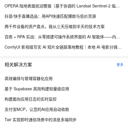
OPERA 陆地表面扰动警报（基于协调的 Landsat Sentinel-2 临时产品，版本 0）
抖音/快手直播选品：用API快速匹配爆款与低价货源
两千件设备的资产盘点，我从三天压缩到半天的技术方案
百炼 + RPA 实战：从零搭建可操作系统界面的 AI 智能体——内网离线部署与 EXE 打包分发完整方案
ComfyUI 影视级写实 AI 短片全链路落地教程｜本地 AI 电影分镜渲染、时序稳定与人像一致性解决方案
相关解决方案
更多
高效编排与管理容器化应用
基于 Supabase 高效构建轻量级应用
构建面向应用日志的实时监控
支付宝MCP，让您的AI应用自动收款
Tair 实现即时通信场景中的消息多端同步