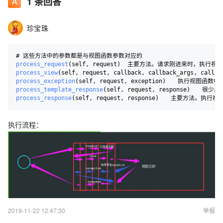
1
条回答
珍宝珠
process_request
(self, request)  主要方法。请求刚进来时，执行
process_view
(self, request, callback, callback_args, callb
process_exception
(self, request, exception)　　执行视图函
process_template_response
(self, request, response)　　很
process_response
(self, request, response)　　主要方法。
执行流程：
2019-11-22 12:47:30
举报