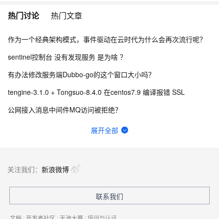
热门讨论
热门文章
作为一个经典架构模式，事件驱动在云时代为什么会再次流行呢？
sentinel控制台 没有发现服务 是为啥 ？
有办法修改服务端Dubbo-go的这个窗口大小吗？
tengine-3.1.0 + Tongsuo-8.4.0 在centos7.9 编译报错 SSL
公网接入消息中间件MQ访问被拒绝？
为什么到现在Sentinel开源l还是不去掉fastjson的引用？
展开全部
Seata的JDK版本要求是什么？
wget https://chaosblade.oss-cn-hangzhou.aliyuncs.c
关注我们：
新浪微博
Seata PhaseTwo_RollbackFailed_XAER_xa事务出现这个是什么意思？
联系我们
Seata 执行过程中报错Failed to get available servers怎么办？
文档
|
开发者社区
|
天池大赛
|
培训与认证