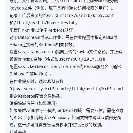
导航至文件管理区域，上传
和针对HBase服务的
krb5.conf
文件（例如，属于具有HBase访问权限的用户）。
keytab
记录上传后资源的路径，如
/flink/usrlib/krb5.conf
和
。
/flink/usrlib/hbase.keytab
配置Flink作业以使用Kerberos认证
对于DataStream或SQL作业，需在作业配置中指定Kafka或
HBase连接器的Kerberos相关参数。
设置
指向上传的keytab文件路径，并正确
sasl.jaas.config
设置principal名称（格式如
）。
user@YOUR_REALM.COM
配置
为HBase服务名（通常
sasl.kerberos.service.name
为
而非
）。
hbase
kafka
在作业提交时，通过JVM参数
-
Djava.security.krb5.conf=/flink/usrlib/krb5.conf
指定Kerberos配置文件路径。
确保跨域信任（如果适用）
如果集群A和B位于不同的Kerberos领域且需要互信，需在双方
的KDC上添加跨域认证Principal，如同文档中跨域互信部分所
述。这一步可能需要管理员权限并进行细致的规划。
注意事项