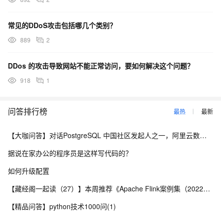
议，在所有网络攻击手段中，DDOS流量攻击几乎是最难防
范的一个，其原因是TCP/IP协议本身的安全缺陷造成的。
常见的DDoS攻击包括哪几个类别？
对于DDOS流量攻击，目前还没有完全有效的方法来解
889
2
决，但可以从以下几个方面加以防范：
1. 对系统设定相应的内核参数，使得系统强制对超时的
DDos 的攻击导致网站不能正常访问，要如何解决这个问题？
SYN请求连接数据包的复位，同时通过缩短超时常数和加
长等候队列使得系统能迅速处理无效的SYN请求数据包。
918
1
2. 在该网段的路由器上做些配置的调整，这些调整包
括限制SYN半开数据包的流量和个数。在路由器的前端多
问答排行榜
最热
最新
必要的TCP拦截，使得只有完成TCP三次握手过程的数据包
才可以进入该网段，这样可以有效的保护本网段内的服务器
【大咖问答】对话PostgreSQL 中国社区发起人之一，阿里云数据库高级专家 德哥
不受此类攻击。
据说在家办公的程序员是这样写代码的？
3. 租用高防抗攻击服务器，这类服务器通常采用硬件
防火墙对服务器进行安全防护，代替服务器执行部分功能，
如何升级配置
使IP路由更加稳定，达到抵御DDOS流量攻击的效果。原文
【藏经阁一起读（27）】本周推荐《Apache Flink案例集（2022版）》，你有哪些心得？
出自银凌数据（3389idc.cn）提供高防服务器租用业务，
转载请注明文章来源，谢谢！
【精品问答】python技术1000问(1)