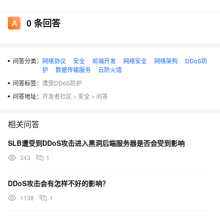
事件发生后，不少网友发出疑问，200G的DDOS流量
攻击究竟有多大威力？居然能把一家大型互联网公司网站攻
0
条回答
击瘫痪？如何才能做到防患于未然呢？这些问题要先从什么
是DDOS说起。
问答分类：
网络协议
安全
前端开发
网络安全
网络架构
DDoS防
护
数据传输服务
云防火墙
什么是DDOS？
问答标签：
遭受DDoS防护
问答地址：
开发者社区
>
安全
>
问答
据公开资料显示，DdoS（Distributed Denial of
相关问答
Service）全称分布式拒绝服务攻击（也称流量洪水）。其
主要攻击方式为利用多台计算机向指定目标服务器发送洪水
SLB遭受到DDoS攻击进入黑洞后端服务器是否会受到影响
般的攻击数据包，导致被攻击服务器系统资源或带宽耗尽，
343
1
无法响应用户正常请求。
打个通俗的比方，就好像是攻击者雇佣大量重型卡车全
DDoS攻击会有怎样不好的影响？
部停在公路上，导致正常行驶的车辆无法顺利通过，使得交
1138
1
通瘫痪。