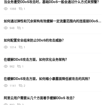
当业务遭受DDoS攻击时，基础DDoS一般会通过什么方式来预警？
200Gbps究竟有多大威力？
1068
1
如何通过弹性和冗余架构有效缓解一定流量范围内的连接层DDoS 攻击？
众所周知，由于服务器自身硬件条件的限制，所能容纳
948
1
的最高访问数量也是有限的，类比上文中的公路，一条固定
的路所能同时容纳的车辆数量也是有限的。用户在线访问服
如何配置安全组来防止DDoS的攻击威胁？
务器需要占用服务器一定的带宽资源，抛开内存不谈，单是
1014
1
200Gbps的纯流量攻击，折合成普通用户所使用的家庭电
脑数量，数量可能在15万~20万台之间，甚至更高，如此之
在缓解DDoS攻击方面，如何优化业务架构？
多数量的恶意访问，同时占用服务器带宽、内存资源，服务
962
1
器由于资源耗尽而瘫痪。
在缓解DDoS攻击方面，如何缩小暴露面降低被攻击的风险？
互联网企业如何正确防范DDOS？
1141
2
阿里云用户需要从几个方面着手缓解DDoS 攻击？
TCP/IP协议是目前互联网采用最广泛的数据传输协
892
2