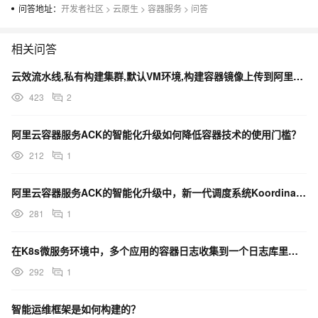
问答地址：
开发者社区
>
云原生
>
容器服务
>
问答
相关问答
云效流水线,私有构建集群,默认VM环境,构建容器镜像上传到阿里云镜像仓库个人版,看不到镜像信息
423
2
阿里云容器服务ACK的智能化升级如何降低容器技术的使用门槛？
212
1
阿里云容器服务ACK的智能化升级中，新一代调度系统Koordinator的主要作用是什么？
281
1
在K8s微服务环境中，多个应用的容器日志收集到一个日志库里时，可能面临哪些挑战？
292
1
智能运维框架是如何构建的？