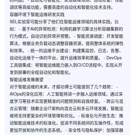
调优等高级功能，需要高度的自动化和智能化技术支持。
容器环境下智能运维研发实践
SEL实验室可能分享了他们在智能运维领域的具体实践，比
如： -
基于AI的异常检测
：利用机器学习算法分析容器集群的
行为模式，自动识别异常并预警。 -
智能资源调度
：开发智能
算法，根据业务负载动态调整容器资源，提高整体系统的弹性
和效率。 -
统一的运维平台建设
：构建集监控、日志、告警、
自动化运维于一体的平台，提升运维效率和质量。 -
DevOps
工具链集成
：将智能运维能力嵌入到CI/CD流程中，实现从开
发到部署的全程自动化和智能化。
智能运维发展展望
对于智能运维的未来，才振功博士可能提到了几个趋势： -
AIOps的深化应用
：人工智能将进一步融入运维领域，通过深
度学习等技术实现更精准的问题预测和自我修复。 -
跨云与混
合云管理
：随着企业IT架构向混合云和多云环境发展，智能运
维将支持更复杂的环境管理和优化。 -
标准化与开放生态
：推
动智能运维技术的标准化，促进不同系统间的互操作性，形成
更加开放和协作的生态系统。 -
安全性与隐私保护
：加强容器