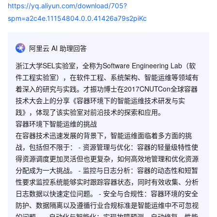
https://yq.aliyun.com/download/705?
spm=a2c4e.11154804.0.0.41426a79s2piKc
阿里云 AI 助理回答
浙江大学SEL实验室，全称为Software Engineering Lab（软
件工程实验室），在软件工程、系统架构、智能运维等领域有
着深入的研究与实践。才振功博士在2017CNUTCon全球容器
技术大会上的分享《容器环境下的智能运维技术研发与实
践》，体现了该实验室对前沿技术的探索和应用。
容器环境下智能运维的挑战
在容器技术迅速发展的背景下，智能运维面临着多方面的挑
战，包括但不限于： -
资源管理与优化
：容器的轻量级特性使
得资源调度更加灵活但也更复杂，如何高效地管理和优化资源
分配成为一大挑战。 -
监控与日志分析
：容器的动态性和短暂
性要求监控系统能够实时跟踪容器状态，同时有效收集、分析
日志数据以快速定位问题。 -
安全与合规性
：容器环境的安全
防护、数据隔离以及遵循行业合规标准是智能运维中不可忽视
的问题。 -
自动化与智能化
：实现故障预测、自动修复、性能