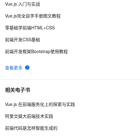
Vue.js 入门与实战
手机真机调试本地前端页面
13
9
Vue.js完全自学手册图文教程
前端常见的HTTP状态码
8
10
零基础学前端HTML+CSS
前端开发CSS基础
前端开发框架Bootstrap使用教程
查看更多
相关电子书
Vue.js 在前端服务化上的探索与实践
阿里文娱大前端技术实践
前端代码是怎样智能生成的