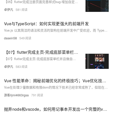
【05】flutter完成注册页面完善样式bug-增加自定义可复用组件widgets-严格规划文件和目录结构-规范入口文件-开发完整的社交APP-前端客户端开发+数据联调|以优雅草商业项目为例做开发-flutter开发-全流程-商业应用级实战开发-优雅草央千澈
卓伊凡
581
Vue与TypeScript：如何实现更强大的前端开发
Vue.js 以其简洁的语法和灵活的架构在前端开发中广受欢迎，而 TypeScript 作为一种静态类型语言，为 JavaScript 提供了强大的类型系统和编译时检查。将 Vue.js 与 TypeScript 结合使用，不仅可以提升代码的可维护性和可扩展性，还能减少运行时错误，提高开发效率。本文将介绍如何在 Vue.js 项目中使用 TypeScript，并通过一些代码示例展示其强大功能。
dasein58
549
【07】flutter完成主页-完成底部菜单栏并且做自定义组件-完整短视频仿抖音上下滑动页面-开发完整的社交APP-前端客户端开发+数据联调|以优雅草商业项目为例做开发-flutter开发-全流程-商业应用级实战开发-优雅草央千澈
【07】flutter完成主页-完成底部菜单栏并且做自定义组件-完整短视频仿抖音上下滑动页面-开发完整的社交APP-前端客户端开发+数据联调|以优雅草商业项目为例做开发-flutter开发-全流程-商业应用级实战开发-优雅草央千澈
卓伊凡
583
Vue 性能革命：揭秘前端优化的终极技巧；Vue优化技巧，解决Vue项目卡顿问题
Vue在处理少量数据和有限dom的情况下技术已经非常成熟了，但现在随着AI时代的到来，海量数据场景会越来越多，Vue优化技巧也是必备技能。 博客不应该只有代码和解决方案，重点应该在于给出解决方案的同时分享思维模式，只有思维才能可持续地解决问题，只有思维才是真正值得学习和分享的核心要素。如果这篇博客能给您带来一点帮助，麻烦您点个赞支持一下，还可以收藏起来以备不时之需，有疑问和错误欢迎在评论区指出~
游客lijmi4663rgsa
791
抛弃node和vscode，如何用记事本开发出一个完整的vue前端项目