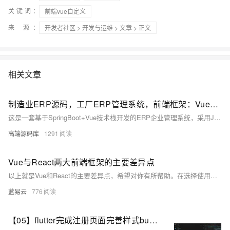
关键词：
前端vue自定义
来 源：
开发者社区
>
开发与运维
>
文章
> 正文
相关文章
制造业ERP源码，工厂ERP管理系统，前端框架：Vue，后端框架：SpringBoot
这是一套基于SpringBoot+Vue技术栈开发的ERP企业管理系统，采用Java语言与vscode工具。系统涵盖采购/销售、出入库、生产、品质管理等功能，整合客户与供应商数据，支持在线协同和业务全流程管控。同时提供主数据管理、权限控制、工作流审批、报表自定义及打印、在线报表开发和自定义表单功能，助力企业实现高效自动化管理，并通过UniAPP实现移动端支持，满足多场景应用需求。
高端源码库
1291
Vue与React两大前端框架的主要差异点
以上就是Vue和React的主要差异点，希望对你有所帮助。在选择使用哪一个框架时，需要根据项目的具体需求和团队的技术栈来决定。
蓝易云
776
【05】flutter完成注册页面完善样式bug-增加自定义可复用组件widgets-严格规划文件和目录结构-规范入口文件-开发完整的社交APP-前端客户端开发+数据联调|以优雅草商业项目为例做开发-flutter开发-全流程-商业应用级实战开发-优雅草央千澈