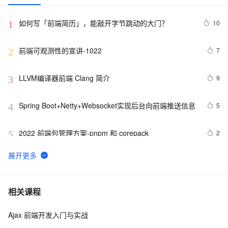
如何写「前端简历」，能敲开字节跳动的大门？
10
1
前端可观测性的宣讲-1022
7
2
LLVM编译器前端 Clang 简介
9
3
Spring Boot+Netty+Websocket实现后台向前端推送信息
5
4
2022 前端包管理方案-pnpm 和 corepack
2
5
《智能前端技术与实践》——第 2 章 前端开发基础 ——
6
6
2.2 HTML基础——2.2.1    HTML 文档基本结构（中）
而桌面app向来是web前端开发开发人员下意识的避开方
2
7
相关课程
Ajax 前端开发入门与实战
前后端分离，如何在前端项目中动态插入后端API基地
3
8
址？（in docker）