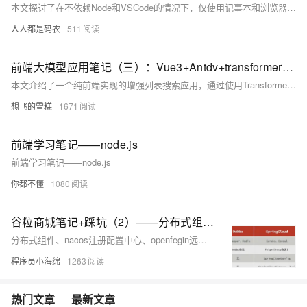
本文探讨了在不依赖Node和VSCode的情况下，仅使用记事本和浏览器开发一个完整的Vue3前端项目的方法。通过CDN引入Vue、Vue Router、Element-UI等库，直接编写HTML文件实现页面功能，展示了前端开发的本质是生成HTML。虽然日常开发离不开现代工具，但掌握这种基础方法有助于快速实现想法或应对特殊环境限制。文章还介绍了如何用Node简单部署HTML文件到服务器，提供了一种高效、轻量的开发思路。
人人都是码农
511
前端大模型应用笔记（三）：Vue3+Antdv+transformers+本地模型实现浏览器端侧增强搜索
本文介绍了一个纯前端实现的增强列表搜索应用，通过使用Transformer模型，实现了更智能的搜索功能，如使用“番茄”可以搜索到“西红柿”。项目基于Vue3和Ant Design Vue，使用了Xenova的bge-base-zh-v1.5模型。文章详细介绍了从环境搭建、数据准备到具体实现的全过程，并展示了实际效果和待改进点。
想飞的雪糕
1671
前端学习笔记——node.js
前端学习笔记——node.js
你都不懂
1080
谷粒商城笔记+踩坑（2）——分布式组件、前端基础，nacos+feign+gateway+ES6+vue脚手架
分布式组件、nacos注册配置中心、openfegin远程调用、网关gateway、ES6脚本语言规范、vue、elementUI
程序员小海绵
1263
热门文章
最新文章