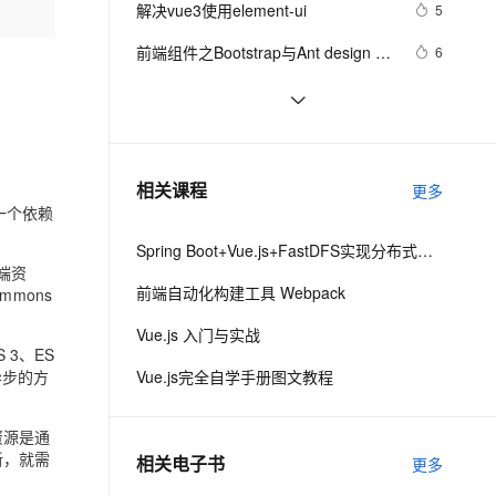
安全
解决vue3使用element-ui
我要投诉
e-1.1-I2V
Cosyvoice-V3-Flash
5
PolarDB
上云场景组合购
Milvus 弹性伸缩功能新增节
伴
漫剧创作，剧本、分镜、视频高效生成
100%兼容MySQL、PostgreSQL，兼容Oracle，支持集中和分布式
覆盖90%+业务场景，专享组合折扣价
点支持范围
畅自然，细节丰富
高表现力语音合成大模型，语音克隆听感自然
VPN
前端组件之Bootstrap与Ant design of 
6
Vue
ernetes 版 ACK
云聚AI 严选权益
AI 原生数据库服务发布
SSL 证书
vue3源码解析 --- 组件渲染：vnode 
1
2V
Fun-ASR
，一键激活高效办公新体验
理容器应用的 K8s 服务
精选AI产品，从模型到应用全链提效
Agent 数据网关
到真实 DOM 是如何转变的
文戏情感细腻自然，动作戏激烈拳拳到肉，实现更强表演能力
支持中英文自由切换，具备更强的噪声鲁棒性
堡垒机
Ant Design Vue中TreeSelect详解
7
AI 用量加速计划
云原生数据库 PolarDB
防火墙
、识别商机，让客服更高效、服务更出色。
Vue 结合html2canvas和jsPDF实现
新老同享，达量后返
Agentic Database 发布
2
相关课程
更多
html页面转pdf 
主机安全
应用
建一个依赖
Spring Boot+Vue.js+FastDFS实现分布式图片服务器
千问办公
NEW
AI 应用及服务市场
端资
的智能体编程平台
一站式AI生产力平台
前端自动化构建工具 Webpack
mons
AI 应用
伶鹊
Vue.js 入门与实战
企业级人与Agent协作平台，接入和调度多个数字员工
智能客服平台，对话机器人、对话分析、智能外呼
3、ES
大模型
异步的方
Vue.js完全自学手册图文教程
大模型服务平台百炼 - 全妙
自然语言处理
应用创作平台
多模态内容创作工具，已接入 DeepSeek
资源是通
数据标注
新，就需
相关电子书
更多
机器学习