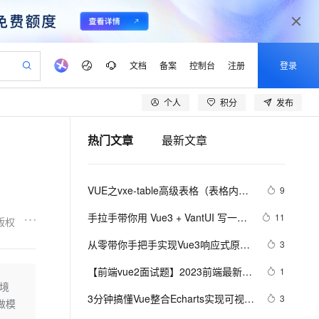
文档
备案
控制台
注册
登录
个人
积分
发布
验
作计划
器
AI 活动
专业服务
服务伙伴合作计划
开发者社区
加入我们
产品动态
服务平台百炼
阿里云 OPC 创新助力计划
热门文章
最新文章
一站式生成采购清单，支持单品或批量购买
io：打造专属 AI 语音助手
S产品伙伴计划（繁花）
峰会
CS
造的大模型服务与应用开发平台
一句话生成原生可编辑精美 PPT 文稿
AI 生产力先锋
Al MaaS 服务伙伴赋能合作
域名
博文
Careers
至高可申请百万元
Qwen3.8-Max 模型上线
开启高性价比 AI 编程新体验
弹性可伸缩的云计算服务
Qwen-Audio-3.0-Realtime 端到端实时语音角色扮演
输入一句话想法, 轻松生成专业的 PPT
先锋实践拓展 AI 生产力的边界
Token 补贴，五大权
计划
海大会
伙伴信用分合作计划
商标
问答
社会招聘
VUE之vxe-table高级表格（表格内增
9
益加速 OPC 成功
eek-V4-Pro
SS
一键部署幻兽帕鲁游戏服务器
飞天发布时刻
HOT
Open Search 向量检索版支
划
备案
电子书
校园招聘
删改、导入、导出、自定义打印、列
pSeek-V4-Pro
视频创作，一键激活电商全链路生产力
稳定、安全、高性价比、高性能的云存储服务
一键购买专属联机服务器，轻松开启游戏
所见，即是所愿
持视频检索 Pipeline 功能
更多支持
手拉手带你用 Vue3 + VantUI 写一个
11
版权
设置隐藏显示等）用法
划
公司注册
镜像站
视频生成
语音识别与合成
移动端脚手架 系列二 （页面布局与
专属 QwenPaw
漫剧工坊：一站式动画创作平台
AI 实训营
HOT
应用身份服务 (IDaaS)
从零带你手把手实现Vue3响应式原理-
3
合作伙伴培训与认证
兼容）
划
上云迁移
站生成，高效打造优质广告素材
全接入的云上超级电脑
从聊天伙伴进化为能主动干活的本地数字员工
快速生产连贯的高质量长漫剧
从基础到进阶，Agent 创客手把手教你
OpenClaw 管理能力上线
下（Map和Set的处理）
lScope
我要反馈
e-1.1-T2V
Qwen3-TTS-Flash
【前端vue2面试题】2023前端最新版
1
查询合作伙伴
n Alibaba Cloud ISV 合作
代维服务
建企业门户网站
10 分钟搭建微信、支付宝小程序
境
MaxCompute MaxFrame 提
vue模块，高频17问(上)
畅细腻的高质量视频
离线语音合成大模型，多语言方言自适应，低延迟高稳定
创新加速
3分钟搞懂Vue整合Echarts实现可视化
ope
登录合作伙伴管理后台
3
我要建议
站，无忧落地极速上线
以可视化方式快速构建移动和 PC 门户网站
国内短信简单易用，安全可靠，秒级触达，全球覆盖200+国家和地区。
高效部署网站，快速应用到小程序
供自动弹性内存功能
做模
界面