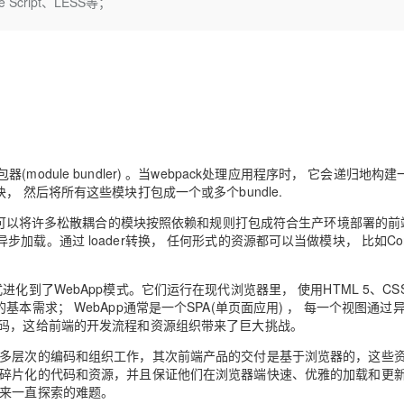
 Script、LESS等；
Deepseek-v4-pro
HappyHors
同享
万小智 AI 建站低至 15元/月
Qoder CN
AI 短剧/漫剧
云原生数据库 
快递物流查询
WordPress
成为服务伙
高校合作
点，立即开启云上创新
覆盖公网/内网、递归/权威、移动APP等全场景解析服务
送.CN域名，送备案服务码
基于千问大模型等，支持代码智能生成、研发智能问答
AI助力短剧
态智能体模型
旗舰 MoE 大模型，百万上下文与顶尖推理能力
图生视频，流
Ubuntu
服务生态伙伴
云工开物
企业应用
Works
Night Plan 支持 Qwen 3.8-Max
云原生大数据计算服务 MaxCompute
AI 办公
容器服务 Kub
NEW
GLM-5.2
Wan2.7-T
Red Hat
30+ 款产品免费体验
Data Agent 驱动的一站式 Data+AI 开发治理平台
夜间 5 折，Qwen/Meoo/TokenPlan 客户专享
面向分析的企业级SaaS模式云数据仓库
AI智能应用
提供一站式管
科研合作
视觉 Coding、空间感知、多模态思考等全面升级
1M上下文，专为长程任务能力而生
ERP
堂（旗舰版）
SUSE
智能客服
CRM
防护产品
2个月
自动承接线索
建站小程序
OA 办公系统
AI 应用构建
大模型原生
包器(module bundler) 。当webpack处理应用程序时， 它会递归地构
个模块， 然后将所有这些模块打包成一个或多个bundle.
力提升
财税管理
模板建站
Qoder
大模型服务平台百炼-应用模版
HOT
NEW
 它可以将许多松散耦合的模块按照依赖和规则打包成符合生产环境部署的前
面向真实软件
个人版上线、团队版降价；千问3.8-Max首发发尝鲜
丰富多元化的应用模版和解决方案
400电话
定制建站
载。通过 loader转换， 任何形式的资源都可以当做模块， 比如Com
万有无界
大模型服务平台百炼-智能体
方案
广告营销
模板小程序
了WebApp模式。它们运行在现代浏览器里， 使用HTML 5、CSS 
的模型效果
灵活可视化地构建企业级 Agent
定制小程序
本需求； WebApp通常是一个SPA(单页面应用) ， 每一个视图通过
秒悟
人工智能平台 PAI
代码，这给前端的开发流程和资源组织带来了巨大挑战。
APP 开发
云端极速 AI 
新一代 AI 视频生成模型，深度适配广告营销等场景
AI Native 的算法工程平台，一站式完成建模、训练、推理服务部署
多层次的编码和组织工作，其次前端产品的交付是基于浏览器的，这些
建站系统
些碎片化的代码和资源，并且保证他们在浏览器端快速、优雅的加载和更
年来一直探索的难题。