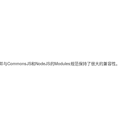
单，并与CommonsJS和NodeJS的Modules规范保持了很大的兼容性。