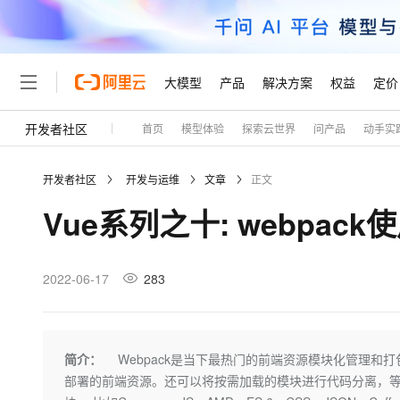
大模型
产品
解决方案
权益
定价
开发者社区
首页
模型体验
探索云世界
问产品
动手实
大模型
产品
解决方案
权益
定价
云市场
伙伴
服务
了解阿里云
精选产品
精选解决方案
普惠上云
产品定价
精选商城
成为销售伙伴
售前咨询
为什么选择阿里云
千问AI平台
开发者社区
开发与运维
文章
正文
了解云产品的定价详情
大模型服务平台百炼
千问办公，解锁你的工作
普惠上云 官方力荐
分销伙伴
在线服务
网站建设
什么是云计算
大
Vue系列之十: webpack
大模型服务与应用平台
企业级Agent产品，直接
云服务器38元/年起，超
咨询伙伴
多端小程序
技术领先
云上成本管理
售后服务
轻量应用服务器
Agency Agents：拥
官方推荐返现计划
大模型
精选产品
精选解决方案
Salesforce 国际版订阅
稳定可靠
管理和优化成本
推荐新用户得奖励，单订单
销售伙伴合作计划
2022-06-17
283
自助服务
友盟天域
安全合规
人工智能与机器学习
AI
文本生成
云数据库 RDS
HappyHorse 打造一
云工开物
无影生态合作计划
在线服务
观测云
分析师报告
高校专属算力普惠，学生认
计算
互联网应用开发
Qwen3.8-Max
HOT
Salesforce On Alibaba C
工单服务
Tuya 物联网平台阿里云
研究报告与白皮书
人工智能平台 PAI
快速拥有专属 OpenClaw
简介：
Webpack是当下最热门的前端资源模块化管理和
大模
Consulting Partner 合
大数据
容器
智能体时代全能旗舰模型
免费试用
短信专区
一站式AI开发、训练和推
部署的前端资源。还可以将按需加载的模块进行代码分离，等到
蓝凌 OA
AI 大模型销售与服务生
现代化应用