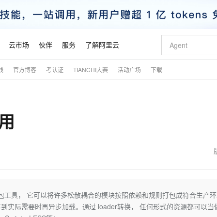
云市场
伙伴
服务
了解阿里云
践
官方博客
考认证
TIANCHI大赛
活动广场
下载
AI 特惠
数据与 API
成为产品伙伴
企业增值服务
最佳实践
价格计算器
AI 场景体
基础软件
产品伙伴合
阿里云认证
市场活动
配置报价
大模型
自助选配和估算价格
新方式
睿译宝，AI翻译排版一步到位
智启 AI 普惠权益
产品生态集成认证中心
企业支持计划
云上春晚
域名与网站
千问官方 MaaS 平台，为开发者和 Agent 而生，新用户赠送 1 亿 + tokens 额度
Qwen Aud
AI Coding
阿里云Maa
2026 阿里云
云服务器 E
为企业打
数据集
Windows
大模型认证
模型
NEW
NEW
使用
交付可用成果
值低价云产品抢先购
上传文档即自动完成翻译和格式还原
至高享 1亿+免费 tokens，加速 Al 应用落地
提供智能易用的域名与建站服务
智能编程，一键
安全可靠、
产品生态伙伴
专家技术服务
云上奥运之旅
弹性计算合作
阿里云中企出
手机三要素
宝塔 Linux
全部认证
价格优势
有专属领域专家
GLM-5.2：长任务时代开源旗舰模型
阿里云 OPC 创新助力计划
千问大模型
即刻拥有 DeepS
AI 电商营销
对象存储 O
大模型
产品生态伙伴工作台
企业增值服务台
云栖战略参考
云存储合作计
云栖大会
身份实名认证
CentOS
训练营
推动算力普惠，释放技术红利
最高返9万
多领域专家智能体,一键组建 AI 虚拟交付团队
快速构建应用程序和网站，即刻迈出上云第一步
至高百万元 Token 补贴，加速一人公司成长
多元化、高性能、安全可靠的大模型服务
真正可用的 1M 上下文,一次完成代码全链路开发
轻松解锁专属 Dee
从图文生成到
云上的中国
数据库合作计
活动全景
短信
Docker
图片和
站式影视创作平台
Hermes Agent，打造自进化智能体
Token Plan 模型订阅计划
数字证书管理服务（原SSL证书）
5 分钟轻松部署
AI 广告创作
无影云电脑
企业成长
NEW
信息公告
看见新力量
云网络合作计
OCR 文字识别
JAVA
证享300元代金券
可视化编排打通从文字构思到成片全链路闭环
全托管，含MySQL、PostgreSQL、SQL Server、MariaDB多引擎
自主进化，持久记忆，越用越聪明
Qwen3.8-Max 首发尝鲜，限时加量 10 倍，夜间低至2折
实现全站HTTPS，呈现可信的WEB访问
图文、视频一
随时随地安
魔搭 Mode
Kimi-K3
HappyHors
NEW
loud
服务实践
官网公告
金融模力时刻
Salesforce O
版
发票查验
全能环境
Claude Code + GStack 打造工程团队
千问办公，限时限量积分加倍
Qoder
低代码高效构
AI 建站
短信服务
打包工具， 它可以将许多松散耦合的模块按照依赖和规则打包成符合生产环
型
NEW
作计划
Kimi 最新旗舰模型，长程编程与推理利器
让文字生成流
计划
创新中心
魔搭 ModelSc
健康状态
理服务
让AI从“聊天伙伴”进化为能干活的“数字员工”
安装技能 GStack，拥有专属 AI 工程团队
你的AI工作搭子，覆盖日常办公高频场景
面向真实软件的智能体编程平台
0 代码专业建
实际需要时再异步加载。通过 loader转换， 任何形式的资源都可以当
客户案例
天气预报查询
操作系统
态合作计划