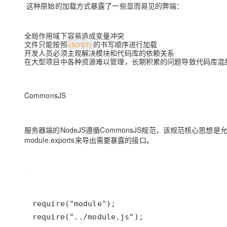
这种原始的加载方式暴露了一些显而易见的弊端：
全局作用域下容易造成变量冲突
文件只能按照
<script>
的书写顺序进行加载
开发人员必须主观解决模块和代码库的依赖关系
在大型项目中各种资源难以管理，长期积累的问题导致代码库混
CommonsJS
服务器端的NodeJS遵循CommonsJS规范，该规范核心思想是允
module.exports来导出需要暴露的接口。
require
(
"module"
require
(
"../module.js"