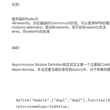
实现：
服务端的NodeJS
•Browserify，浏览器端的CommonsJS实现，可以使用N
modules-webmake，类似Browserify，但不如Browserify灵活
wreq，Browserify的前身
AMD
Asynchronous Module Definition规范其实主要一个主要接口de
dependencies，并且还要当做形参传到factory中，对于依赖
define
(
"module"
,[
"dep1"
,
"dep2"
],
functian
(
d
return
someExportedValue