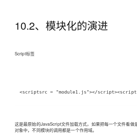
大模型解决方案
迁移与运维管理
快速部署 Dify，高效搭建 
10.2、模块化的演进
专有云
10 分钟在聊天系统中增加
Script标签
<
script
src
 = 
"module1.js"
>
</
script
>
<
script
这是最原始的JavaScript文件加载方式，如果把每一个文件
对象中，不同模块的调用都是一个作用域。