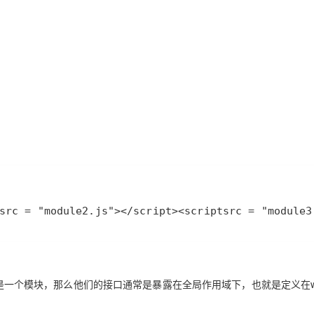
AI 应用
10分钟微调：让0.6B模型媲美235B模
多模态数据信
型
依托云原生高可用架构,实现Dify私有化部署
用1%尺寸在特定领域达到大模型90%以上效果
一个 AI 助手
超强辅助，Bol
即刻拥有 DeepSeek-R1 满血版
在企业官网、通讯软件中为客户提供 AI 客服
多种方案随心选，轻松解锁专属 DeepSeek
src
 = 
"module2.js"
>
</
script
>
<
script
src
 = 
"module3
看做是一个模块，那么他们的接口通常是暴露在全局作用域下，也就是定义在wi