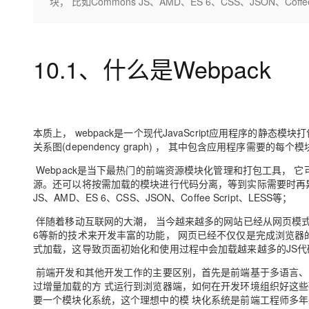
存储
天池大赛
块， 比如Commons JS、AMD、ES 6、CSS、JSON、Coffee
Qwen3.7-Plus
云解析DNS
解决方案免费试用 新老
电子合同
最高领取价值200元试用
能看、能想、能动手的多模
安全
网络与CDN
AI 算法大赛
畅捷通
大数据开发治理平台 Data
AI 产品 免费试用
网络
安全
云开发大赛
10.1、什么是Webpack
Qwen3-VL-Plus
Tableau 订阅
1亿+ 大模型 tokens 和 
可观测
入门学习赛
中间件
AI空中课堂在线直播课
云防火墙
140+云产品 免费试用
上云与迁云
云原生的云上边界网络安全
产品新客免费试用，最长1
数据库
生态解决方案
大模型服务
本质上， webpack是一个现代JavaScript应用程序的静态模块打
企业出海
大模型ACA认证体验
大数据计算
关系图(dependency graph) ， 其中包含应用程序需要的每
助力企业全员 AI 认知与能
行业生态解决方案
千问AI平台-Token Plan
政企业务
Webpack是当下最热门的前端资源模块化管理和打包工具，
媒体服务
开发者生态解决方案
源。还可以将按需加载的模块进行代码分离，等到实际需要时再异步加
JS、AMD、ES 6、CSS、JSON、Coffee Script、LESS等；
企业服务与云通信
千问AI平台-模型体验
AI 开发和 AI 应用解决
伴随着移动互联网的大潮， 当今越来越多的网站已经从网页模式进化到
在线体验全尺寸、多种模态
域名与网站
6等新的技术来开发丰富的功能， 网页已经不仅仅是完成浏览器的基
Happy 系列大模型
式加载，这导致页面初始化和使用过程中会加载越来越多的JS
终端用户计算
前端开发和其他开发工作的主要区别，首先是前端基于多语言、
Serverless
过增量加载的方 式运行到浏览器端，如何在开发环境组织好这
要一个模块化系统，这个理想中的模 块化系统是前端工程师多
开发工具