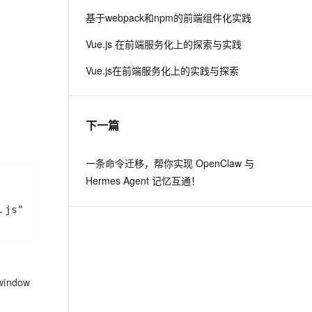
基于webpack和npm的前端组件化实践
息提取
与 AI 智能体进行实时音视频通话
Vue.js 在前端服务化上的探索与实践
从文本、图片、视频中提取结构化的属性信息
构建支持视频理解的 AI 音视频实时通话应用
Vue.js在前端服务化上的实践与探索
t.diy 一步搞定创意建站
构建大模型应用的安全防护体系
通过自然语言交互简化开发流程,全栈开发支持
通过阿里云安全产品对 AI 应用进行安全防护
下一篇
一条命令迁移，帮你实现 OpenClaw 与
Hermes Agent 记忆互通！
.js"
>
</
script
>
ndow