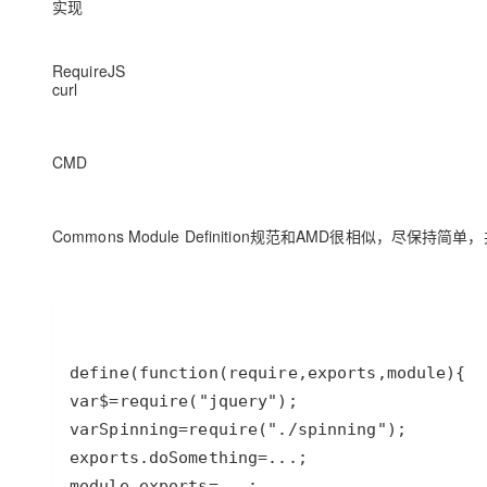
实现
RequireJS
curl
CMD
Commons Module Definition规范和AMD很相似，尽保持简
define
(
function
(
require
,
exports
,
module
var
$
=
require
(
"jquery"
var
Spinning
=
require
(
"./spinning"
exports
.
doSomething
=
...
module
.
exports
=
...