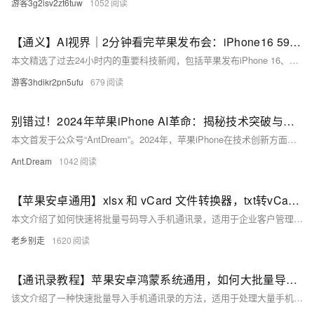
游客3g2isv2zt6tuw
1052
【通义】AI视界｜2分钟看完苹果发布会：iPhone16 5999元起售，全系支持苹果AI
本文精选了过去24小时内的重要科技新闻，包括苹果发布iPhone 16、Sora模型发布时间未定、快手可灵AI发布导演共创计划、高盛对ChatGPT流量下滑的误判以及vivo即将发布蓝心大模型。文章详细介绍了各新闻的关键信息和背景，帮助读者快速了解最新动态。点击链接访问通义官网，体验更多功能。
游客3hdikr2pn5ufu
679
别错过！2024年苹果iPhone AI革命：揭秘技术突破与未来蓝图
本文首发于公众号“AntDream”。2024年，苹果iPhone在技术创新方面展现了一系列亮点，包括Apple Intelligence集成、Siri的进化、系统范围的写作工具、图像生成能力、跨应用任务处理、隐私保护加强等。iOS 18带来了多项改进，如屏幕图标重新设计、新增卫星短信等功能。后续规划包括Apple Intelligence的推广、与其他AI模型合作、硬件发展、软件生态扩展、全球多语言支持等。苹果将继续优化用户体验和强化隐私保护，探索AI技术在健康监测、增强现实等领域的应用，持续引领智能手机领域的创新潮流。
Ant.Dream
1042
【苹果安卓通用】xlsx 和 vCard 文件转换器，txt转vCard文件格式，CSV转 vCard格式，如何批量号码导入手机通讯录，一篇文章说全
本文介绍了如何快速将批量号码导入手机通讯录，适用于企业客户管理、营销团队、活动组织、团队协作和新员工入职等场景。步骤包括：1) 下载软件，提供腾讯云盘和百度网盘链接；2) 打开软件，复制粘贴号码并进行加载预览和制作文件；3) 将制作好的文件通过QQ或微信发送至手机，然后按苹果、安卓或鸿蒙系统的指示导入。整个过程简便快捷，可在1分钟内完成。
老乡别走
1620
【通讯录教程】苹果安卓鸿蒙系统通用，如何大批量导入手机号码到手机的通讯录，下面教你方法，只需1分钟搞定几万个号码的导入手机电话本
该文介绍了一种快速批量导入手机通讯录的方法，适用于处理大量手机号的需求，如微商管理、客户资料整理等。在QQ同步助手开始收费后，提供了免费的替代方案。步骤包括：下载批量导入软件（链接提供腾讯云盘和百度网盘地址），清空通讯录（非必需），制作符合格式的通讯录文件，并按操作系统（苹果、安卓或鸿蒙）进行导入。整个过程只需1分钟，简便快捷。