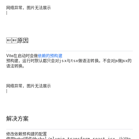
网络异常，图片无法展示
|
原因
Vite在启动时会做
依赖的预构建
，
默认都只会对
与
做语法转换。不会对js做jsx的
预构建
运行时
jsx
tsx
语法转换。
网络异常，图片无法展示
|
解决方案
修改依赖预构建的配置
使用babel插件
，让Vite
@babel/plugin-transform-react-jsx