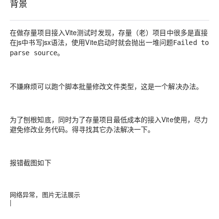
背景
在做存量项目接入Vite测试时发现，存量（老）项目中很多是直接
在js中书写jsx语法，使用Vite启动时就会抛出一堆问题
Failed to
。
parse source
不嫌麻烦可以跑个脚本
批量修改文件类型，这是一个解决办法
。
为了刨根知底，同时为了存量项目最低成本的接入Vite使用，尽力
避免修改业务代码。得寻找其它办法解决一下。
报错截图如下
网络异常，图片无法展示
|