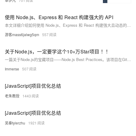
卓伊凡
701
使用 Node.js、Express 和 React 构建强大的 API
本文详细介绍如何使用 Node.js、Express 和 React 构建强大且动态的 API。从开发环境搭建到集成 React 前端，再到利用 APIPost 高效测试 API，适合各水平开发者。内容涵盖 Node.js 运行时、Express 框架与 React 库的基础知识及协同工作方式，还涉及数据库连接和前后端数据交互。通过实际代码示例，助你快速上手并优化应用性能。
游客mass6jalwg5qm
557
关于Node.js，一定要学这个10+万Star项目 ！！
一篇关于Node.js的宝藏项目——Node.js Best Practices。该项目在GitHub上已有102k Star，汇集了100+条最佳实践，涵盖架构、安全、性能等多方面。每条实践不仅有简明说明和详细解释，还附带代码示例及资源链接。文中通过三个实战案例（利用CPU多核、避免阻塞事件循环、使用中间件处理错误）展示了其实际应用价值，并推荐了几条对前端转Node.js开发者特别有用的最佳实践。强烈建议每位Node.js开发者学习此项目，理解“怎么做”与“为什么要这么做”，以提升开发能力。
Immerse
507
[JavaScript]项目优化总结
老朱教授
1443
[JavaScript]项目优化总结
吴秦tylerzhu
1921