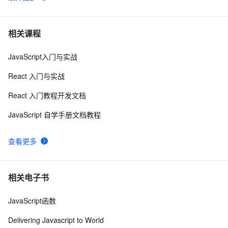
React-router-dom实现全局路由登陆拦截
5
6
快将你的 React 应用迁移到 Vite 吧，速度太快啦
8
7
相关课程
JavaScript入门与实战
使用react实现通过经纬度获取地址（地理/逆地理编码）
14
8
React 入门与实战
基于 Vite 从 0 到 1 启动一个 React 项目
7
9
React 入门教程开发文档
React Native动画Animated详解
8806
10
JavaScript 自学手册文档教程
查看更多
相关电子书
JavaScript函数
Delivering Javascript to World