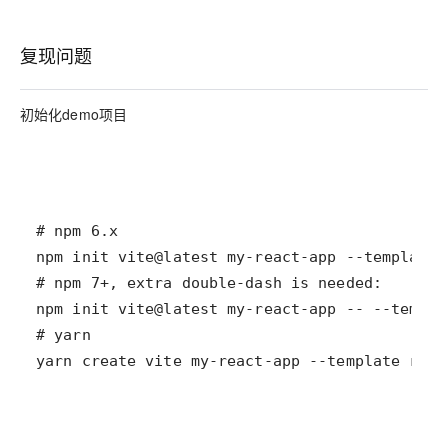
复现问题
初始化demo项目
yarn create vite my-react-app --template reac