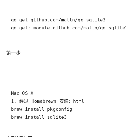
go get: module github.com/mattn/go-sqlite3: r
第一步
brew install sqlite3