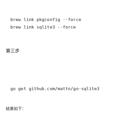
brew link sqlite3 --force
第三步
go get github.com/mattn/go-sqlite3
结果如下：