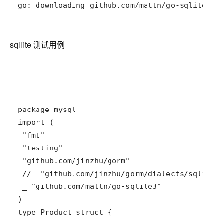
go: downloading github.com/mattn/go-sqlite3 v
sqllite 测试用例