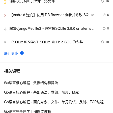
使用SQLite打开本地*.db文件
16
2
【Android 逆向】使用 DB Browser 查看并修改 SQLite 
5
3
数据库 ( 下载 DB Browser 安装包 | 安装 DB Browser 工
具 )
解决django与sqlite3不兼容报SQLite 3.9.0 or later is 
8
4
required (found 3.8.2)错的问题
【SQLite预习课2】SQLite 和 HeidiSQL 的安装
10
5
从Access中创建Sqlite数据库
6
6
SQLite的ADO.NET Provider支持ADO.NET Entity 
5
7
相关课程
Framework
Go语言核心编程 - 数据结构和算法
django如何连接sqlite数据库？
5
8
Go语言核心编程 - 基础语法、数组、切片、Map
Widget开发心得 解决跳转页面和SQLite类问题
2
9
Go语言核心编程 - 面向对象、文件、单元测试、反射、TCP编程
[IOS]自己如何正确获取SQLite的ADO连接字符串
2
10
Go语言完全自学手册图文教程