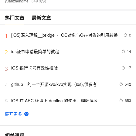
yuanzhengme
649
热门文章
最新文章
[iOS]深入理解__bridge  -  OC对象与C++对象的引用转换
2
1
ios证书申请最简单的教程
14
2
iOS 银行卡号有效性校验
17
3
github上的一个开源kvo/kvb实现（ios),供参考
542
4
iOS 在 ARC 环境下 dealloc 的使用、理解误区
653
5
xcode反汇编调试iOS模拟器程序（六）函数出入口处的
3
6
处理与局部变量
IOS中处理解析数据用JSON上传的对象和可以是JSON
6
7
相关课程