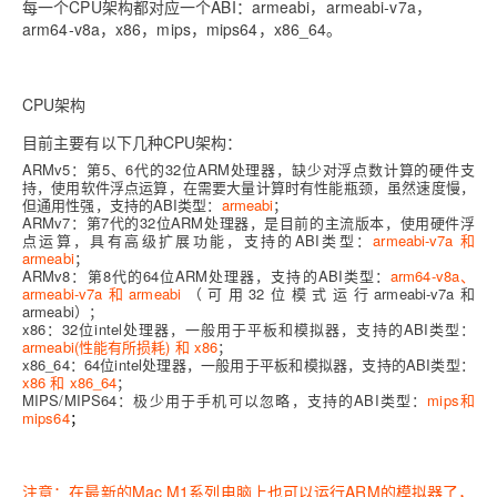
每一个CPU架构都对应一个ABI：armeabi，armeabi-v7a，
arm64-v8a，x86，mips，mips64，x86_64。
CPU架构
目前主要有以下几种CPU架构：
ARMv5：第5、6代的32位ARM处理器，缺少对浮点数计算的硬件支
持，使用软件浮点运算，在需要大量计算时有性能瓶颈，
虽然速度慢，
但通用性强
，支持的ABI类型：
armeabi
；
ARMv7：第7代的
32位
ARM处理器，是目前的主流版本，使用硬件浮
点运算，具有高级扩展功能，
支持的ABI类型：
armeabi-v7a 和
armeabi
；
ARMv8：第8代的64位ARM处理器，
支持的ABI类型：
arm64-v8a、
armeabi-v7a和armeabi
（可用32位模式运行armeabi-v7a和
armeabi）；
x86：32位intel处理器，一般用于平板和模拟器，
支持的ABI类型：
armeabi(性能有所损耗) 和 x86
；
x86_64：64位intel处理器，一般用于平板和模拟器，
支持的ABI类型：
x86 和 x86_64
；
MIPS/MIPS64：极少用于手机可以忽略，
支持的ABI类型：
mips和
mips64
；
注意：在最新的Mac M1系列电脑上也可以运行ARM的模拟器了，