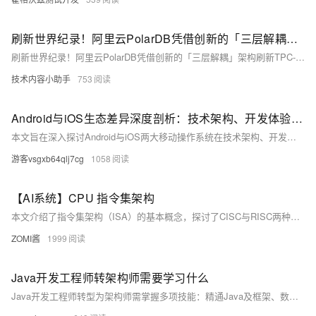
刷新世界纪录！阿里云PolarDB凭借创新的「三层解耦」架构刷新TPC-C基准测试世界纪录
刷新世界纪录！阿里云PolarDB凭借创新的「三层解耦」架构刷新TPC-C基准测试世界纪录
技术内容小助手
753
Android与iOS生态差异深度剖析：技术架构、开发体验与市场影响####
本文旨在深入探讨Android与iOS两大移动操作系统在技术架构、开发环境及市场表现上的核心差异，为开发者和技术爱好者提供全面的视角。通过对比分析，揭示两者如何塑造了当今多样化的移动应用生态，并对未来发展趋势进行了展望。 ####
游客vsgxb64qlj7cg
1058
【AI系统】CPU 指令集架构
本文介绍了指令集架构（ISA）的基本概念，探讨了CISC与RISC两种主要的指令集架构设计思路，分析了它们的优缺点及应用场景。文章还简述了ISA的历史发展，包括x86、ARM、MIPS、Alpha和RISC-V等常见架构的特点。最后，文章讨论了CPU的并行处理架构，如SISD、SIMD、MISD、MIMD和SIMT，并概述了这些架构在服务器、PC及嵌入式领域的应用情况。
ZOMI酱
1999
Java开发工程师转架构师需要学习什么
Java开发工程师转型为架构师需掌握多项技能：精通Java及框架、数据库与分布式系统；熟悉设计模式与架构模式；积累项目经验；提升沟通与领导力；持续学习新技术；培养系统设计与抽象能力；了解中间件及开发工具；并注重个人特质与职业发展。具体路径应结合个人目标与实际情况制定。