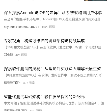
深入探索Android与iOS的差异：从系统架构到用户体验
在当今的智能手机市场中，Android和iOS无疑是最受欢迎的两大操作系统。本文旨在探讨这两个平台之间的主要差异，包括它们的系统架构、开发环境、安全性、以及用户体验等方面。通过对比分析，我们可以更好地理解为何不同的用户群体可能会偏好其中一个平台，以及这些偏好背后的技术原因。
aliyun0641063962-48771
1623
专家视角：构建可维护的测试架构与持续集成
【10月更文挑战第14天】在现代软件开发过程中，构建一个可维护且易于扩展的测试架构对于确保产品质量至关重要。本文将探讨如何设计这样的测试架构，并将单元测试无缝地融入持续集成（CI）流程之中。我们将讨论最佳实践、自动化测试部署、性能优化技巧以及如何管理和扩展日益增长的测试套件规模。
郑小健
425
探索软件测试的奥秘：从理论到实践深入理解云原生架构：从基础到实践
【8月更文挑战第28天】在软件开发的世界中，测试不仅是质量的守护者，也是创新的催化剂。本文将带你穿越软件测试的迷宫，从基础概念到高级策略，揭示如何通过测试提升软件质量和用户体验。我们将一起解码测试的核心原则，探索自动化测试的魅力，并学习如何设计有效的测试案例。无论你是测试新手还是资深开发者，这篇文章都将为你提供宝贵的见解和实用的技巧，让你在软件测试的道路上更加从容不迫。 【8月更文挑战第28天】本文旨在为读者揭示云原生技术的核心概念、优势以及如何在实际项目中应用。通过深入浅出的方式，我们将探索云原生的多个方面，包括容器化、微服务架构、持续集成和持续部署（CI/CD）、以及如何利用Kubern
请看我回答~
327
智能化测试基础架构：软件质量保障的新纪元
本文介绍了智能化测试基础架构的核心构成与优势。该架构融合AI、领域工程与自动化技术，包含智能测试平台、测试智能体、赋能引擎和自动化工具链四部分，能自动生成用例、调度执行、分析结果，显著提升测试效率与覆盖率。其核心优势在于实现专家经验规模化、质量前移和快速适应业务变化，助力企业构建新一代质量保障体系。建议从构建知识图谱和试点关键领域智能体起步，逐步推进测试智能化转型。
霍格沃兹测试开发
539