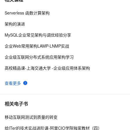
Serverless 函数计算架构
ios CoreData
615
8
架构的演进
ios基础控件之UITextField常用方法汇总
690
9
MySQL企业常见架构与调优经验分享
使IFRAME在iOS设备上支持滚动
464
10
企业Web常用架构LAMP-LNMP实战
企业级互联网分布式系统应用架构学习
高校精品课-上海交通大学 -企业级应用体系架构
查看更多
相关电子书
移动互联网测试到质量的转变
给ITer的技术实战进阶课-阿里CIO学院独家教材（四）