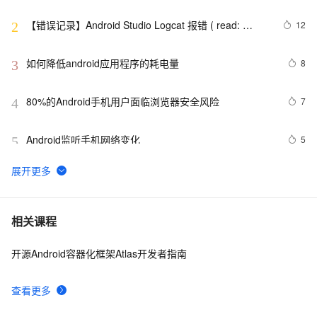
原生安卓项目-调试本地运行模拟器-优雅草伊凡
【错误记录】Android Studio Logcat 报错 ( read: 
12
2
unexpected EOF! )
如何降低android应用程序的耗电量
8
3
80%的Android手机用户面临浏览器安全风险
7
4
Android监听手机网络变化
5
5
Android Application Foundamentals(yaozq翻译，仅供
708
6
参考)
Android中startActivity中的permission检测与UID机制
8
7
相关课程
开源Android容器化框架Atlas开发者指南
【Magisk模块】禁用Android 11-12应用文件夹限制
12
8
查看更多
Android Socket与服务器通信通用Demo
519
9