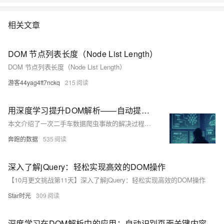
相关文章
DOM 节点列表长度（Node List Length）
DOM 节点列表长度（Node List Length）
游客44yag4ft7nckq
215
用深度学习提升DOM解析——自动提取页面关键区块
本文介绍了一次二手车数据爬虫事故的解决过程，从传统XPath方案失效到结合深度学习语义提取的成功实践。面对懂车帝平台的前端异步渲染和复杂DOM结构，通过Playwright动态渲染、代理IP隐藏身份，以及BERT模型对HTML块级语义识别，实现了稳定高效的字段提取。此方法抗结构变化能力强，适用于复杂网页数据采集，如二手车、新闻等领域。架构演进从静态爬虫到动态爬虫再到语义解析，显著提升效率与稳定性。
奔跑的数据
535
深入了解jQuery：轻松实现高效的DOM操作
【10月更文挑战第11天】深入了解jQuery：轻松实现高效的DOM操作
Star时光
309
深度学习在DOM解析中的应用：自动识别页面关键内容区块