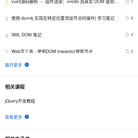
vue3源码解析 --- 组件渲染：vnode 到真实 DOM 是如何
1
2
转变的
使用 dom4j 实现在特定位置添加节点的操作| 学习笔记
8
3
XML DOM 笔记
3
4
Web页工具 - 使用DOM Inspector搜索节点
2
5
HTML DOM addEventListener() 方法示例
687
6
Dom4j解析XML学习代码
6
7
相关课程
jQuery开发教程
dom事件不求甚解，色解事件捕获和冒泡
623
8
查看更多
DOM包裹及遍历
8
9
react-router与react-router-dom区别
7
10