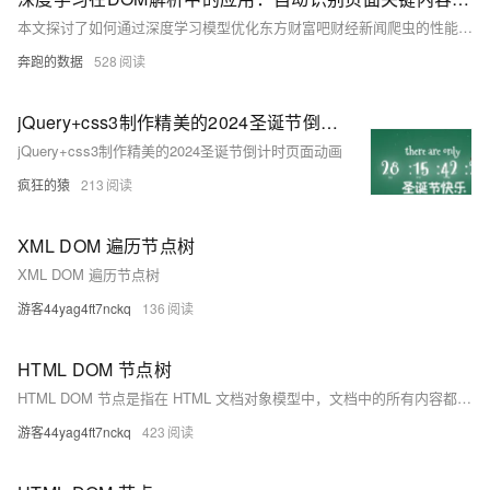
本文探讨了如何通过深度学习模型优化东方财富吧财经新闻爬虫的性能。针对网络请求、DOM解析与模型推理等瓶颈，采用代理复用、批量推理、多线程并发及模型量化等策略，将单页耗时从5秒优化至2秒，提升60%以上。代码示例涵盖代理配置、TFLite模型加载、批量预测及多线程抓取，确保高效稳定运行，为大规模数据采集提供参考。
奔跑的数据
528
jQuery+css3制作精美的2024圣诞节倒计时页面
jQuery+css3制作精美的2024圣诞节倒计时页面动画
疯狂的猿
213
XML DOM 遍历节点树
XML DOM 遍历节点树
游客44yag4ft7nckq
136
HTML DOM 节点树
HTML DOM 节点是指在 HTML 文档对象模型中，文档中的所有内容都被视为节点。整个文档是一个文档节点，每个 HTML 元素是元素节点，元素内的文本是文本节点，属性是属性节点，注释是注释节点。DOM 将文档表示为节点树，节点之间有父子和同胞关系。
游客44yag4ft7nckq
423