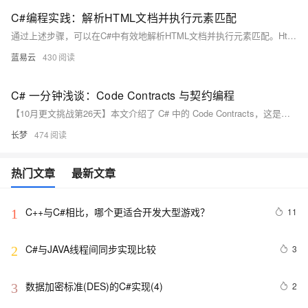
C#编程实践：解析HTML文档并执行元素匹配
通过上述步骤，可以在C#中有效地解析HTML文档并执行元素匹配。HtmlAgilityPack提供了一个强大而灵活的工具集，可以处理各种HTML解析任务。
蓝易云
430
C# 一分钟浅谈：Code Contracts 与契约编程
【10月更文挑战第26天】本文介绍了 C# 中的 Code Contracts，这是一个强大的工具，用于通过契约编程增强代码的健壮性和可维护性。文章从基本概念入手，详细讲解了前置条件、后置条件和对象不变量的使用方法，并通过具体代码示例进行了说明。同时，文章还探讨了常见的问题和易错点，如忘记启用静态检查、过度依赖契约和性能影响，并提供了相应的解决建议。希望读者能通过本文更好地理解和应用 Code Contracts。
长梦
474
热门文章
最新文章
C++与C#相比，哪个更适合开发大型游戏？
11
1
C#与JAVA线程间同步实现比较
3
2
数据加密标准(DES)的C#实现(4)
2
3