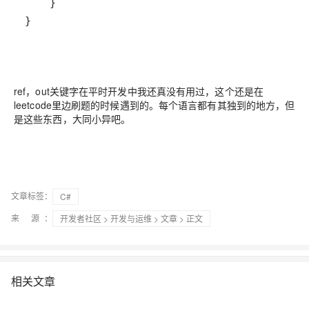
}
ref，out关键字在平时开发中我还真没有用过，这个还是在
leetcode里边刷题的时候遇到的。每个语言都有其独到的地方，但
是这些东西，大同小异吧。
文章标签：
C#
来 源：
开发者社区
>
开发与运维
>
文章
> 正文
相关文章