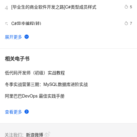
[毕业生的商业软件开发之路]C#类型成员样式
5
4
C#异步编程(转)
7
5
Win8Metro(C#)数字图像处理--2.29图像除法运算
6
6
C#中Abstract和Virtual
5
7
相关电子书
低代码开发师（初级）实战教程
C# Win32控制台线程计时器代码示例
2
8
冬季实战营第三期：MySQL数据库进阶实战
C#窗体访问网址方法
4
9
阿里巴巴DevOps 最佳实践手册
C# 常用操作类之五（统一消息提示类）
3
10
查看更多
关注我们：
新浪微博