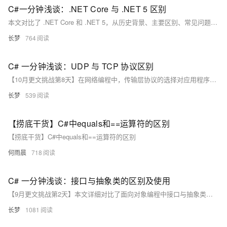
C#一分钟浅谈：.NET Core 与 .NET 5 区别
本文对比了 .NET Core 和 .NET 5，从历史背景、主要区别、常见问题及易错点等方面进行了详细分析。.NET Core 侧重跨平台支持和高性能，而 .NET 5 在此基础上统一了 .NET 生态系统，增加了更多新特性和优化。开发者可根据具体需求选择合适的版本。
长梦
764
C# 一分钟浅谈：UDP 与 TCP 协议区别
【10月更文挑战第8天】在网络编程中，传输层协议的选择对应用程序的性能和可靠性至关重要。本文介绍了 TCP 和 UDP 两种常用协议的基础概念、区别及应用场景，并通过 C# 代码示例详细说明了如何处理常见的问题和易错点。TCP 适用于需要可靠传输和顺序保证的场景，而 UDP 适用于对延迟敏感且可以容忍一定数据丢失的实时应用。
长梦
539
【捞底干货】C#中equals和==运算符的区别
【捞底干货】C#中equals和==运算符的区别
何雨晨
718
C# 一分钟浅谈：接口与抽象类的区别及使用
【9月更文挑战第2天】本文详细对比了面向对象编程中接口与抽象类的概念及区别。接口定义了行为规范，强制实现类提供具体实现；抽象类则既能定义抽象方法也能提供具体实现。文章通过具体示例介绍了如何使用接口和抽象类，并探讨了其实现方式、继承限制及实例化差异。最后总结了选择接口或抽象类应基于具体设计需求。掌握这两者有助于编写高质量的面向对象程序。
长梦
1081