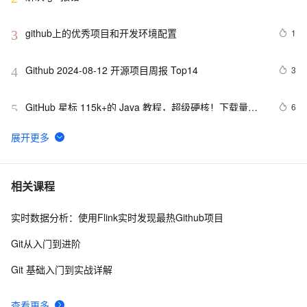
‘https://github.com/.../.git‘: Recv failure Connection 
was rese
github上的优秀项目和开发环境配置
1
3
Github 2024-08-12 开源项目周报 Top14
3
4
GitHub 星标 115k+的 Java 教程，超级硬核！下载量突
6
5
破 1 万次！
微软 GitHub 收购一个付费代码工具，然后免费开放了
4
6
重磅推荐，Github上一批优秀的「低代码」项目 ，点赞
6
7
相关课程
收藏按需取用
实时数据分析：使用Flink实时发现最热Github项目
MaskGCT：登上GitHub趋势榜榜首的TTS开源大模型
12
8
Git从入门到进阶
🔥基于GitHub的Electron自动发布与更新🔥
6
9
Git 基础入门到实战详解
github上的一个开源kvo/kvb实现（ios),供参考
539
10
查看更多