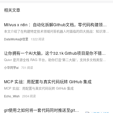
相关文章
Milvus x n8n ：自动化拆解Github文档，零代码构建领域知识智能问答
本文介绍了在构建特定技术领域问答机器人时面临的四大挑战：知识滞后性、信息幻觉、领域术语理解不足和知识库维护成本高。通过结合Milvus向量数据库和n8n低代码平台，提出了一种高效的解决方案。该方案利用Milvus的高性能向量检索和n8n的工作流编排能力，构建了一个可自动更新、精准回答技术问题的智能问答系统，并介绍了部署过程中的可观测性和安全性实现方法。
DataWorks@佳里
1322
让你拥有一个AI大脑，这个32.1k Github项目是你不错的选择，支持PDF、Markdown、代码、视频成为你的知识内容
Quivr 是开源全栈 RAG 平台，助你打造“第二大脑”，支持多文档类型与多种 LLM，实现智能搜索与聊天。具备语义检索、本地部署、隐私保护等功能，适用于个人知识管理与企业知识库，界面简洁易用，是高效智能问答的理想选择。
小华同学ai
701
MCP 实战：用配置与真实代码玩转 GitHub 集成
MCP 实战：用配置与真实代码玩转 GitHub 集成
Echo_Wish
2934
git使用之如何将一套代码同时推送至github|gitee|gitcode|gitlab等多个仓库-含添加ssh-优雅草央千澈完美解决-提供整体提交代码