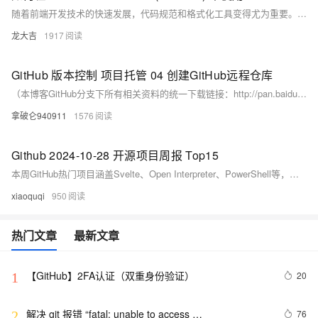
随着前端开发技术的快速发展，代码规范和格式化工具变得尤为重要。本文介绍如何在 Visual Studio Code (VSCode) 中使用 ESLint 和 Prettier 检查代码规范并自动格式化 Vue.js 代码。通过安装和配置这些工具，可以确保代码风格一致，提高代码质量和可读性。
龙大吉
1917
GitHub 版本控制 项目托管 04 创建GitHub远程仓库
（本博客GitHub分支下所有相关资料的统一下载链接：http://pan.baidu.com/s/1bo5RrtX） （PS：任何问题欢迎在下方评论区留言，12小时内回复~） 上接《GitHub 版本控制 项目托管 03 建立本地与远程的SSH连接》。
拿破仑940911
1576
Github 2024-10-28 开源项目周报 Top15
本周GitHub热门项目涵盖Svelte、Open Interpreter、PowerShell等，涉及Web开发、AI助手、自动化工具等领域，Python、JavaScript为主流语言，展现开源技术活跃生态。（239字）
xiaoquqi
950
热门文章
最新文章
【GitHub】2FA认证（双重身份验证）
20
1
解决 git 报错 “fatal: unable to access 
76
2