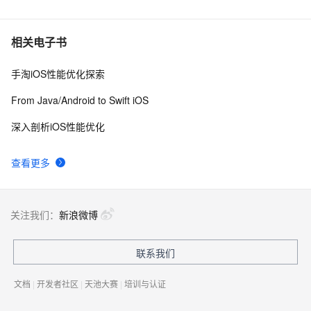
6
【转】适配iOS9系统
674
7
相关电子书
手淘iOS性能优化探索
从Unity开发到移动平台制胜攻略：全面解析iOS与
8
8
Android应用发布流程，助你轻松掌握跨平台发布技巧，
From Java/Android to Swift iOS
打造爆款手游不是梦——性能优化、广告集成与内购设置
ios证书申请最简单的教程
16
9
全包含
深入剖析iOS性能优化
iOS - Swift NSSize      尺寸
604
10
查看更多
关注我们：
新浪微博
联系我们
文档
|
开发者社区
|
天池大赛
|
培训与认证