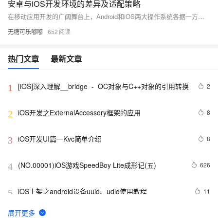
安卓与iOS开发环境的差异及适配策略
在移动应用开发的广阔舞台上，Android和iOS两大操作系统各据一方，各自拥有独特的开发环境和工具集。本文旨在深入探讨这两个平台在开发环境上的关键差异，并提供有效的适配策略，帮助开发者优化跨平台开发流程。通过比较Android的Java/Kotlin和iOS的Swift/Objective-C语言特性、IDE的选择、以及API和系统服务的访问方式，本文揭示了两个操作系统在开发实践中的主要分歧点，并提出了一套实用的适配方法，以期为移动开发者提供指导和启示。
无糖可乐嘟嘟
652
热门文章
最新文章
[iOS]深入理解__bridge  -  OC对象与C++对象的引用转换
2
1
iOS开发之ExternalAccessory框架的应用
8
2
iOS开发UI篇—Kvc简单介绍
8
3
(NO.00001)iOS游戏SpeedBoy Lite成形记(五)
626
4
iOS上架之android设备uuid、udid使用教程
11
5
环信 3.0 iOS 客户端的集成
6