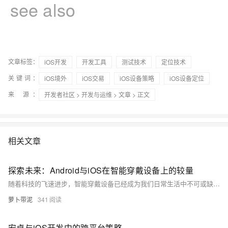
see also
文章标签：
iOS开发
开发工具
测试技术
定位技术
关键词：
iOS境外
iOS交易
iOS设备策略
iOS设备定位
来 源：
开发者社区
>
开发与运维
>
文章
> 正文
相关文章
探索未来：Android与iOS在智能穿戴设备上的较量
随着科技的飞速进步，智能穿戴设备已经成为我们日常生活中不可或缺的一部分。本文将深入探讨两大操作系统——Android和iOS——在智能穿戴领域的竞争与发展，分析它们各自的优势与挑战，并预测未来的发展趋势。通过比较两者在设计哲学、生态系统、用户体验及创新技术的应用等方面的差异，揭示这场较量对消费者选择和市场格局的影响。 【7月更文挑战第31天】
萝卜带泥
341
安卓与iOS开发中的跨平台策略