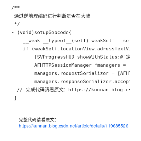
 }
完整代码请看原文：
https://kunnan.blog.csdn.net/article/details/119685526