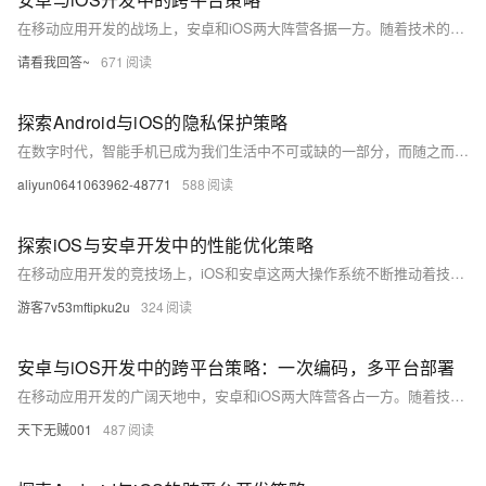
在移动应用开发的战场上，安卓和iOS两大阵营各据一方。随着技术的演进，跨平台开发框架成为开发者的新宠，旨在实现一次编码、多平台部署的梦想。本文将探讨跨平台开发的优势与挑战，并分享实用的开发技巧，帮助开发者在安卓和iOS的世界中游刃有余。
请看我回答~
671
探索Android与iOS的隐私保护策略
在数字时代，智能手机已成为我们生活中不可或缺的一部分，而随之而来的则是对个人隐私和数据安全的日益关注。本文将深入探讨Android与iOS两大操作系统在隐私保护方面的策略和实践，分析它们如何应对日益严峻的隐私挑战，以及用户应如何保护自己的数据安全。通过对比分析，我们将揭示两大系统在隐私保护方面的优势和不足，为用户提供有价值的见解和建议。
aliyun0641063962-48771
588
探索iOS与安卓开发中的性能优化策略
在移动应用开发的竞技场上，iOS和安卓这两大操作系统不断推动着技术的边界。性能优化，作为提升用户体验的关键因素，已成为开发者们关注的焦点。本文将深入探讨两大平台上的性能优化实践，揭示如何通过工具、技术和策略来提升应用的响应速度和流畅度，同时考虑到电池寿命和内存管理等关键指标。
游客7v53mftipku2u
324
安卓与iOS开发中的跨平台策略：一次编码，多平台部署
在移动应用开发的广阔天地中，安卓和iOS两大阵营各占一方。随着技术的发展，跨平台开发框架应运而生，它们承诺着“一次编码，到处运行”的便捷。本文将深入探讨跨平台开发的现状、挑战以及未来趋势，同时通过代码示例揭示跨平台工具的实际运用。
天下无贼001
487