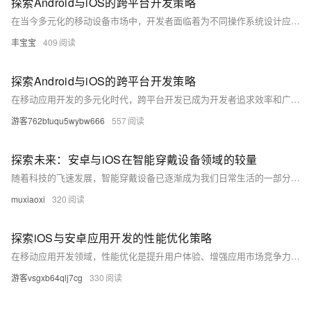
探索Android与iOS的跨平台开发策略
在当今多元化的移动设备市场中，开发者面临着为不同操作系统设计应用的挑战。本文深入探讨了Android和iOS两大主流平台的跨平台开发策略。我们将分析使用Flutter、React Native等框架进行跨平台开发的优劣，并讨论如何克服各平台间的差异性，以实现高效、一致的用户体验。此外，文章还将提供一些实用的技巧和最佳实践，帮助开发者优化跨平台应用的性能和兼容性。
丰宝宝
409
探索Android与iOS的跨平台开发策略
在移动应用开发的多元化时代，跨平台开发已成为开发者追求效率和广泛覆盖的重要手段。本文深入探讨了Android与iOS两大主流平台下的跨平台开发策略，分析了各自的优势与挑战，并通过实际案例展示了如何有效实施跨平台解决方案，以期为开发者提供有价值的参考和启示。
游客762btuqu5wybw666
557
探索未来：安卓与iOS在智能穿戴设备领域的较量
随着科技的飞速发展，智能穿戴设备已逐渐成为我们日常生活的一部分。从健康监测到通讯交流，它们正以惊人的速度改变着我们的生活方式。本文将深入探讨安卓和iOS这两大操作系统在智能穿戴领域的现状、竞争以及未来发展趋势，揭示它们如何通过创新技术满足用户需求，并预测未来可能的发展方向。
muxiaoxi
320
探索iOS与安卓应用开发的性能优化策略
在移动应用开发领域，性能优化是提升用户体验、增强应用市场竞争力的关键因素。本文深入探讨了iOS和安卓平台下，开发者如何通过具体技术和方法有效优化应用性能。文章首先概述了性能优化的重要性，随后详细分析了iOS和安卓开发中的优化策略，包括代码优化、资源管理和异步处理等技术手段。最后，通过案例分析，展示了这些优化措施在实际开发中的应用效果，旨在为开发者提供实用的性能提升建议。
游客vsgxb64qlj7cg
330