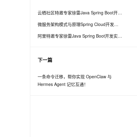
从文本、图片、视频中提取结构化的属性信息
构建支持视频理解的 AI 音视频实时通话应用
云栖社区特邀专家徐雷Java Spring Boot开发实战系列课程（第20讲）：经典面试题与阿里等名企内部招聘求职面试技巧
t.diy 一步搞定创意建站
构建大模型应用的安全防护体系
微服务架构模式与原理Spring Cloud开发实战
通过自然语言交互简化开发流程,全栈开发支持
通过阿里云安全产品对 AI 应用进行安全防护
阿里特邀专家徐雷Java Spring Boot开发实战系列课程（第18讲）：制作Java Docker镜像与推送到DockerHub和阿里云Docker仓库
下一篇
一条命令迁移，帮你实现 OpenClaw 与
Hermes Agent 记忆互通！