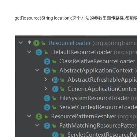
getResource(String location);这个方法的参数里面传路径