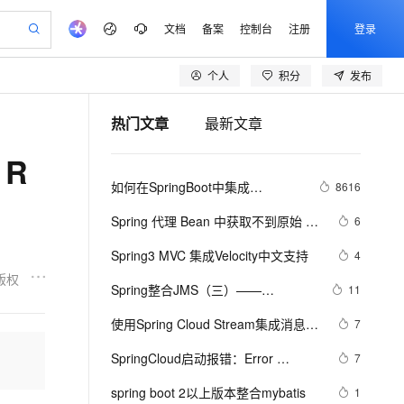
文档
备案
控制台
注册
登录
个人
积分
发布
验
作计划
器
AI 活动
专业服务
服务伙伴合作计划
开发者社区
加入我们
产品动态
服务平台百炼
阿里云 OPC 创新助力计划
热门文章
最新文章
一站式生成采购清单，支持单品或批量购买
io：打造专属 AI 语音助手
S产品伙伴计划（繁花）
峰会
CS
造的大模型服务与应用开发平台
一句话生成原生可编辑精美 PPT 文稿
AI 生产力先锋
Al MaaS 服务伙伴赋能合作
域名
博文
Careers
至高可申请百万元
Qwen3.8-Max 模型上线
、R
开启高性价比 AI 编程新体验
弹性可伸缩的云计算服务
Qwen-Audio-3.0-Realtime 端到端实时语音角色扮演
输入一句话想法, 轻松生成专业的 PPT
先锋实践拓展 AI 生产力的边界
Token 补贴，五大权
计划
海大会
伙伴信用分合作计划
商标
问答
社会招聘
如何在SpringBoot中集成
8616
益加速 OPC 成功
eek-V4-Pro
SS
一键部署幻兽帕鲁游戏服务器
飞天发布时刻
HOT
Open Search 向量检索版支
划
备案
电子书
校园招聘
JWT(JSON Web Token)鉴权
pSeek-V4-Pro
视频创作，一键激活电商全链路生产力
稳定、安全、高性价比、高性能的云存储服务
一键购买专属联机服务器，轻松开启游戏
所见，即是所愿
持视频检索 Pipeline 功能
更多支持
Spring 代理 Bean 中获取不到原始 
6
划
公司注册
镜像站
视频生成
语音识别与合成
Bean 对象注解的解决方法
专属 QwenPaw
漫剧工坊：一站式动画创作平台
AI 实训营
HOT
应用身份服务 (IDaaS)
Spring3 MVC 集成Velocity中文支持
4
合作伙伴培训与认证
划
上云迁移
站生成，高效打造优质广告素材
全接入的云上超级电脑
从聊天伙伴进化为能主动干活的本地数字员工
快速生产连贯的高质量长漫剧
从基础到进阶，Agent 创客手把手教你
OpenClaw 管理能力上线
版权
lScope
我要反馈
e-1.1-T2V
Qwen3-TTS-Flash
Spring整合JMS（三）——
11
查询合作伙伴
n Alibaba Cloud ISV 合作
代维服务
建企业门户网站
10 分钟搭建微信、支付宝小程序
MaxCompute MaxFrame 提
MessageConverter介绍
畅细腻的高质量视频
离线语音合成大模型，多语言方言自适应，低延迟高稳定
创新加速
使用Spring Cloud Stream集成消息中
ope
登录合作伙伴管理后台
7
我要建议
站，无忧落地极速上线
以可视化方式快速构建移动和 PC 门户网站
国内短信简单易用，安全可靠，秒级触达，全球覆盖200+国家和地区。
高效部署网站，快速应用到小程序
供自动弹性内存功能
间件
安全
SpringCloud启动报错：Error 
我要投诉
e-1.1-I2V
Cosyvoice-V3-Flash
7
PolarDB
上云场景组合购
Milvus 弹性伸缩功能新增节
伴
creating bean with name 
漫剧创作，剧本、分镜、视频高效生成
100%兼容MySQL、PostgreSQL，兼容Oracle，支持集中和分布式
覆盖90%+业务场景，专享组合折扣价
点支持范围
畅自然，细节丰富
高表现力语音合成大模型，语音克隆听感自然
VPN
spring boot 2以上版本整合mybatis
1
configurationPropertiesBeans