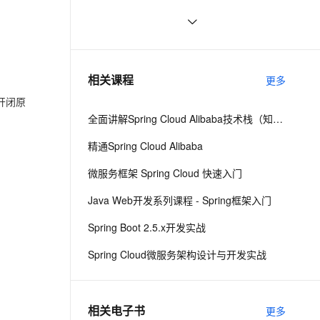
ernetes 版 ACK
云聚AI 严选权益
AI 原生数据库服务发布
SSL 证书
Spring事务传播行为
7
2V
Fun-ASR
，一键激活高效办公新体验
理容器应用的 K8s 服务
精选AI产品，从模型到应用全链提效
Agent 数据网关
文戏情感细腻自然，动作戏激烈拳拳到肉，实现更强表演能力
支持中英文自由切换，具备更强的噪声鲁棒性
堡垒机
Spring(十一)之AOP
657
AI 用量加速计划
云原生数据库 PolarDB
防火墙
、识别商机，让客服更高效、服务更出色。
spring-boot - demo
新老同享，达量后返
Agentic Database 发布
499
相关课程
更多
主机安全
应用
是开闭原
全面讲解Spring Cloud Alibaba技术栈（知识精讲+项目实战）第三阶段
千问办公
NEW
AI 应用及服务市场
的智能体编程平台
一站式AI生产力平台
精通Spring Cloud Alibaba
AI 应用
伶鹊
微服务框架 Spring Cloud 快速入门
企业级人与Agent协作平台，接入和调度多个数字员工
智能客服平台，对话机器人、对话分析、智能外呼
大模型
Java Web开发系列课程 - Spring框架入门
大模型服务平台百炼 - 全妙
自然语言处理
Spring Boot 2.5.x开发实战
应用创作平台
多模态内容创作工具，已接入 DeepSeek
数据标注
Spring Cloud微服务架构设计与开发实战
机器学习
相关电子书
更多
息提取
与 AI 智能体进行实时音视频通话