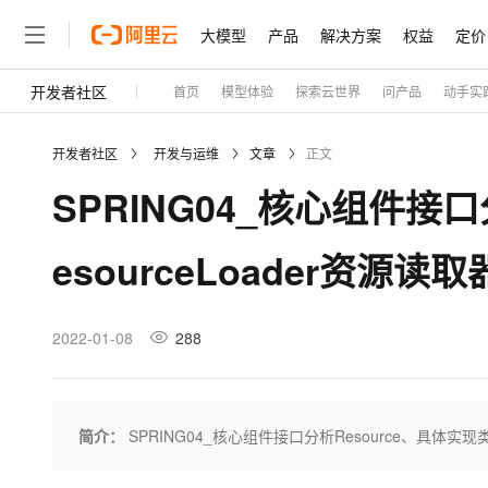
大模型
产品
解决方案
权益
定价
开发者社区
首页
模型体验
探索云世界
问产品
动手实
大模型
产品
解决方案
权益
定价
云市场
伙伴
服务
了解阿里云
精选产品
精选解决方案
普惠上云
产品定价
精选商城
成为销售伙伴
售前咨询
为什么选择阿里云
千问AI平台
开发者社区
开发与运维
文章
正文
了解云产品的定价详情
大模型服务平台百炼
千问办公，解锁你的工作
普惠上云 官方力荐
分销伙伴
在线服务
网站建设
什么是云计算
大
SPRING04_核心组件接口
大模型服务与应用平台
企业级Agent产品，直接
云服务器38元/年起，超
咨询伙伴
多端小程序
技术领先
云上成本管理
售后服务
轻量应用服务器
Agency Agents：拥
官方推荐返现计划
大模型
精选产品
精选解决方案
Salesforce 国际版订阅
稳定可靠
esourceLoader资源
管理和优化成本
推荐新用户得奖励，单订单
销售伙伴合作计划
自助服务
友盟天域
安全合规
人工智能与机器学习
AI
文本生成
云数据库 RDS
HappyHorse 打造一
云工开物
无影生态合作计划
在线服务
观测云
分析师报告
高校专属算力普惠，学生认
计算
互联网应用开发
2022-01-08
288
Qwen3.8-Max
HOT
Salesforce On Alibaba C
工单服务
Tuya 物联网平台阿里云
研究报告与白皮书
人工智能平台 PAI
快速拥有专属 OpenClaw
大模
Consulting Partner 合
大数据
容器
智能体时代全能旗舰模型
免费试用
短信专区
一站式AI开发、训练和推
蓝凌 OA
AI 大模型销售与服务生
现代化应用
存储
天池大赛
Qwen3.7-Plus
简介：
SPRING04_核心组件接口分析Resource、具体实现
云解析DNS
解决方案免费试用 新老
电子合同
最高领取价值200元试用
能看、能想、能动手的多模
安全
网络与CDN
AI 算法大赛
畅捷通