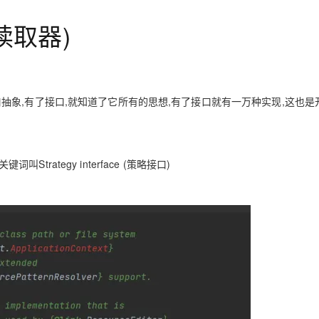
服务生态伙伴
云工开物
企业应用
Works
Night Plan 支持 Qwen 3.8-Max
云原生大数据计算服务 MaxCompute
AI 办公
容器服务 Kub
NEW
GLM-5.2
Wan2.7-T
Red Hat
源读取器)
30+ 款产品免费体验
Data Agent 驱动的一站式 Data+AI 开发治理平台
夜间 5 折，Qwen/Meoo/TokenPlan 客户专享
面向分析的企业级SaaS模式云数据仓库
AI智能应用
提供一站式管
科研合作
视觉 Coding、空间感知、多模态思考等全面升级
1M上下文，专为长程任务能力而生
ERP
堂（旗舰版）
SUSE
智能客服
CRM
防护产品
2个月
自动承接线索
建站小程序
OA 办公系统
AI 应用构建
大模型原生
好了接口抽象,有了接口,就知道了它所有的思想,有了接口就有一万种实现,这也
力提升
财税管理
模板建站
Qoder
大模型服务平台百炼-应用模版
HOT
NEW
面向真实软件
个人版上线、团队版降价；千问3.8-Max首发发尝鲜
丰富多元化的应用模版和解决方案
400电话
定制建站
Strategy interface (策略接口)
万有无界
大模型服务平台百炼-智能体
方案
广告营销
模板小程序
的模型效果
灵活可视化地构建企业级 Agent
定制小程序
秒悟
人工智能平台 PAI
APP 开发
云端极速 AI 
新一代 AI 视频生成模型，深度适配广告营销等场景
AI Native 的算法工程平台，一站式完成建模、训练、推理服务部署
建站系统
AI 应用
10分钟微调：让0.6B模型媲美235B模
多模态数据信