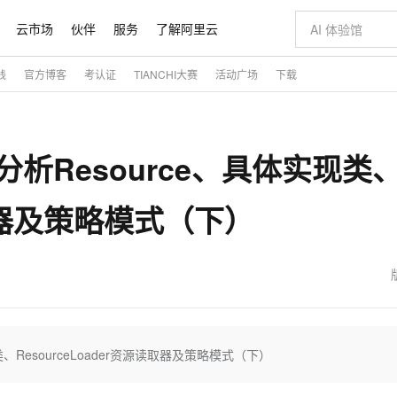
云市场
伙伴
服务
了解阿里云
践
官方博客
考认证
TIANCHI大赛
活动广场
下载
AI 特惠
数据与 API
成为产品伙伴
企业增值服务
最佳实践
价格计算器
AI 场景体
基础软件
产品伙伴合
阿里云认证
市场活动
配置报价
大模型
自助选配和估算价格
新方式
睿译宝，AI翻译排版一步到位
智启 AI 普惠权益
产品生态集成认证中心
企业支持计划
云上春晚
域名与网站
千问官方 MaaS 平台，为开发者和 Agent 而生，新用户赠送 1 亿 + tokens 额度
Qwen Aud
AI Coding
阿里云Maa
2026 阿里云
云服务器 E
为企业打
数据集
Windows
大模型认证
模型
NEW
NEW
分析Resource、具体实现类
交付可用成果
值低价云产品抢先购
上传文档即自动完成翻译和格式还原
至高享 1亿+免费 tokens，加速 Al 应用落地
提供智能易用的域名与建站服务
智能编程，一键
安全可靠、
产品生态伙伴
专家技术服务
云上奥运之旅
弹性计算合作
阿里云中企出
手机三要素
宝塔 Linux
全部认证
价格优势
有专属领域专家
GLM-5.2：长任务时代开源旗舰模型
阿里云 OPC 创新助力计划
千问大模型
即刻拥有 DeepS
AI 电商营销
对象存储 O
大模型
产品生态伙伴工作台
企业增值服务台
云栖战略参考
云存储合作计
云栖大会
身份实名认证
CentOS
训练营
读取器及策略模式（下）
推动算力普惠，释放技术红利
最高返9万
多领域专家智能体,一键组建 AI 虚拟交付团队
快速构建应用程序和网站，即刻迈出上云第一步
至高百万元 Token 补贴，加速一人公司成长
多元化、高性能、安全可靠的大模型服务
真正可用的 1M 上下文,一次完成代码全链路开发
轻松解锁专属 Dee
从图文生成到
云上的中国
数据库合作计
活动全景
短信
Docker
图片和
站式影视创作平台
Hermes Agent，打造自进化智能体
Token Plan 模型订阅计划
数字证书管理服务（原SSL证书）
5 分钟轻松部署
AI 广告创作
无影云电脑
企业成长
NEW
信息公告
看见新力量
云网络合作计
OCR 文字识别
JAVA
证享300元代金券
可视化编排打通从文字构思到成片全链路闭环
全托管，含MySQL、PostgreSQL、SQL Server、MariaDB多引擎
自主进化，持久记忆，越用越聪明
Qwen3.8-Max 首发尝鲜，限时加量 10 倍，夜间低至2折
实现全站HTTPS，呈现可信的WEB访问
图文、视频一
随时随地安
魔搭 Mode
Kimi-K3
HappyHors
NEW
loud
服务实践
官网公告
金融模力时刻
Salesforce O
版
发票查验
全能环境
Claude Code + GStack 打造工程团队
千问办公，限时限量积分加倍
Qoder
低代码高效构
AI 建站
短信服务
型
NEW
作计划
Kimi 最新旗舰模型，长程编程与推理利器
让文字生成流
计划
创新中心
魔搭 ModelSc
健康状态
理服务
让AI从“聊天伙伴”进化为能干活的“数字员工”
安装技能 GStack，拥有专属 AI 工程团队
你的AI工作搭子，覆盖日常办公高频场景
面向真实软件的智能体编程平台
0 代码专业建
客户案例
天气预报查询
操作系统
态合作计划
Deepseek-v4-pro
HappyHors
类、ResourceLoader资源读取器及策略模式（下）
同享
万小智 AI 建站低至 15元/月
Qoder CN
AI 短剧/漫剧
云原生数据库 
快递物流查询
WordPress
成为服务伙
高校合作
点，立即开启云上创新
覆盖公网/内网、递归/权威、移动APP等全场景解析服务
送.CN域名，送备案服务码
基于千问大模型等，支持代码智能生成、研发智能问答
AI助力短剧
态智能体模型
旗舰 MoE 大模型，百万上下文与顶尖推理能力
图生视频，流
Ubuntu