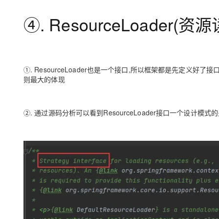
大数据开发治理平台 Data
AI 产品 免费试用
网络
安全
云开发大赛
Qwen3-VL-Plus
Tableau 订阅
④. ResourceLoader(资
1亿+ 大模型 tokens 和 
可观测
入门学习赛
中间件
AI空中课堂在线直播课
云防火墙
140+云产品 免费试用
上云与迁云
云原生的云上边界网络安全
产品新客免费试用，最长1
数据库
生态解决方案
大模型服务
企业出海
大模型ACA认证体验
①. ResourceLoader也是一个接口,所以框架都是先定义
大数据计算
则最大的体现
助力企业全员 AI 认知与能
行业生态解决方案
千问AI平台-Token Plan
政企业务
媒体服务
开发者生态解决方案
企业服务与云通信
②. 通过源码分析可以看到ResourceLoader接口一个设计模式的关键词叫
千问AI平台-模型体验
AI 开发和 AI 应用解决
在线体验全尺寸、多种模态
域名与网站
Happy 系列大模型
终端用户计算
Serverless
开发工具
大模型解决方案
迁移与运维管理
快速部署 Dify，高效搭建 