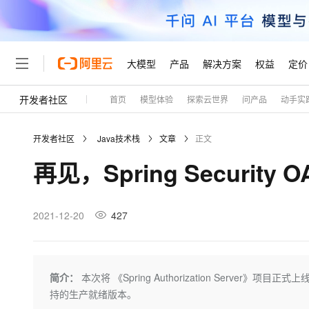
大模型
产品
解决方案
权益
定价
开发者社区
首页
模型体验
探索云世界
问产品
动手实
大模型
产品
解决方案
权益
定价
云市场
伙伴
服务
了解阿里云
精选产品
精选解决方案
普惠上云
产品定价
精选商城
成为销售伙伴
售前咨询
为什么选择阿里云
千问AI平台
开发者社区
Java技术栈
文章
正文
了解云产品的定价详情
大模型服务平台百炼
千问办公，解锁你的工作
普惠上云 官方力荐
分销伙伴
在线服务
网站建设
什么是云计算
大
再见，Spring Security 
大模型服务与应用平台
企业级Agent产品，直接
云服务器38元/年起，超
咨询伙伴
多端小程序
技术领先
云上成本管理
售后服务
轻量应用服务器
Agency Agents：拥
官方推荐返现计划
大模型
精选产品
精选解决方案
Salesforce 国际版订阅
稳定可靠
管理和优化成本
推荐新用户得奖励，单订单
销售伙伴合作计划
2021-12-20
427
自助服务
友盟天域
安全合规
人工智能与机器学习
AI
文本生成
云数据库 RDS
HappyHorse 打造一
云工开物
无影生态合作计划
在线服务
观测云
分析师报告
高校专属算力普惠，学生认
计算
互联网应用开发
Qwen3.8-Max
HOT
Salesforce On Alibaba C
工单服务
Tuya 物联网平台阿里云
研究报告与白皮书
人工智能平台 PAI
快速拥有专属 OpenClaw
简介：
本次将 《Spring Authorization Serve
大模
Consulting Partner 合
大数据
容器
智能体时代全能旗舰模型
免费试用
短信专区
一站式AI开发、训练和推
持的生产就绪版本。
蓝凌 OA
AI 大模型销售与服务生
现代化应用