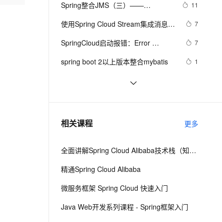
安全
我要投诉
e-1.1-I2V
Cosyvoice-V3-Flash
Spring整合JMS（三）——
11
PolarDB
上云场景组合购
Milvus 弹性伸缩功能新增节
伴
MessageConverter介绍
漫剧创作，剧本、分镜、视频高效生成
100%兼容MySQL、PostgreSQL，兼容Oracle，支持集中和分布式
覆盖90%+业务场景，专享组合折扣价
点支持范围
畅自然，细节丰富
高表现力语音合成大模型，语音克隆听感自然
VPN
使用Spring Cloud Stream集成消息中
7
间件
ernetes 版 ACK
云聚AI 严选权益
AI 原生数据库服务发布
SSL 证书
SpringCloud启动报错：Error 
2V
Fun-ASR
7
，一键激活高效办公新体验
理容器应用的 K8s 服务
精选AI产品，从模型到应用全链提效
Agent 数据网关
creating bean with name 
文戏情感细腻自然，动作戏激烈拳拳到肉，实现更强表演能力
支持中英文自由切换，具备更强的噪声鲁棒性
堡垒机
spring boot 2以上版本整合mybatis
1
configurationPropertiesBeans
AI 用量加速计划
云原生数据库 PolarDB
防火墙
、识别商机，让客服更高效、服务更出色。
新老同享，达量后返
Agentic Database 发布
Spring事务传播行为
7
主机安全
应用
Spring(十一)之AOP
657
千问办公
NEW
spring-boot - demo
499
AI 应用及服务市场
相关课程
更多
的智能体编程平台
一站式AI生产力平台
AI 应用
伶鹊
全面讲解Spring Cloud Alibaba技术栈（知识精讲+项目实战）第一阶段
企业级人与Agent协作平台，接入和调度多个数字员工
智能客服平台，对话机器人、对话分析、智能外呼
大模型
精通Spring Cloud Alibaba
大模型服务平台百炼 - 全妙
自然语言处理
微服务框架 Spring Cloud 快速入门
应用创作平台
多模态内容创作工具，已接入 DeepSeek
数据标注
Java Web开发系列课程 - Spring框架入门
机器学习