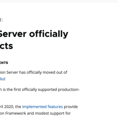
Deepseek-v4-pro
HappyHors
同享
万小智 AI 建站低至 15元/月
Qoder CN
AI 短剧/漫剧
云原生数据库 
快递物流查询
WordPress
成为服务伙
高校合作
点，立即开启云上创新
覆盖公网/内网、递归/权威、移动APP等全场景解析服务
送.CN域名，送备案服务码
基于千问大模型等，支持代码智能生成、研发智能问答
AI助力短剧
态智能体模型
旗舰 MoE 大模型，百万上下文与顶尖推理能力
图生视频，流
Ubuntu
服务生态伙伴
云工开物
企业应用
项目：
Works
Night Plan 支持 Qwen 3.8-Max
云原生大数据计算服务 MaxCompute
AI 办公
容器服务 Kub
NEW
GLM-5.2
Wan2.7-T
Red Hat
30+ 款产品免费体验
Data Agent 驱动的一站式 Data+AI 开发治理平台
夜间 5 折，Qwen/Meoo/TokenPlan 客户专享
面向分析的企业级SaaS模式云数据仓库
AI智能应用
提供一站式管
科研合作
视觉 Coding、空间感知、多模态思考等全面升级
1M上下文，专为长程任务能力而生
ERP
堂（旗舰版）
SUSE
智能客服
CRM
防护产品
2个月
自动承接线索
建站小程序
OA 办公系统
AI 应用构建
大模型原生
力提升
财税管理
模板建站
Qoder
大模型服务平台百炼-应用模版
HOT
NEW
面向真实软件
个人版上线、团队版降价；千问3.8-Max首发发尝鲜
丰富多元化的应用模版和解决方案
400电话
定制建站
万有无界
大模型服务平台百炼-智能体
方案
广告营销
模板小程序
的模型效果
灵活可视化地构建企业级 Agent
定制小程序
秒悟
人工智能平台 PAI
APP 开发
云端极速 AI 
新一代 AI 视频生成模型，深度适配广告营销等场景
AI Native 的算法工程平台，一站式完成建模、训练、推理服务部署
建站系统