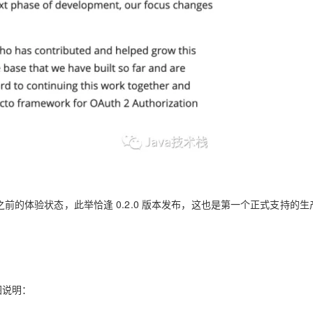
AI 应用
10分钟微调：让0.6B模型媲美235B模
多模态数据信
型
依托云原生高可用架构,实现Dify私有化部署
用1%尺寸在特定领域达到大模型90%以上效果
一个 AI 助手
超强辅助，Bol
即刻拥有 DeepSeek-R1 满血版
在企业官网、通讯软件中为客户提供 AI 客服
多种方案随心选，轻松解锁专属 DeepSeek
上线，去掉了之前的体验状态，此举恰逢 0.2.0 版本发布，这也是第一个正式支持的
更新图说明：