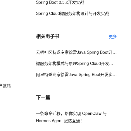
Spring Boot 2.5.x开发实战
Spring Cloud微服务架构设计与开发实战
息提取
与 AI 智能体进行实时音视频通话
从文本、图片、视频中提取结构化的属性信息
构建支持视频理解的 AI 音视频实时通话应用
t.diy 一步搞定创意建站
构建大模型应用的安全防护体系
相关电子书
更多
通过自然语言交互简化开发流程,全栈开发支持
通过阿里云安全产品对 AI 应用进行安全防护
云栖社区特邀专家徐雷Java Spring Boot开发实战系列课程（第20讲）：经典面试题与阿里等名企内部招聘求职面试技巧
微服务架构模式与原理Spring Cloud开发实战
阿里特邀专家徐雷Java Spring Boot开发实战系列课程（第18讲）：制作Java Docker镜像与推送到DockerHub和阿里云Docker仓库
生产就绪
下一篇
一条命令迁移，帮你实现 OpenClaw 与
Hermes Agent 记忆互通！