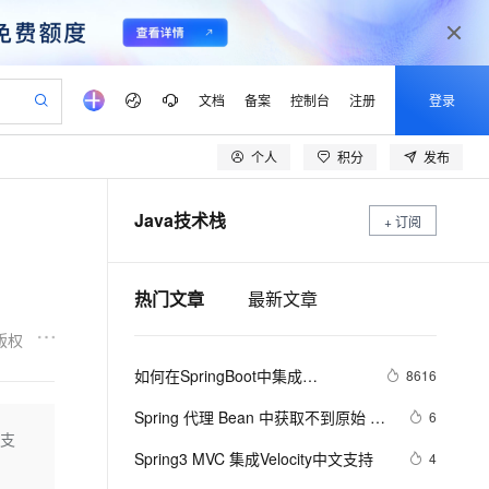
文档
备案
控制台
注册
登录
个人
积分
发布
验
作计划
器
AI 活动
专业服务
服务伙伴合作计划
开发者社区
加入我们
产品动态
服务平台百炼
阿里云 OPC 创新助力计划
Java技术栈
一站式生成采购清单，支持单品或批量购买
+ 订阅
S产品伙伴计划（繁花）
峰会
CS
造的大模型服务与应用开发平台
Qwen Audio：打造专属 AI 语音助手
一句话生成原生可编辑精美 PPT 文稿
AI 生产力先锋
Al MaaS 服务伙伴赋能合作
域名
博文
Careers
NEW
至高可申请百万元
Qwen3.8-Max 模型上线
开启高性价比 AI 编程新体验
弹性可伸缩的云计算服务
Qwen-Audio-3.0-Realtime 端到端实时语音角色扮演
输入一句话想法, 轻松生成专业的 PPT
先锋实践拓展 AI 生产力的边界
Token 补贴，五大权
计划
海大会
伙伴信用分合作计划
商标
问答
社会招聘
热门文章
最新文章
益加速 OPC 成功
eek-V4-Pro
SS
一键部署幻兽帕鲁游戏服务器
飞天发布时刻
HOT
Open Search 向量检索版支
划
备案
电子书
校园招聘
pSeek-V4-Pro
视频创作，一键激活电商全链路生产力
稳定、安全、高性价比、高性能的云存储服务
一键购买专属联机服务器，轻松开启游戏
所见，即是所愿
持视频检索 Pipeline 功能
更多支持
版权
划
公司注册
镜像站
视频生成
语音识别与合成
专属 QwenPaw
漫剧工坊：一站式动画创作平台
AI 实训营
HOT
应用身份服务 (IDaaS)
如何在SpringBoot中集成
8616
合作伙伴培训与认证
划
上云迁移
站生成，高效打造优质广告素材
全接入的云上超级电脑
从聊天伙伴进化为能主动干活的本地数字员工
快速生产连贯的高质量长漫剧
从基础到进阶，Agent 创客手把手教你
OpenClaw 管理能力上线
JWT(JSON Web Token)鉴权
lScope
我要反馈
e-1.1-T2V
Qwen3-TTS-Flash
Spring 代理 Bean 中获取不到原始 
6
查询合作伙伴
n Alibaba Cloud ISV 合作
代维服务
建企业门户网站
10 分钟搭建微信、支付宝小程序
式支
MaxCompute MaxFrame 提
Bean 对象注解的解决方法
畅细腻的高质量视频
离线语音合成大模型，多语言方言自适应，低延迟高稳定
创新加速
ope
Spring3 MVC 集成Velocity中文支持
登录合作伙伴管理后台
我要建议
4
站，无忧落地极速上线
以可视化方式快速构建移动和 PC 门户网站
国内短信简单易用，安全可靠，秒级触达，全球覆盖200+国家和地区。
高效部署网站，快速应用到小程序
供自动弹性内存功能