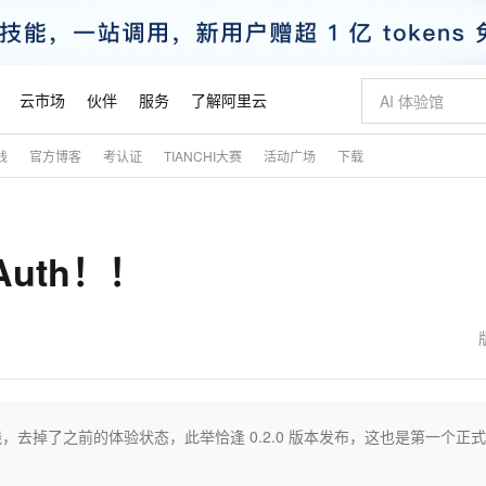
云市场
伙伴
服务
了解阿里云
践
官方博客
考认证
TIANCHI大赛
活动广场
下载
AI 特惠
数据与 API
成为产品伙伴
企业增值服务
最佳实践
价格计算器
AI 场景体
基础软件
产品伙伴合
阿里云认证
市场活动
配置报价
大模型
自助选配和估算价格
新方式
睿译宝，AI翻译排版一步到位
智启 AI 普惠权益
产品生态集成认证中心
企业支持计划
云上春晚
域名与网站
千问官方 MaaS 平台，为开发者和 Agent 而生，新用户赠送 1 亿 + tokens 额度
AI Coding
阿里云Maa
2026 阿里云
云服务器 E
为企业打
数据集
Windows
大模型认证
模型
NEW
OAuth！！
交付可用成果
值低价云产品抢先购
上传文档即自动完成翻译和格式还原
至高享 1亿+免费 tokens，加速 Al 应用落地
提供智能易用的域名与建站服务
智能编程，一键
安全可靠、
产品生态伙伴
专家技术服务
云上奥运之旅
弹性计算合作
阿里云中企出
手机三要素
宝塔 Linux
全部认证
价格优势
有专属领域专家
GLM-5.2：长任务时代开源旗舰模型
阿里云 OPC 创新助力计划
千问大模型
即刻拥有 DeepS
AI 电商营销
对象存储 O
大模型
产品生态伙伴工作台
企业增值服务台
云栖战略参考
云存储合作计
云栖大会
身份实名认证
CentOS
训练营
推动算力普惠，释放技术红利
最高返9万
多领域专家智能体,一键组建 AI 虚拟交付团队
快速构建应用程序和网站，即刻迈出上云第一步
至高百万元 Token 补贴，加速一人公司成长
多元化、高性能、安全可靠的大模型服务
真正可用的 1M 上下文,一次完成代码全链路开发
轻松解锁专属 Dee
从图文生成到
云上的中国
数据库合作计
活动全景
短信
Docker
图片和
站式影视创作平台
Hermes Agent，打造自进化智能体
Token Plan 模型订阅计划
数字证书管理服务（原SSL证书）
5 分钟轻松部署
AI 广告创作
无影云电脑
企业成长
NEW
信息公告
看见新力量
云网络合作计
OCR 文字识别
JAVA
证享300元代金券
可视化编排打通从文字构思到成片全链路闭环
全托管，含MySQL、PostgreSQL、SQL Server、MariaDB多引擎
自主进化，持久记忆，越用越聪明
Qwen3.8-Max 首发尝鲜，限时加量 10 倍，夜间低至2折
实现全站HTTPS，呈现可信的WEB访问
图文、视频一
随时随地安
魔搭 Mode
Kimi-K3
HappyHors
NEW
loud
服务实践
官网公告
金融模力时刻
Salesforce O
版
发票查验
全能环境
Claude Code + GStack 打造工程团队
千问办公，限时限量积分加倍
Qoder
低代码高效构
AI 建站
短信服务
r》项目正式上线，去掉了之前的体验状态，此举恰逢 0.2.0 版本发布，这也是第一个正
型
NEW
作计划
Kimi 最新旗舰模型，长程编程与推理利器
让文字生成流
计划
创新中心
魔搭 ModelSc
健康状态
理服务
让AI从“聊天伙伴”进化为能干活的“数字员工”
安装技能 GStack，拥有专属 AI 工程团队
你的AI工作搭子，覆盖日常办公高频场景
面向真实软件的智能体编程平台
0 代码专业建
客户案例
天气预报查询
操作系统
态合作计划