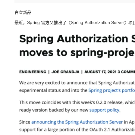
存储
天池大赛
Qwen3.7-Plus
云解析DNS
解决方案免费试用 新老
电子合同
最高领取价值200元试用
能看、能想、能动手的多模
安全
官宣新品
网络与CDN
AI 算法大赛
畅捷通
最近，Spring 官方又推出了《Spring Authorization Server》
大数据开发治理平台 Data
AI 产品 免费试用
网络
安全
云开发大赛
Qwen3-VL-Plus
Tableau 订阅
1亿+ 大模型 tokens 和 
可观测
入门学习赛
中间件
AI空中课堂在线直播课
云防火墙
140+云产品 免费试用
上云与迁云
云原生的云上边界网络安全
产品新客免费试用，最长1
数据库
生态解决方案
大模型服务
企业出海
大模型ACA认证体验
大数据计算
助力企业全员 AI 认知与能
行业生态解决方案
千问AI平台-Token Plan
政企业务
媒体服务
开发者生态解决方案
企业服务与云通信
千问AI平台-模型体验
AI 开发和 AI 应用解决
在线体验全尺寸、多种模态
域名与网站
Happy 系列大模型
终端用户计算
Serverless
开发工具