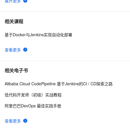
Helm部署和体验jenkins
4
6
Jenkins自动构建 CI/CD流水线学习笔记（从入门到入
6
7
相关课程
土，理论+示例）
基于Docker与Jenkins实现自动化部署
Jenkins Pipeline 流水线方式部署 SpringBoot 项目2
6
8
查看更多
【DevOps】（五）Jenkins构建给企业微信推送消息
3
9
kubernetes下的jenkins如何设置maven
6
10
相关电子书
Alibaba Cloud CodePipeline 基于Jenkins的CI / CD探索之路
低代码开发师（初级）实战教程
阿里巴巴DevOps 最佳实践手册
查看更多