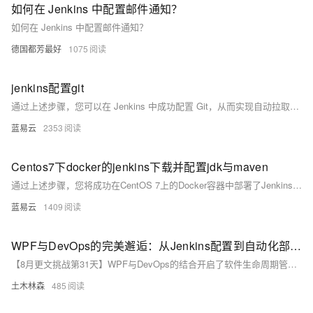
如何在 Jenkins 中配置邮件通知？
如何在 Jenkins 中配置邮件通知？
德国都芳最好
1075
jenkins配置git
通过上述步骤，您可以在 Jenkins 中成功配置 Git，从而实现自动拉取代码并进行构建和部署。这些配置不仅提高了开发效率，还保证了代码的连续集成和交付。确保每一步配置正确，以避免在实际使用中遇到问题。
蓝易云
2353
Centos7下docker的jenkins下载并配置jdk与maven
通过上述步骤，您将成功在CentOS 7上的Docker容器中部署了Jenkins，并配置好了JDK与Maven，为持续集成和自动化构建打下了坚实基础。
蓝易云
1409
WPF与DevOps的完美邂逅：从Jenkins配置到自动化部署，全流程解析持续集成与持续交付的最佳实践
【8月更文挑战第31天】WPF与DevOps的结合开启了软件生命周期管理的新篇章。通过Jenkins等CI/CD工具，实现从代码提交到自动构建、测试及部署的全流程自动化。本文详细介绍了如何配置Jenkins来管理WPF项目的构建任务，确保每次代码提交都能触发自动化流程，提升开发效率和代码质量。这一方法不仅简化了开发流程，还加强了团队协作，是WPF开发者拥抱DevOps文化的理想指南。
土木林森
485