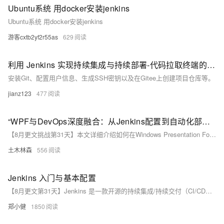
Ubuntu系统 用docker安装jenkins
Ubuntu系统 用docker安装jenkins
游客cxtb2yf2r55as
629
利用 Jenkins 实现持续集成与持续部署-代码拉取终端的配置
安装Git、配置用户信息、生成SSH密钥以及在Gitee上创建项目仓库等。
jianz123
477
“WPF与DevOps深度融合：从Jenkins配置到自动化部署全流程解析，助你实现持续集成与持续交付的无缝衔接”
【8月更文挑战第31天】本文详细介绍如何在Windows Presentation Foundation（WPF）项目中应用DevOps实践，实现自动化部署与持续集成。通过具体代码示例和步骤指导，介绍选择Jenkins作为CI/CD工具，结合Git进行源码管理，配置构建任务、触发器、环境、构建步骤、测试及部署等环节，显著提升开发效率和代码质量。
土木林森
556
Jenkins 入门与基本配置
【8月更文第31天】Jenkins 是一款开源的持续集成/持续交付（CI/CD）工具，广泛应用于自动化软件的构建、测试和部署流程。对于想要提高开发效率和软件质量的团队而言，Jenkins 提供了一个易于使用的解决方案。本文将详细介绍 Jenkins 的安装过程、初始设置以及如何创建第一个构建任务，帮助初学者快速上手 Jenkins。
郑小健
1850