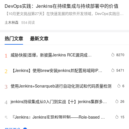
DevOps实践：Jenkins在持续集成与持续部署中的价值
【10月更文挑战第27天】在快速发展的软件开发领域，DevOps实践日益重要。Jenkins作为一款流行的开源自动化服务器，在持续集成（CI）和持续部署（CD）中扮演关键角色。本文通过案例分析，探讨Jenkins在Java项目中的应用，展示其自动化构建、测试和部署的能力，提高开发效率和软件质量。
土木林森
554
热门文章
最新文章
威胁快报|首爆，新披露Jenkins RCE漏洞成
8270
1
ImposterMiner挖矿木马新“跳板”
【Jenkins】使用brew安装jenkins并配置局域网IP访
5471
2
问
使用Jenkins+Sonarqueb进行自动化测试和代码质量检测
6
3
jenkins持续集成从0入门到实战【十】jenkins集群多节
26
4
点
『Jenkins』Jenkins实现权限控制——Role-based 
15
5
Authorization Strategy