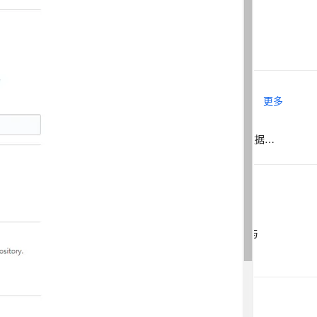
AGit-Flow:新一代高效Git协同模型
息提取
与 AI 智能体进行实时音视频通话
AGit-flow:新一代高效Git协同模型
从文本、图片、视频中提取结构化的属性信息
构建支持视频理解的 AI 音视频实时通话应用
t.diy 一步搞定创意建站
构建大模型应用的安全防护体系
通过自然语言交互简化开发流程,全栈开发支持
通过阿里云安全产品对 AI 应用进行安全防护
相关实验场景
更多
基于Hologres+Flink搭建GitHub实时数据大屏
下一篇
一条命令迁移，帮你实现 OpenClaw 与
Hermes Agent 记忆互通！