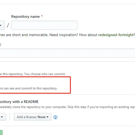
AI 应用
10分钟微调：让0.6B模型媲美235B模
多模态数据信
型
依托云原生高可用架构,实现Dify私有化部署
用1%尺寸在特定领域达到大模型90%以上效果
一个 AI 助手
超强辅助，Bol
即刻拥有 DeepSeek-R1 满血版
在企业官网、通讯软件中为客户提供 AI 客服
多种方案随心选，轻松解锁专属 DeepSeek