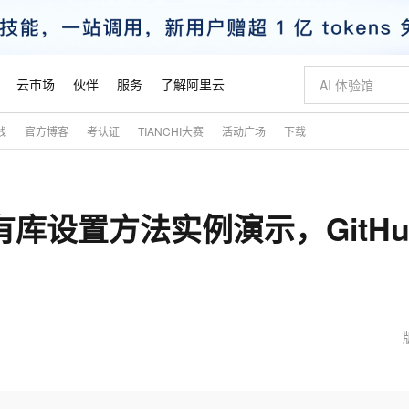
云市场
伙伴
服务
了解阿里云
践
官方博客
考认证
TIANCHI大赛
活动广场
下载
AI 特惠
数据与 API
成为产品伙伴
企业增值服务
最佳实践
价格计算器
AI 场景体
基础软件
产品伙伴合
阿里云认证
市场活动
配置报价
大模型
自助选配和估算价格
新方式
睿译宝，AI翻译排版一步到位
智启 AI 普惠权益
产品生态集成认证中心
企业支持计划
云上春晚
域名与网站
千问官方 MaaS 平台，为开发者和 Agent 而生，新用户赠送 1 亿 + tokens 额度
Qwen Aud
AI Coding
阿里云Maa
2026 阿里云
云服务器 E
为企业打
数据集
Windows
大模型认证
模型
NEW
NEW
费私有库设置方法实例演示，GitHu
交付可用成果
值低价云产品抢先购
上传文档即自动完成翻译和格式还原
至高享 1亿+免费 tokens，加速 Al 应用落地
提供智能易用的域名与建站服务
智能编程，一键
安全可靠、
产品生态伙伴
专家技术服务
云上奥运之旅
弹性计算合作
阿里云中企出
手机三要素
宝塔 Linux
全部认证
价格优势
有专属领域专家
GLM-5.2：长任务时代开源旗舰模型
阿里云 OPC 创新助力计划
千问大模型
即刻拥有 DeepS
AI 电商营销
对象存储 O
大模型
产品生态伙伴工作台
企业增值服务台
云栖战略参考
云存储合作计
云栖大会
身份实名认证
CentOS
训练营
推动算力普惠，释放技术红利
最高返9万
多领域专家智能体,一键组建 AI 虚拟交付团队
快速构建应用程序和网站，即刻迈出上云第一步
至高百万元 Token 补贴，加速一人公司成长
多元化、高性能、安全可靠的大模型服务
真正可用的 1M 上下文,一次完成代码全链路开发
轻松解锁专属 Dee
从图文生成到
云上的中国
数据库合作计
活动全景
短信
Docker
图片和
站式影视创作平台
Hermes Agent，打造自进化智能体
Token Plan 模型订阅计划
数字证书管理服务（原SSL证书）
5 分钟轻松部署
AI 广告创作
无影云电脑
企业成长
NEW
信息公告
看见新力量
云网络合作计
OCR 文字识别
JAVA
证享300元代金券
可视化编排打通从文字构思到成片全链路闭环
全托管，含MySQL、PostgreSQL、SQL Server、MariaDB多引擎
自主进化，持久记忆，越用越聪明
Qwen3.8-Max 首发尝鲜，限时加量 10 倍，夜间低至2折
实现全站HTTPS，呈现可信的WEB访问
图文、视频一
随时随地安
魔搭 Mode
Kimi-K3
HappyHors
NEW
loud
服务实践
官网公告
金融模力时刻
Salesforce O
版
发票查验
全能环境
Claude Code + GStack 打造工程团队
千问办公，限时限量积分加倍
Qoder
低代码高效构
AI 建站
短信服务
型
NEW
作计划
Kimi 最新旗舰模型，长程编程与推理利器
让文字生成流
计划
创新中心
魔搭 ModelSc
健康状态
理服务
让AI从“聊天伙伴”进化为能干活的“数字员工”
安装技能 GStack，拥有专属 AI 工程团队
你的AI工作搭子，覆盖日常办公高频场景
面向真实软件的智能体编程平台
0 代码专业建
客户案例
天气预报查询
操作系统
态合作计划