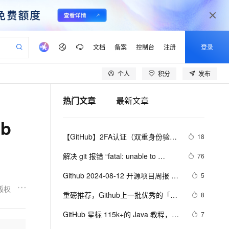
文档
备案
控制台
注册
登录
个人
积分
发布
验
作计划
器
AI 活动
专业服务
服务伙伴合作计划
开发者社区
加入我们
产品动态
服务平台百炼
阿里云 OPC 创新助力计划
热门文章
最新文章
一站式生成采购清单，支持单品或批量购买
io：打造专属 AI 语音助手
S产品伙伴计划（繁花）
峰会
CS
造的大模型服务与应用开发平台
一句话生成原生可编辑精美 PPT 文稿
AI 生产力先锋
Al MaaS 服务伙伴赋能合作
域名
博文
Careers
至高可申请百万元
Qwen3.8-Max 模型上线
b
开启高性价比 AI 编程新体验
弹性可伸缩的云计算服务
Qwen-Audio-3.0-Realtime 端到端实时语音角色扮演
输入一句话想法, 轻松生成专业的 PPT
先锋实践拓展 AI 生产力的边界
Token 补贴，五大权
计划
海大会
伙伴信用分合作计划
商标
问答
社会招聘
【GitHub】2FA认证（双重身份验
18
益加速 OPC 成功
eek-V4-Pro
SS
一键部署幻兽帕鲁游戏服务器
飞天发布时刻
HOT
Open Search 向量检索版支
划
备案
电子书
校园招聘
证）
pSeek-V4-Pro
视频创作，一键激活电商全链路生产力
稳定、安全、高性价比、高性能的云存储服务
一键购买专属联机服务器，轻松开启游戏
所见，即是所愿
持视频检索 Pipeline 功能
更多支持
解决 git 报错 “fatal: unable to 
76
划
公司注册
镜像站
视频生成
语音识别与合成
access ‘https://github.com/.../.git‘: 
专属 QwenPaw
漫剧工坊：一站式动画创作平台
AI 实训营
HOT
应用身份服务 (IDaaS)
Github 2024-08-12 开源项目周报 
5
合作伙伴培训与认证
Recv failure Connection was rese
划
上云迁移
站生成，高效打造优质广告素材
全接入的云上超级电脑
从聊天伙伴进化为能主动干活的本地数字员工
快速生产连贯的高质量长漫剧
从基础到进阶，Agent 创客手把手教你
OpenClaw 管理能力上线
Top14
版权
lScope
我要反馈
e-1.1-T2V
Qwen3-TTS-Flash
重磅推荐，Github上一批优秀的「低
8
查询合作伙伴
n Alibaba Cloud ISV 合作
代维服务
建企业门户网站
10 分钟搭建微信、支付宝小程序
MaxCompute MaxFrame 提
代码」项目 ，点赞收藏按需取用
畅细腻的高质量视频
离线语音合成大模型，多语言方言自适应，低延迟高稳定
创新加速
GitHub 星标 115k+的 Java 教程，超
ope
登录合作伙伴管理后台
7
我要建议
站，无忧落地极速上线
以可视化方式快速构建移动和 PC 门户网站
国内短信简单易用，安全可靠，秒级触达，全球覆盖200+国家和地区。
高效部署网站，快速应用到小程序
供自动弹性内存功能
级硬核！下载量突破 1 万次！