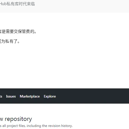
Deepseek-v4-pro
HappyHors
tHub私有库时代来临
同享
万小智 AI 建站低至 15元/月
Qoder CN
AI 短剧/漫剧
云原生数据库 
快递物流查询
WordPress
成为服务伙
高校合作
点，立即开启云上创新
覆盖公网/内网、递归/权威、移动APP等全场景解析服务
送.CN域名，送备案服务码
基于千问大模型等，支持代码智能生成、研发智能问答
AI助力短剧
态智能体模型
旗舰 MoE 大模型，百万上下文与顶尖推理能力
图生视频，流
Ubuntu
服务生态伙伴
云工开物
企业应用
Works
Night Plan 支持 Qwen 3.8-Max
云原生大数据计算服务 MaxCompute
AI 办公
容器服务 Kub
NEW
GLM-5.2
Wan2.7-T
Red Hat
30+ 款产品免费体验
Data Agent 驱动的一站式 Data+AI 开发治理平台
夜间 5 折，Qwen/Meoo/TokenPlan 客户专享
面向分析的企业级SaaS模式云数据仓库
AI智能应用
提供一站式管
科研合作
库是需要交保管费的。
视觉 Coding、空间感知、多模态思考等全面升级
1M上下文，专为长程任务能力而生
ERP
堂（旗舰版）
SUSE
智能客服
设置为私有了。
CRM
防护产品
2个月
自动承接线索
建站小程序
OA 办公系统
AI 应用构建
大模型原生
力提升
财税管理
模板建站
Qoder
大模型服务平台百炼-应用模版
HOT
NEW
面向真实软件
个人版上线、团队版降价；千问3.8-Max首发发尝鲜
丰富多元化的应用模版和解决方案
400电话
定制建站
万有无界
大模型服务平台百炼-智能体
方案
广告营销
模板小程序
的模型效果
灵活可视化地构建企业级 Agent
定制小程序
秒悟
人工智能平台 PAI
APP 开发
云端极速 AI 
新一代 AI 视频生成模型，深度适配广告营销等场景
AI Native 的算法工程平台，一站式完成建模、训练、推理服务部署
建站系统