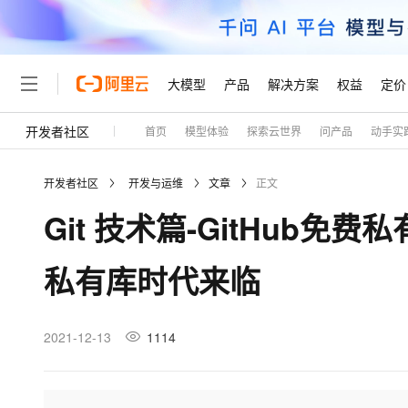
大模型
产品
解决方案
权益
定价
开发者社区
首页
模型体验
探索云世界
问产品
动手实
大模型
产品
解决方案
权益
定价
云市场
伙伴
服务
了解阿里云
精选产品
精选解决方案
普惠上云
产品定价
精选商城
成为销售伙伴
售前咨询
为什么选择阿里云
千问AI平台
开发者社区
开发与运维
文章
正文
了解云产品的定价详情
大模型服务平台百炼
千问办公，解锁你的工作
普惠上云 官方力荐
分销伙伴
在线服务
网站建设
什么是云计算
大
Git 技术篇-GitHub免
大模型服务与应用平台
企业级Agent产品，直接
云服务器38元/年起，超
咨询伙伴
多端小程序
技术领先
云上成本管理
售后服务
轻量应用服务器
Agency Agents：拥
官方推荐返现计划
大模型
精选产品
精选解决方案
Salesforce 国际版订阅
稳定可靠
私有库时代来临
管理和优化成本
推荐新用户得奖励，单订单
销售伙伴合作计划
自助服务
友盟天域
安全合规
人工智能与机器学习
AI
文本生成
云数据库 RDS
HappyHorse 打造一
云工开物
无影生态合作计划
在线服务
观测云
分析师报告
高校专属算力普惠，学生认
计算
互联网应用开发
2021-12-13
1114
Qwen3.8-Max
HOT
Salesforce On Alibaba C
工单服务
Tuya 物联网平台阿里云
研究报告与白皮书
人工智能平台 PAI
快速拥有专属 OpenClaw
大模
Consulting Partner 合
大数据
容器
智能体时代全能旗舰模型
免费试用
短信专区
一站式AI开发、训练和推
蓝凌 OA
AI 大模型销售与服务生
现代化应用