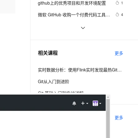
安全
github上的优秀项目和开发环境配置
我要投诉
e-1.1-I2V
Cosyvoice-V3-Flash
1
PolarDB
上云场景组合购
Milvus 弹性伸缩功能新增节
伴
漫剧创作，剧本、分镜、视频高效生成
100%兼容MySQL、PostgreSQL，兼容Oracle，支持集中和分布式
覆盖90%+业务场景，专享组合折扣价
点支持范围
畅自然，细节丰富
高表现力语音合成大模型，语音克隆听感自然
VPN
微软 GitHub 收购一个付费代码工具，
4
然后免费开放了
ernetes 版 ACK
云聚AI 严选权益
AI 原生数据库服务发布
SSL 证书
MaskGCT：登上GitHub趋势榜榜首
12
2V
Fun-ASR
，一键激活高效办公新体验
理容器应用的 K8s 服务
精选AI产品，从模型到应用全链提效
Agent 数据网关
的TTS开源大模型
文戏情感细腻自然，动作戏激烈拳拳到肉，实现更强表演能力
支持中英文自由切换，具备更强的噪声鲁棒性
堡垒机
github上的一个开源kvo/kvb实现
541
AI 用量加速计划
云原生数据库 PolarDB
（ios),供参考
防火墙
、识别商机，让客服更高效、服务更出色。
🔥基于GitHub的Electron自动发布与
新老同享，达量后返
Agentic Database 发布
7
相关课程
更多
更新🔥
主机安全
应用
实时数据分析：使用Flink实时发现最热Github项目
千问办公
NEW
AI 应用及服务市场
的智能体编程平台
一站式AI生产力平台
Git从入门到进阶
AI 应用
伶鹊
Git 基础入门到实战详解
企业级人与Agent协作平台，接入和调度多个数字员工
智能客服平台，对话机器人、对话分析、智能外呼
大模型
大模型服务平台百炼 - 全妙
自然语言处理
相关电子书
更多
应用创作平台
多模态内容创作工具，已接入 DeepSeek
数据标注
机器学习
新一代高效Git协同模型