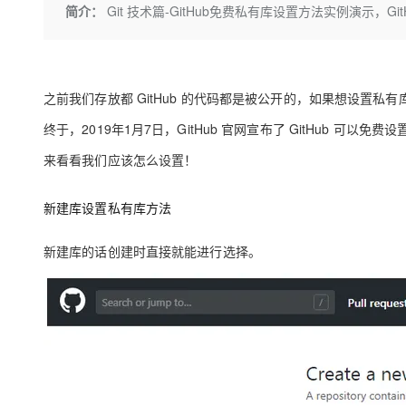
存储
天池大赛
Qwen3.7-Plus
简介：
Git 技术篇-GitHub免费私有库设置方法实例演示，Gi
云解析DNS
解决方案免费试用 新老
电子合同
最高领取价值200元试用
能看、能想、能动手的多模
安全
网络与CDN
AI 算法大赛
畅捷通
大数据开发治理平台 Data
AI 产品 免费试用
网络
安全
云开发大赛
Qwen3-VL-Plus
Tableau 订阅
1亿+ 大模型 tokens 和 
之前我们存放都
GitHub
的代码都是被公开的，如果想设置私有
可观测
入门学习赛
中间件
AI空中课堂在线直播课
云防火墙
140+云产品 免费试用
终于，2019年1月7日，GitHub 官网宣布了 GitHub 可以免费
上云与迁云
云原生的云上边界网络安全
产品新客免费试用，最长1
数据库
来看看我们应该怎么设置！
生态解决方案
大模型服务
企业出海
大模型ACA认证体验
大数据计算
助力企业全员 AI 认知与能
行业生态解决方案
新建库设置私有库方法
千问AI平台-Token Plan
政企业务
媒体服务
开发者生态解决方案
新建库的话创建时直接就能进行选择。
企业服务与云通信
千问AI平台-模型体验
AI 开发和 AI 应用解决
在线体验全尺寸、多种模态
域名与网站
Happy 系列大模型
终端用户计算
Serverless
开发工具