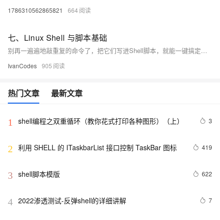
1786310562865821
664
七、Linux Shell 与脚本基础
别再一遍遍地敲重复的命令了，把它们写进Shell脚本，就能一键搞定。脚本本质上就是个存着一堆命令的文本文件，但要让它“活”起来，有几个关键点：文件开头最好用#!/usr/bin/env bash来指定解释器，并用chmod +x给它执行权限。执行时也有讲究：./script.sh是在一个新“房间”（子Shell）里跑，不影响你；而source script.sh是在当前“房间”里跑，适合用来加载环境变量和配置文件。
IvanCodes
905
热门文章
最新文章
shell编程之双重循环（教你花式打印各种图形）（上）
3
1
利用 SHELL 的 ITaskbarList 接口控制 TaskBar 图标
419
2
shell脚本模版
622
3
2022渗透测试-反弹shell的详细讲解
7
4