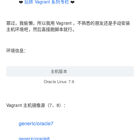
❤️
玩转 Vagrant 系列专栏
❤️
罪过，我偷懒，所以我用 Vagrant ，不熟悉的朋友还是手动安装
主机环境吧，然后直接跑脚本就行。
环境信息：
主机版本
Oracle Linux 7.9
O
Vagrant 主机镜像源（7、8）：
generic/oracle7
generic/oracle8