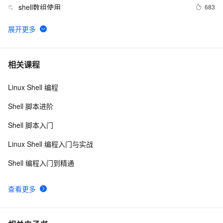
shell数组使用
683
5
shell脚本之一
577
6
在 Go 语言中使用 exec 包执行 Shell 命令（上）
3
7
相关课程
Linux Shell 编程
shell学习之条件判断test
583
8
Shell 脚本进阶
数组-在Shell脚本中的基本使用介绍
623
9
Shell 脚本入门
shell查询当前时间
511
10
Linux Shell 编程入门与实战
Shell 编程入门到精通
查看更多