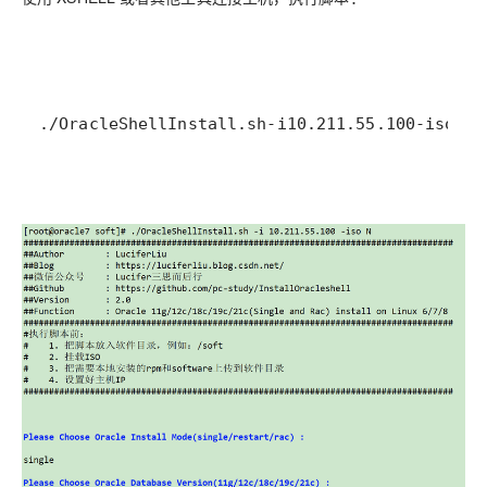
.
/
OracleShellInstall
.
sh
-
i
10.211
.
55.100
-
iso
N