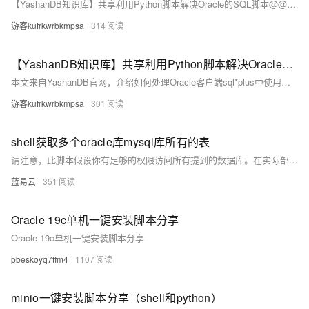
【YashanDB知识库】共享利用Python脚本解决Oracle的SQL脚本@@用法
游客kufrkwrbkmpsa
314
【YashanDB知识库】共享利用Python脚本解决Oracle的SQL脚本@@用法
本文来自YashanDB官网，介绍如何处理Oracle客户端sql*plus中使用@@调用同级目录SQL脚本的场景。崖山数据库23.2.x.100已支持@@用法，但旧版本可通过Python脚本批量重写SQL文件，将@@替换为绝对路径。文章通过Oracle示例展示了具体用法，并提供Python脚本实现自动化处理，最后调整批处理脚本以适配YashanDB运行环境。
游客kufrkwrbkmpsa
301
shell获取多个oracle库mysql库所有的表
请注意，此脚本假设你有足够的权限访问所有提到的数据库。在实际部署前，请确保对脚本中的数据库凭据、主机名和端口进行适当的修改和验证。此外，处理数据库操作时，务必谨慎操作，避免因错误的脚本执行造成数据损坏或服务中断。
蓝易云
351
Oracle 19c单机一键安装脚本分享
Oracle 19c单机一键安装脚本分享
pbeskoyq7ffm4
1107
minio一键安装脚本分享（shell和python）