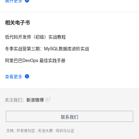
tailwindcss使用教程
4
6
我的博客即将入驻“云栖社区”，诚邀技术同仁一同入驻。
5
7
相关电子书
低代码开发师（初级）实战教程
思科路由器的密码恢复
4
8
冬季实战营第三期：MySQL数据库进阶实战
有一种忙，叫做很有希望
6
9
阿里巴巴DevOps 最佳实践手册
深度优先搜索的图文介绍
3
10
查看更多
关注我们：
新浪微博
联系我们
文档
|
开发者社区
|
天池大赛
|
培训与认证