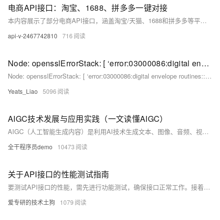
电商API接口：淘宝、1688、拼多多一键对接
本内容展示了部分电商API接口，涵盖淘宝/天猫、1688和拼多多等平台。功能包括商品详情查询（如`item_get`）、店铺信息获取（如`seller_info`）、关键词搜索（如`item_search`）、图片搜索（如`item_search_img`）及搜索词统计与推荐等。每个平台提供独立的Key和Secret以确保安全接入。除展示内容外，还有更多国内外电商平台接口可供使用。适合开发者快速集成和调用电商数据，助力应用开发与数据分析。
api-v-2467742810
716
Node: opensslErrorStack: [ ‘error:03000086:digital envelope routines::initialization error‘ ]异常处理
Node: opensslErrorStack: [ ‘error:03000086:digital envelope routines::initialization error‘ ]异常处理
Yeats_Liao
5096
AIGC技术发展与应用实践（一文读懂AIGC）
AIGC（人工智能生成内容）是利用AI技术生成文本、图像、音频、视频等内容的重要领域。其发展历程包括初期探索、应用拓展和深度融合三大阶段，核心技术涵盖数据收集、模型训练、内容生成、质量评估及应用部署。AIGC在内容创作、教育、医疗、游戏、商业等领域广泛应用，未来将向更大规模、多模态融合和个性化方向发展。但同时也面临伦理法律和技术瓶颈等挑战，需在推动技术进步的同时加强规范与监管，以实现健康可持续发展。
全干程序员demo
10473
关于API接口的性能测试指南
要测试API接口的性能，需先进行功能测试，确保接口正常工作。接着编排性能测试场景，设置运行配置，使用工具如JMeter、Apifox等进行测试，监控性能指标，分析结果，优化调整，并将其纳入持续集成流程，确保高负荷下良好表现。
爱专研的技术土狗
1079