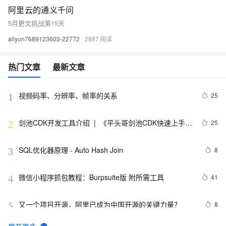
阿里云的通义千问
5月更文挑战第15天
aliyun7689123603-22772
2887
热门文章
最新文章
视频码率、分辨率、帧率的关系
25
1
剑池CDK开发工具介绍  |  《平头哥剑池CDK快速上手指
25
2
南》第一章
SQL优化器原理 - Auto Hash Join
8
3
微信小程序抓包教程：Burpsuite版 附所需工具
41
4
又一个项目开源，阿里已成为中国开源的关键力量？
8
5