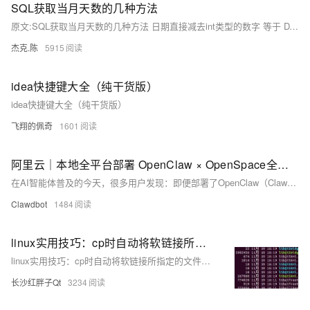
SQL获取当月天数的几种方法
原文:SQL获取当月天数的几种方法 日期直接减去int类型的数字 等于 DATEADD(DAY,- 数字,日期) 下面三种方法： 1，日期加一个月减去当前天数，相当于这个月最后一天的日期。然后获取天数。
杰克.陈
5915
idea快捷键大全（纯干货版）
idea快捷键大全（纯干货版）
飞翔的佩奇
1601
阿里云｜本地全平台部署 OpenClaw × OpenSpace全攻略：自我进化+降本增效+Skill沉淀+常见问题
在AI智能体普及的今天，很多用户发现：即便部署了OpenClaw（Clawdbot），智能体依然存在三大痛点：任务无法沉淀复用、重复执行消耗大量Token、不会从成功/失败中自我成长。OpenSpace的出现，彻底改变这一现状——它不是新增一个AI助手，而是为OpenClaw装上**技能沉淀引擎、成本优化引擎、自我进化引擎**，让智能体从“一次性执行”升级为“可积累、可省钱、可成长”的数字员工。
Clawdbot
1484
linux实用技巧：cp时自动将软链接所指定的文件实体也一起copy(软链接将会变成目标文件实体)
linux实用技巧：cp时自动将软链接所指定的文件实体也一起copy(软链接将会变成目标文件实体)
长沙红胖子Qt
3234