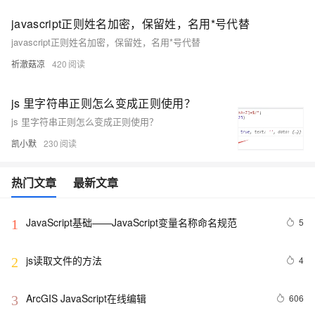
javascript正则姓名加密，保留姓，名用*号代替
javascript正则姓名加密，保留姓，名用*号代替
祈澈菇凉
420
js 里字符串正则怎么变成正则使用？
js 里字符串正则怎么变成正则使用？
凯小默
230
热门文章
最新文章
JavaScript基础——JavaScript变量名称命名规范
5
1
js读取文件的方法
4
2
ArcGIS JavaScript在线编辑
606
3