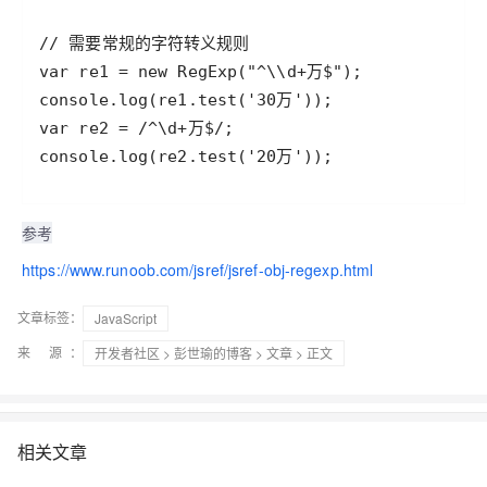
console.log(re2.test('20万'));
参考
https://www.runoob.com/jsref/jsref-obj-regexp.html
文章标签：
JavaScript
来 源：
开发者社区
>
彭世瑜的博客
>
文章
> 正文
相关文章