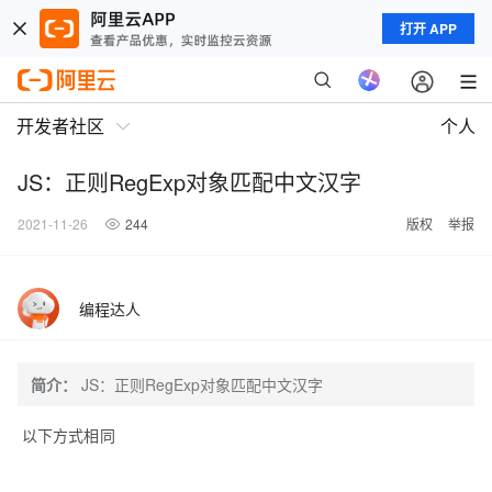
打开 APP
开发者社区
个人
JS：正则RegExp对象匹配中文汉字
2021-11-26
244
版权
举报
编程达人
简介：
JS：正则RegExp对象匹配中文汉字
以下方式相同