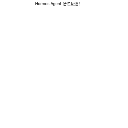
Hermes Agent 记忆互通！
息提取
与 AI 智能体进行实时音视频通话
从文本、图片、视频中提取结构化的属性信息
构建支持视频理解的 AI 音视频实时通话应用
t.diy 一步搞定创意建站
构建大模型应用的安全防护体系
通过自然语言交互简化开发流程,全栈开发支持
通过阿里云安全产品对 AI 应用进行安全防护