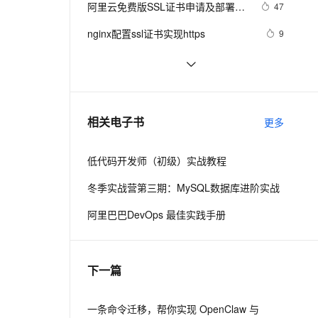
安全
阿里云免费版SSL证书申请及部署图
我要投诉
e-1.1-I2V
Cosyvoice-V3-Flash
47
PolarDB
上云场景组合购
Milvus 弹性伸缩功能新增节
伴
文教程指导
漫剧创作，剧本、分镜、视频高效生成
100%兼容MySQL、PostgreSQL，兼容Oracle，支持集中和分布式
覆盖90%+业务场景，专享组合折扣价
点支持范围
畅自然，细节丰富
高表现力语音合成大模型，语音克隆听感自然
VPN
nginx配置ssl证书实现https
9
ernetes 版 ACK
云聚AI 严选权益
AI 原生数据库服务发布
SSL 证书
手把手带你打造绝美个人博客网站🔥
5
2V
Fun-ASR
，一键激活高效办公新体验
理容器应用的 K8s 服务
精选AI产品，从模型到应用全链提效
Agent 数据网关
【含部署教程+免费SSL证书配置】！
文戏情感细腻自然，动作戏激烈拳拳到肉，实现更强表演能力
支持中英文自由切换，具备更强的噪声鲁棒性
堡垒机
CyaSSL 轻量的 SSL 库 适合嵌入式环
5
AI 用量加速计划
云原生数据库 PolarDB
境 也可用于桌面或服务器环境
防火墙
、识别商机，让客服更高效、服务更出色。
阿里云申请免费SSL证书https的图文
新老同享，达量后返
Agentic Database 发布
4
相关电子书
更多
教程
主机安全
应用
低代码开发师（初级）实战教程
千问办公
NEW
AI 应用及服务市场
的智能体编程平台
一站式AI生产力平台
冬季实战营第三期：MySQL数据库进阶实战
AI 应用
伶鹊
阿里巴巴DevOps 最佳实践手册
企业级人与Agent协作平台，接入和调度多个数字员工
智能客服平台，对话机器人、对话分析、智能外呼
大模型
大模型服务平台百炼 - 全妙
自然语言处理
下一篇
应用创作平台
多模态内容创作工具，已接入 DeepSeek
数据标注
机器学习
一条命令迁移，帮你实现 OpenClaw 与