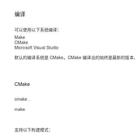
存储
天池大赛
Qwen3.7-Plus
云解析DNS
解决方案免费试用 新老
电子合同
最高领取价值200元试用
能看、能想、能动手的多模
安全
网络与CDN
编译
AI 算法大赛
畅捷通
大数据开发治理平台 Data
AI 产品 免费试用
网络
安全
云开发大赛
Qwen3-VL-Plus
Tableau 订阅
可以使用以下系统编译：
1亿+ 大模型 tokens 和 
可观测
入门学习赛
Make
中间件
AI空中课堂在线直播课
云防火墙
140+云产品 免费试用
CMake
Microsoft Visual Studio
上云与迁云
云原生的云上边界网络安全
产品新客免费试用，最长1
数据库
生态解决方案
默认的编译系统是 CMake。CMake 编译出的始终是最新的
大模型服务
企业出海
大模型ACA认证体验
大数据计算
助力企业全员 AI 认知与能
行业生态解决方案
千问AI平台-Token Plan
政企业务
媒体服务
开发者生态解决方案
CMake
企业服务与云通信
千问AI平台-模型体验
AI 开发和 AI 应用解决
在线体验全尺寸、多种模态
域名与网站
cmake .
Happy 系列大模型
make
终端用户计算
Serverless
支持以下构建模式：
开发工具