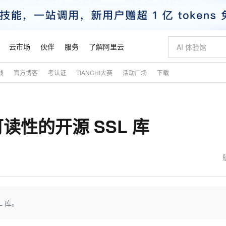
云市场
伙伴
服务
了解阿里云
践
官方博客
考认证
TIANCHI大赛
活动广场
下载
AI 特惠
数据与 API
成为产品伙伴
企业增值服务
最佳实践
价格计算器
AI 场景体
基础软件
产品伙伴合
阿里云认证
市场活动
配置报价
大模型
自助选配和估算价格
步到位
智启 AI 普惠权益
产品生态集成认证中心
企业支持计划
云上春晚
域名与网站
Qwen Audio：打造专属 AI 语音助手
千问官方 MaaS 平台，为开发者和 Agent 而生，新用户赠送 1 亿 + tokens 额度
一句话生成原生
AI Coding
阿里云Maa
2026 阿里云
云服务器 E
为企业打
数据集
Windows
大模型认证
模型
NEW
NEW
可读性的开源 SSL 库
格式还原
值低价云产品抢先购
至高享 1亿+免费 tokens，加速 Al 应用落地
提供智能易用的域名与建站服务
Qwen-Audio-3.0-Realtime 端到端实时语音角色扮演
输入一句话想法,
智能编程，一键
安全可靠、
产品生态伙伴
专家技术服务
云上奥运之旅
弹性计算合作
阿里云中企出
手机三要素
宝塔 Linux
全部认证
价格优势
开源旗舰模型
即刻拥有 DeepSeek-V4-Pro
阿里云 OPC 创新助力计划
千问大模型
一键部署幻兽
AI 电商营销
对象存储 O
大模型
产品生态伙伴工作台
企业增值服务台
云栖战略参考
云存储合作计
云栖大会
身份实名认证
CentOS
训练营
推动算力普惠，释放技术红利
最高返9万
真正可用的 1M 上下文,一次完成代码全链路开发
快速构建应用程序和网站，即刻迈出上云第一步
轻松解锁专属 DeepSeek-V4-Pro
至高百万元 Token 补贴，加速一人公司成长
多元化、高性能、安全可靠的大模型服务
一键购买专属
从图文生成到
云上的中国
数据库合作计
活动全景
短信
Docker
图片和
自进化智能体
5 分钟轻松部署专属 QwenPaw
Token Plan 模型订阅计划
数字证书管理服务（原SSL证书）
高效搭建 AI
AI 广告创作
无影云电脑
企业成长
NEW
HOT
信息公告
看见新力量
云网络合作计
OCR 文字识别
JAVA
越聪明
证享300元代金券
全托管，含MySQL、PostgreSQL、SQL Server、MariaDB多引擎
Qwen3.8-Max 首发尝鲜，限时加量 10 倍，夜间低至2折
实现全站HTTPS，呈现可信的WEB访问
从聊天伙伴进化为能主动干活的本地数字员工
图文、视频一
随时随地安
魔搭 Mode
Kimi-K3
HappyHors
NEW
loud
服务实践
官网公告
金融模力时刻
Salesforce O
版
发票查验
全能环境
Claude Code + GStack 打造工程团队
千问办公，限时限量积分加倍
Qoder
低代码高效构
AI 建站
短信服务
L 库。
型
NEW
作计划
Kimi 最新旗舰模型，长程编程与推理利器
让文字生成流
计划
创新中心
魔搭 ModelSc
健康状态
理服务
让AI从“聊天伙伴”进化为能干活的“数字员工”
安装技能 GStack，拥有专属 AI 工程团队
你的AI工作搭子，覆盖日常办公高频场景
面向真实软件的智能体编程平台
0 代码专业建
客户案例
天气预报查询
操作系统
态合作计划