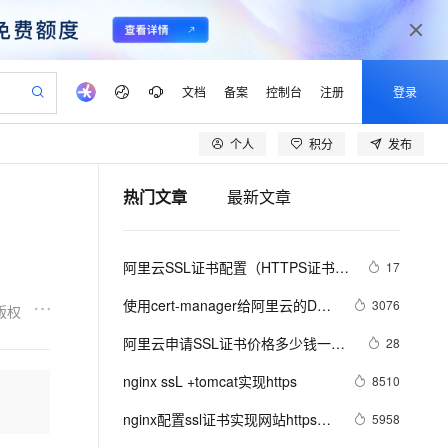
文档
备案
控制台
注册
登录
个人
积分
发布
验
作计划
器
AI 活动
专业服务
服务伙伴合作计划
开发者社区
加入我们
产品动态
服务平台百炼
阿里云 OPC 创新助力计划
热门文章
最新文章
一站式生成采购清单，支持单品或批量购买
可编辑精美 PPT 文稿
S产品伙伴计划（繁花）
峰会
CS
造的大模型服务与应用开发平台
Agency Agents：拥有专属领域专家
AI 生产力先锋
Al MaaS 服务伙伴赋能合作
域名
博文
Careers
至高可申请百万元
Qwen3.8-Max 模型上线
 轻松生成专业的 PPT
开启高性价比 AI 编程新体验
弹性可伸缩的云计算服务
先锋实践拓展 AI 生产力的边界
多领域专家智能体,一键组建 AI 虚拟交付团队
Token 补贴，五大权
计划
海大会
伙伴信用分合作计划
商标
问答
社会招聘
阿里云SSL证书配置（HTTPS证书配
17
益加速 OPC 成功
帕鲁游戏服务器
SS
HappyHorse 打造一站式影视创作平台
飞天发布时刻
HOT
Open Search 向量检索版支
划
备案
电子书
校园招聘
置）
联机服务器，轻松开启游戏
视频创作，一键激活电商全链路生产力
稳定、安全、高性价比、高性能的云存储服务
所见，即是所愿
持视频检索 Pipeline 功能
可视化编排打通从文字构思到成片全链路闭环
更多支持
使用cert-manager给阿里云的DNS
3076
版权
划
公司注册
镜像站
视频生成
语音识别与合成
域名授权SSL证书
 智能体与工作流应用
漫剧工坊：一站式动画创作平台
AI 实训营
应用身份服务 (IDaaS)
阿里云申请SSL证书价格多少钱一
28
合作伙伴培训与认证
划
上云迁移
站生成，高效打造优质广告素材
全接入的云上超级电脑
通过阿里云百炼高效搭建AI应用,助力高效开发
快速生产连贯的高质量长漫剧
从基础到进阶，Agent 创客手把手教你
OpenClaw 管理能力上线
年？2025免费版和付费版收费标准
lScope
我要反馈
e-1.1-T2V
Qwen3-TTS-Flash
nginx ssL +tomcat实现https
8510
查询合作伙伴
n Alibaba Cloud ISV 合作
代维服务
建企业门户网站
10 分钟搭建微信、支付宝小程序
MaxCompute MaxFrame 提
畅细腻的高质量视频
离线语音合成大模型，多语言方言自适应，低延迟高稳定
创新加速
nginx配置ssl证书实现网站https访
ope
登录合作伙伴管理后台
5958
我要建议
站，无忧落地极速上线
以可视化方式快速构建移动和 PC 门户网站
国内短信简单易用，安全可靠，秒级触达，全球覆盖200+国家和地区。
高效部署网站，快速应用到小程序
供自动弹性内存功能
问(免费ssl证书申请)