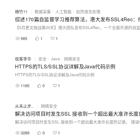
楠竹11
|
数据采集
人工智能
自然语言处理
综述170篇自监督学习推荐算法，港大发布SSL4Rec
565
1
1
极客李华
|
安全
Java
网络安全
HTTPS的TLS/SSL协议详解及Java代码示例
HTTPS的TLS/SSL协议详解及Java代码示例
1165
0
1
从未止步..
|
网络安全
解决访问项目时发生SSL 接收到一个超出最大准许长度的记录。 错误代码：S
3289
0
1