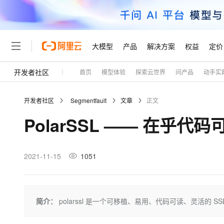
大模型
产品
解决方案
权益
定价
开发者社区
首页
模型体验
探索云世界
问产品
动手实
大模型
产品
解决方案
权益
定价
云市场
伙伴
服务
了解阿里云
精选产品
精选解决方案
普惠上云
产品定价
精选商城
成为销售伙伴
售前咨询
为什么选择阿里云
千问AI平台
开发者社区
Segmentfault
文章
正文
了解云产品的定价详情
大模型服务平台百炼
睿译宝，AI翻译排版一
普惠上云 官方力荐
分销伙伴
在线服务
网站建设
什么是云计算
大
PolarSSL —— 在乎代码
大模型服务与应用平台
上传文档即自动完成翻译和
云服务器38元/年起，超
咨询伙伴
多端小程序
技术领先
云上成本管理
售后服务
轻量应用服务器
GLM-5.2：长任务时代
官方推荐返现计划
大模型
精选产品
精选解决方案
Salesforce 国际版订阅
稳定可靠
管理和优化成本
推荐新用户得奖励，单订单
销售伙伴合作计划
2021-11-15
1051
自助服务
友盟天域
安全合规
人工智能与机器学习
AI
文本生成
云数据库 RDS
Hermes Agent，打造
云工开物
无影生态合作计划
在线服务
观测云
分析师报告
自主进化，持久记忆，越用
高校专属算力普惠，学生认
计算
互联网应用开发
Qwen3.8-Max
HOT
Salesforce On Alibaba C
工单服务
Tuya 物联网平台阿里云
研究报告与白皮书
人工智能平台 PAI
快速拥有专属 OpenClaw
简介：
polarssl 是一个可移植、易用、代码可读、灵活的 SS
大模
Consulting Partner 合
大数据
容器
智能体时代全能旗舰模型
免费试用
短信专区
一站式AI开发、训练和推
蓝凌 OA
AI 大模型销售与服务生
现代化应用