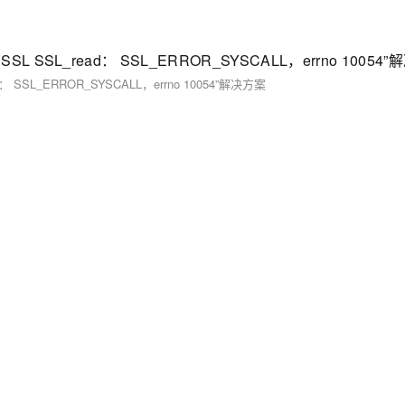
penSSL SSL_read： SSL_ERROR_SYSCALL，errno 10054
ead： SSL_ERROR_SYSCALL，errno 10054”解决方案