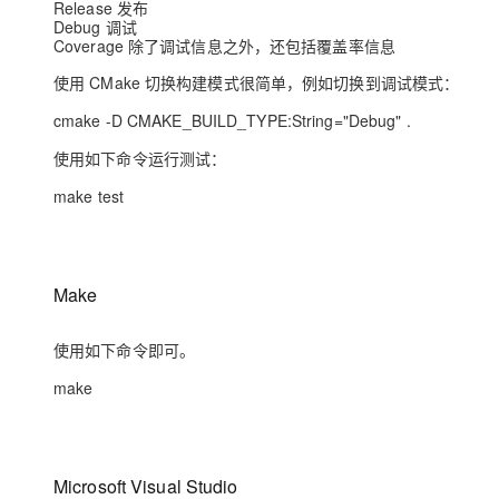
Release 发布
大模型解决方案
Debug 调试
迁移与运维管理
Coverage 除了调试信息之外，还包括覆盖率信息
快速部署 Dify，高效搭建 
使用 CMake 切换构建模式很简单，例如切换到调试模式：
专有云
cmake -D CMAKE_BUILD_TYPE:String="Debug" .
10 分钟在聊天系统中增加
使用如下命令运行测试：
make test
Make
使用如下命令即可。
make
Microsoft Visual Studio