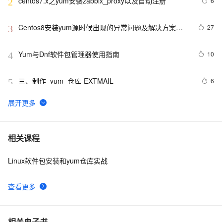
centos7.x之yum安装zabbix_proxy以及自动注册
6
2
Centos8安装yum源时候出现的异常问题及解决方案
27
3
（保好使）
Yum与Dnf软件包管理器使用指南
10
4
三、制作_yum_仓库-EXTMAIL
6
5
局域网自建YUM仓库
4
6
【运维杂谈】如何用yum只下载，不安装?
8
7
相关课程
Linux软件包安装和yum仓库实战
yum命令
6
8
查看更多
制作2.7.25版本puppet yum源
2
9
linux   yum安装软件问题
712
10
相关电子书