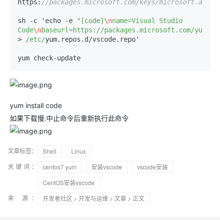
https:
//packages.microsoft.com/keys/microsoft.asc
sh 
-
c 'echo 
-
e 
"[code]
\n
name=Visual Studio 
Code
\n
baseurl=https://packages.microsoft.com/yumrep
>
/etc/
yum.repos.d
/
vscode.repo'

yum check
-
update
yum install code
如果下载慢.中止命令后重新执行此命令
文章标签：
Shell
Linux
关键词：
centos7 yum
安装vscode
vscode安装
CentOS安装vscode
来 源：
开发者社区
>
开发与运维
>
文章
> 正文