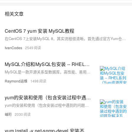
相关文章
CentOS 7 yum 安装 MySQL教程
在CentOS 7上安装MySQL 8，其实流程很清晰。首先通过官方Yum仓库来安装服务，然后启动并设为开机自启。最重要的环节是首次安全设置：需要先从日志里找到临时密码来登录，再修改成你自己的密码，并为远程连接创建用户和授权。最后，也别忘了在服务器防火墙上放行3306端口，这样远程才能连上。
IvanCodes
2549
MySQL介绍和MySQL包安装 -- RHEL系列（Yum资源库安装MySQL）
MySQL是一款开源关系型数据库，高性能、易用、跨平台，支持多种存储引擎，广泛应用于Web开发、企业级应用等领域。本教程介绍其特点、架构及在主流Linux系统中的安装配置方法。
Raymond运维
1498
yum的安装和使用（包含安装过程中遇到的问题及解决方法）
yum的安装和使用（包含安装过程中遇到的问题及解决方法）
岫珩
2030
yum install -y net-snmp-devel 安装不成功 zabbix项目安装，Errors during downloading metadata for repository ‘extras-common’:问题解决方案-优雅草卓伊凡