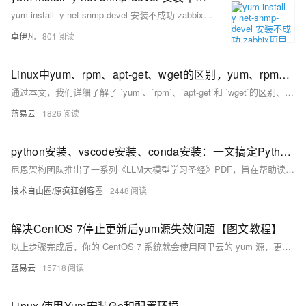
yum install -y net-snmp-devel 安装不成功 zabbix项目安装，Errors during downloading metadata for repository ‘extras-common’:问题解决方案-优雅草卓伊凡
卓伊凡
801
Linux中yum、rpm、apt-get、wget的区别，yum、rpm、apt-get常用命令，CentOS、Ubuntu中安装wget
通过本文，我们详细了解了 `yum`、`rpm`、`apt-get`和 `wget`的区别、常用命令以及在CentOS和Ubuntu中安装 `wget`的方法。`yum`和 `apt-get`是高层次的包管理器，分别用于RPM系和Debian系发行版，能够自动解决依赖问题；而 `rpm`是低层次的包管理工具，适合处理单个包；`wget`则是一个功能强大的下载工具，适用于各种下载任务。在实际使用中，根据系统类型和任务需求选择合适的工具，可以大大提高工作效率和系统管理的便利性。
蓝易云
1826
python安装、vscode安装、conda安装：一文搞定Python的开发环境（史上最全）
尼恩架构团队推出了一系列《LLM大模型学习圣经》PDF，旨在帮助读者深入理解并掌握大型语言模型（LLM）及其相关技术。该系列包括Python基础、Transformer架构、LangChain框架、RAG架构及LLM智能体等内容，覆盖从理论到实践的各个方面。此外，尼恩还提供了配套视频教程，计划于2025年5月前发布，助力更多人成为大模型应用架构师，冲击年薪百万目标。
技术自由圈/原疯狂创客圈
2448
解决CentOS 7停止更新后yum源失效问题【图文教程】
以上步骤完成后，你的 CentOS 7 系统就会使用阿里云的 yum 源，更换yum以后就可以正常使用啦。
蓝易云
15718
Linux 使用Yum安装Go和配置环境