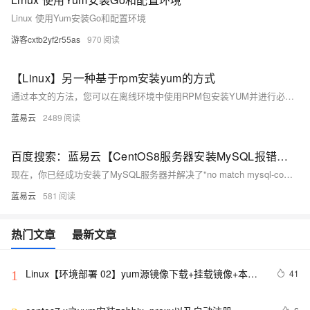
Linux 使用Yum安装Go和配置环境
游客cxtb2yf2r55as
970
【Linux】另一种基于rpm安装yum的方式
通过本文的方法，您可以在离线环境中使用RPM包安装YUM并进行必要的配置。这种方法适用于无法直接访问互联网的服务器或需要严格控制软件源的环境。通过配置本地YUM仓库，确保了软件包的安装和更新可以顺利进行。希望本文能够为您在特定环境中部署YUM提供实用的指导。
蓝易云
2489
百度搜索：蓝易云【CentOS8服务器安装MySQL报错：no match mysql-community-server】
现在，你已经成功安装了MySQL服务器并解决了"no match mysql-community-server"的报错问题。祝你使用愉快！
蓝易云
581
热门文章
最新文章
Linux【环境部署 02】yum源镜像下载+挂载镜像+本地
41
1
yum源配置+局域网yum源服务搭建+局域网yum源使用
（一篇学会离线yum源配置）