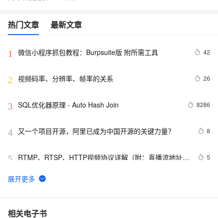
热门文章
最新文章
微信小程序抓包教程：Burpsuite版 附所需工具
42
1
视频码率、分辨率、帧率的关系
26
2
SQL优化器原理 - Auto Hash Join
8286
3
又一个项目开源，阿里已成为中国开源的关键力量？
8
4
RTMP、RTSP、HTTP视频协议详解（附：直播流地址、
5
5
播放软件）
谷歌CEO皮查伊：对重返中国持开放态度
748
6
C语言项目参考解答：全正整数后再计算
653
7
相关电子书