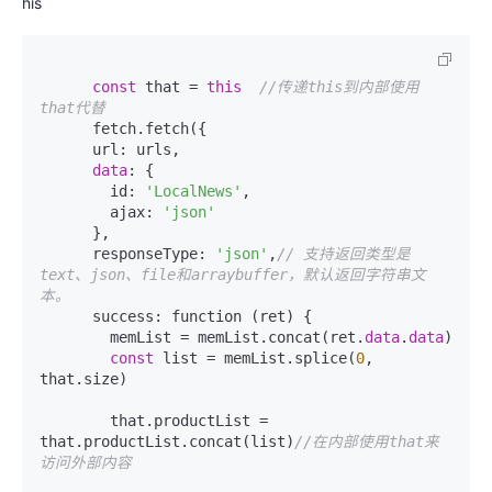
his
const
 that = 
this
//传递this到内部使用
that代替
      fetch.fetch({

      url: urls,

data
: {

        id: 
'LocalNews'
,

        ajax: 
'json'
      },

      responseType: 
'json'
,
// 支持返回类型是
text、json、file和arraybuffer，默认返回字符串文
本。
      success: function (ret) {

        memList = memList.concat(ret.
data
.
data
)

const
 list = memList.splice(
0
, 
that.size)

        that.productList = 
that.productList.concat(list)
//在内部使用that来
访问外部内容