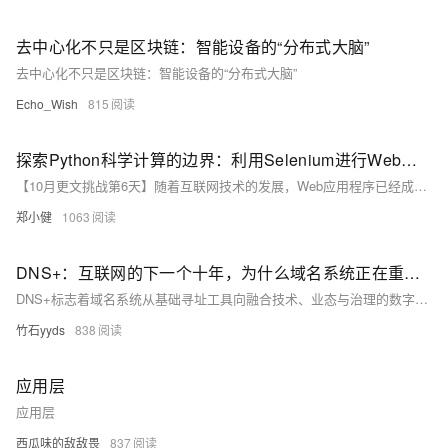
去中心化不只是区块链：智能设备的“分布式大脑”
去中心化不只是区块链：智能设备的“分布式大脑”
Echo_Wish
815
探索Python科学计算的边界：利用Selenium进行Web应用性能测试与优化
【10月更文挑战第6天】随着互联网技术的发展，Web应用程序已经成为人们日常生活和工作中不可或缺的一部分。这些应用不仅需要提供丰富的功能，还必须具备良好的性能表现以保证用户体验。性能测试是确保Web应用能够快速响应用户请求并处理大量并发访问的关键步骤之一。本文将探讨如何使用Python结合Selenium来进行Web应用的性能测试，并通过实际代码示例展示如何识别瓶颈及优化应用。
郑小健
1063
DNS+：互联网的下一个十年，为什么域名系统正在重新定义数字生态？ ——解读《“DNS+”发展白皮书（2023）》
DNS+标志着域名系统从基础寻址工具向融合技术、业态与治理的数字生态中枢转变。通过与IPv6、AI和区块链结合，DNS实现了智能调度、加密传输等新功能，支持工业互联网、Web3及万物互联场景。当前，中国IPv6用户达7.6亿，全球DNSSEC支持率三年增长80%，展现了其快速发展态势。然而，DNS+仍面临安全威胁、技术普惠瓶颈及生态协同挑战。未来，需推动零信任DNS模型、加强威胁情报共享，并加速标准制定，以筑牢数字时代网络根基，实现更安全、高效的数字生态建设。
竹石yyds
838
应用层
应用层
西瓜味的敌敌畏
837