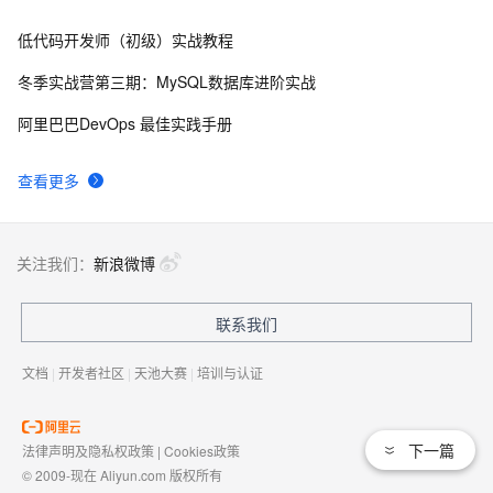
低代码开发师（初级）实战教程
俗人解读 三维渲染 的工作过程
655
8
冬季实战营第三期：MySQL数据库进阶实战
国土档案管理信息系统【档案著录】-他项权利类档案
580
9
阿里巴巴DevOps 最佳实践手册
著录
使用TWO_TASK或者LOCAL环境变量?
586
10
查看更多
关注我们：
新浪微博
联系我们
文档
|
开发者社区
|
天池大赛
|
培训与认证
下一篇
法律声明及隐私权政策
|
Cookies政策
© 2009-现在 Aliyun.com 版权所有