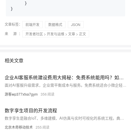
      }

}
文章标签：
前端开发
数据格式
JSON
来 源：
开发者社区
>
开发与运维
>
文章
> 正文
相关文章
企业AI客服系统建设费用大揭秘：免费系统能用吗？如何控制预算？
面对AI客服升级需求，企业需平衡成本与服务。免费系统适合小微企轻量入门，但功能有限；瓴羊、Salesforce、Zendesk及探域等高性价比方案，分别在全链路智能、全球化服务、电商垂直场景具优势。不同规模企业应结合咨询量、行业特性与预算，选择匹配的AI客服解决方案，实现服务与增长双提升。（239字）
游客wp377xfxa7gym
356
数字孪生项目的开发流程
数字孪生是融合IoT、多维建模、AI仿真与实时可视化的系统工程。典型流程含需求定义、数据采集、几何/机理建模、数据融合、算法仿真、交互可视化、系统部署及持续运维，实现虚实同步、预测决策与闭环控制。（239字）
北京木奇移动技术
255