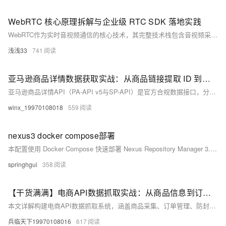
WebRTC 核心原理拆解与企业级 RTC SDK 落地实践
WebRTC作为实时音视频通信的核心技术，其完整技术栈包含音视频采集、编码、传输、解码和渲染等模块。文章深入解析了WebRTC的底层架构，重点介绍了NAT穿透(ICE/STUN/TURN)、音视频编解码(VP8/OPUS)和媒体传输(RTP/SRTP)等关键技术。通过Java实现的RTC SDK示例，展示了如何构建企业级解决方案，包括环境配置、核心代码实现和功能验证。最后提出了性能优化(抗丢包、延迟控制)、稳定性(断线重连、TURN容灾)和安全性(SRTP加密、信令鉴权)等关键策略，并针对NAT穿透失败、音视频不同步等常见问题提供了解决方案。
浅浅33
741
亚马逊商品详情数据获取实战：从商品链接提取 ID 到解析详情
亚马逊商品详情API（PA-API v5与SP-API）是官方合规数据接口，分别面向第三方开发者与入驻卖家，支持获取ASIN/关键词对应的商品标题、价格、图片、评价等核心信息，广泛用于比价、选品、竞品分析及Listing优化。接入稳定、数据权威。（239字）
winx_19970108018
559
nexus3 docker compose部署
本配置使用 Docker Compose 快速部署 Nexus Repository Manager 3.87.2。通过映射端口 8081、挂载持久化数据卷（nexus-data），并设置正确权限（UID/GID 200），确保服务稳定运行，支持制品仓库管理。
springhgui
358
【干货满满】电商API数据抓取实战：从商品信息到订单管理全链路实现
本文详解构建电商API数据抓取系统，涵盖商品采集、订单管理、防封策略、数据存储与分析，适用于价格监控、供应链管理等场景。
兵临天下19970108016
617