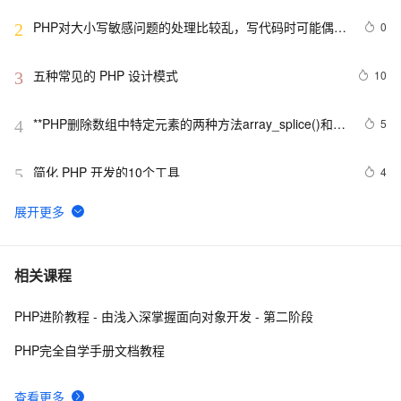
PHP对大小写敏感问题的处理比较乱，写代码时可能偶尔
0
2
出问题，所以这里总结一下。以便用到的出现错误
五种常见的 PHP 设计模式
10
3
**PHP删除数组中特定元素的两种方法array_splice()和
5
4
unset()
简化 PHP 开发的10个工具
4
5
PHP5中定义对象的字符串值
5
6
PHP 接口
585
7
相关课程
PHP进阶教程 - 由浅入深掌握面向对象开发 - 第二阶段
使用消息服务(MNS)订阅阿里云物联网平台设备消息PHP
1
8
示例参考
PHP完全自学手册文档教程
跟我学习php数组常用函数-下篇
626
9
查看更多