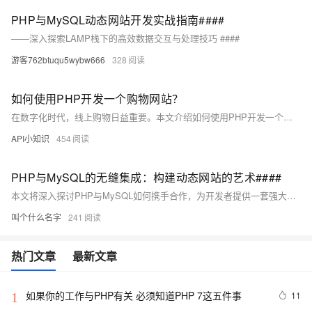
PHP与MySQL动态网站开发实战指南####
——深入探索LAMP栈下的高效数据交互与处理技巧 ####
游客762btuqu5wybw666
328
如何使用PHP开发一个购物网站？
在数字化时代，线上购物日益重要。本文介绍如何使用PHP开发一个功能完善、用户友好的购物网站，涵盖需求分析、开发环境选择、数据库设计、前后端开发、用户认证、商品展示、购物车、订单管理、功能扩展及安全性能优化等环节，旨在提供全面的开发指南。
API小知识
454
PHP与MySQL的无缝集成：构建动态网站的艺术####
本文将深入探讨PHP与MySQL如何携手合作，为开发者提供一套强大的工具集，以构建高效、动态且用户友好的网站。不同于传统的摘要概述，本文将以一个生动的案例引入，逐步揭示两者结合的魅力所在，最终展示如何通过简单几步实现数据驱动的Web应用开发。 ####
叫个什么名字
241
热门文章
最新文章
如果你的工作与PHP有关 必须知道PHP 7这五件事
11
1