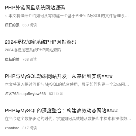
PHP外链网盘系统网站源码
> 本文将详细介绍如何从零构建一个基于PHP和MySQL的文件管理系统，分解项目代码并剖析每个模块的功能。我们将以`index.php`、`config.php`和`api.php`这三个核心文件为例，详细展示如何设计文件列表、数据库配置和文件上传接口，从而实现一个完整的文件管理系统。该文章可以作为学术研究和代码实现的参考。
疯狂的猿
660
2024授权加密系统PHP网站源码
2024授权加密系统PHP网站源码
疯狂的猿
768
PHP与MySQL动态网站开发：从基础到实践####
本文将深入探讨PHP与MySQL的结合使用，展示如何构建一个动态网站。通过一系列实例和代码片段，我们将逐步了解数据库连接、数据操作、用户输入处理及安全防护等关键技术点。无论您是初学者还是有经验的开发者，都能从中获益匪浅。 ####
游客762btuqu5wybw666
631
PHP与MySQL的深度整合：构建高效动态网站####
在当今这个数据驱动的时代，掌握如何高效地从数据库中检索和操作数据是至关重要的。本文将深入探讨PHP与MySQL的深度整合方法，揭示它们如何协同工作以优化数据处理流程，提升网站性能和用户体验。我们将通过实例分析、技巧分享和最佳实践指导，帮助你构建出既高效又可靠的动态网站。无论你是初学者还是有经验的开发者，都能从中获得宝贵的见解和实用的技能。 ####
zhanbao
317