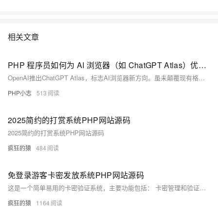
相关文章
PHP 程序员如何为 AI 浏览器（如 ChatGPT Atlas）优化网站
OpenAI推出ChatGPT Atlas，标志AI浏览器新方向。虽未颠覆现有格局，但为开发者带来新机遇。PHP建站者需关注AI爬虫抓取特性，优化技术结构（如SSR、Schema标记）、提升内容可读性与语义清晰度，并考虑未来agent调用能力。通过robots.txt授权、结构化数据、内容集群与性能优化，提升网站在AI搜索中的可见性与引用机会，提前布局AI驱动的流量新格局。
PHP小志
513
2025简约的打赏系统PHP网站源码
2025简约的打赏系统PHP网站源码
疯狂的猿
484
免登录游客卡密发放系统PHP网站源码
这是一个简单易用的卡密验证系统，主要功能包括： 卡密管理和验证，多模板支持，响应式设计，验证码保护，防刷机制，简洁的用户界面， 支持自定义模板，移动端优化，安全性保护，易于部署和维护。
疯狂的猿
1164