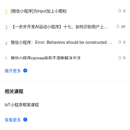
[微信小程序]为input加上小图标
3
2
【一步步开发AI运动小程序】十七、如何识别用户上传
20
3
视频中的人体、运动、动作、姿态？
微信小程序：Error: Behaviors should be constructed 
3
4
with Behavior()
微信小程序canvas画布不清晰解决方法
5
5
云开发（微信-小程序）笔记（六）----云函数，就这
6
6
（下）
基于 Serverless 架构的头像漫画风处理小程序
6
7
相关课程
IoT小程序框架课程
商标小程序这些隐藏技能，你发现了吗？
6
8
查看更多
模式应用 － 利用工厂模式制作自己的"小程序测试工
485
9
厂"