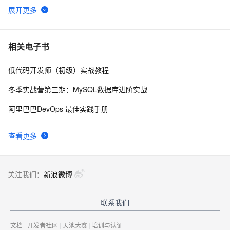
Asp.Net MVC5入门学习系列④
737
6
ASP.NET访问权限管理
512
7
相关电子书
低代码开发师（初级）实战教程
.NET Compact Framework下的单元测试
4
8
冬季实战营第三期：MySQL数据库进阶实战
.NET设计模式（12）：外观模式（Façade Pattern）
7
9
阿里巴巴DevOps 最佳实践手册
将 DataTable 或 String 数据转化为json(.NET)
576
10
查看更多
关注我们：
新浪微博
联系我们
文档
|
开发者社区
|
天池大赛
|
培训与认证