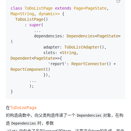
class
ToDoListPage
extends
Page<PageState
, 
Map<String
, 
dynamic>>
{

ToDoListPage
()

      : 
super
(

          ...

          dependencies: 
Dependencies
<
PageState
>
(

              adapter: 
ToDoListAdapter
(),

              slots: <
String
, 
Dependent
<
PageState
>>{

                'report': 
ReportConnector
() + 
ReportComponent
()

              }),

        ...

        );

}
在
ToDoListPage
的构造函数中，向父类构造传递了一个
对象，在构
Dependencies
造
时，参数
Dependencies
中包含了名叫"
report
"的item，注意这个item的生成，是由