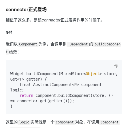
connector正式登场
铺垫了这么多，是该
connector
正式发挥作用的时候了。
get
我们以
为例，会调用到
的
Component
_Dependent
buildComponen
函数：
t
Widget buildComponent(MixedStore<
Object
> store, 
Get<T> getter) {

    final AbstractComponent<P> component = 
logic;

return
 component.buildComponent(store, 
()
=>
 connector.get(getter()));

}
这里的
实际就是一个
对象，在调用
logic
Component
Component