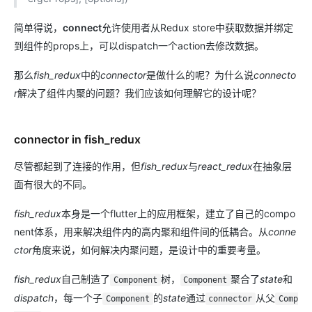
简单得说，
connect
允许使用者从Redux store中获取数据并绑定
到组件的props上，可以dispatch一个action去修改数据。
那么
fish_redux
中的
connector
是做什么的呢？为什么说
connecto
r
解决了组件内聚的问题？我们应该如何理解它的设计呢？
connector in fish_redux
尽管都起到了连接的作用，但
fish_redux
与
react_redux
在抽象层
面有很大的不同。
fish_redux
本身是一个flutter上的应用框架，建立了自己的compo
nent体系，用来解决组件内的高内聚和组件间的低耦合。从
conne
ctor
角度来说，如何解决内聚问题，是设计中的重要考量。
fish_redux
自己制造了
树，
聚合了
state
和
Component
Component
dispatch
，每一个子
的
state
通过
从父
Component
connector
Comp