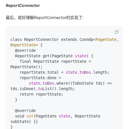
ReportConnector
最后，就好理解ReportConnector的实现了:
class ReportConnector extends ConnOp
<PageState, 
ReportState>
 {

  @override

  ReportState get(PageState 
state
) {

    final ReportState reportState = 
ReportState();

    reportState.total = 
state
.
to
D
os
.length;

    reportState.done =

state
.
to
D
os
.where((ToDoState tds) => 
tds.isDone).
to
List().length;

    return reportState;

  }

  @override

  void 
set
(PageState 
state
, ReportState 
subState) {}

}