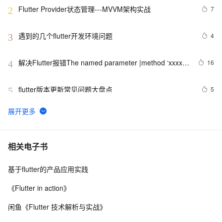
Flutter Provider状态管理---MVVM架构实战
7
2
遇到的几个flutter开发环境问题
4
3
解决Flutter报错The named parameter |method ‘xxxx‘ 
16
4
isn‘t defined.
flutter版本更新常见问题大盘点
5
5
Flutter通过BasicMessageChannel与Android iOS 的双向
1
6
通信
Flutter应用的国际化支持：实现多语言环境的优雅策略
7
7
相关电子书
基于flutter的产品应用实践
Flutter 组件（二）文本 与 输入框组件
5
8
《Flutter in action》
【Flutter】Android、Flutter 折叠屏适配 ( 展开大屏 | 折
4
9
闲鱼《Flutter 技术解析与实战》
叠主屏 | 折叠副屏 | 静态展示 | 动态热切换适配 | 拉伸布
局 | X 轴自适应适配 | 布局重构 )（一）