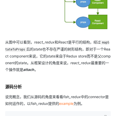
从图中可以看到，
react_redux
和
React
是平行的结构，经过
mapS
后的
state
也不存在严谨的树形结构，即对于一个Rea
tateToProps
ct component来说，它的
state
来自于Redux store而不是父comp
onent的
state
。从框架设计的角度来说，
react_redux
最重要的一
个操作就是
attach
。
源码分析
说完概念，我们从源码的角度来看看
fish_redux
中的
connector
是
如何运作的，以
fish_redux
提供的
example
为例。