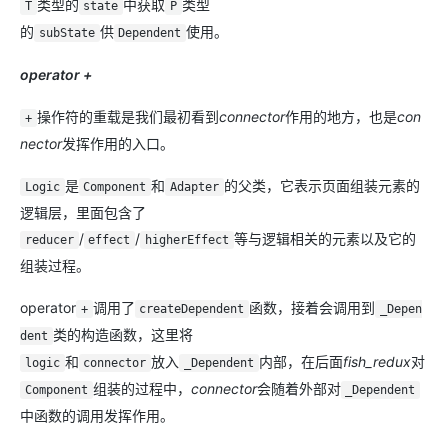
类型的
中获取
类型
T
state
P
的
供
使用。
subState
Dependent
operator +
操作符的重载是我们最初看到
connector
作用的地方，也是
con
+
nector
发挥作用的入口。
是
和
的父类，它表示页面组装元素的
Logic
Component
Adapter
逻辑层，里面包含了
/
/
等与逻辑相关的元素以及它的
reducer
effect
higherEffect
组装过程。
operator
调用了
函数，接着会调用到
+
createDependent
_Depen
类的构造函数，这里将
dent
和
放入
内部，在后面
fish_redux
对
logic
connector
_Dependent
组装的过程中，
connector
会随着外部对
Component
_Dependent
中函数的调用发挥作用。