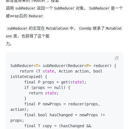
部设置进来的
，接着
reducer
调用
返回一个
对象。
是一个
subReducer
SubReducer
SubReducer
被wrap后的
Reducer
的实现在
中，
继承了
subReducer
MutableConn
ConnOp
MutableC
类，也获得了这个能
onn
力。
SubReducer
<T>
 subReducer(Reducer
<P>
 reducer) {

    return (T 
state
, Action action, bool 
isStateCopied) {

      final P props = get(
state
);

      if (props == null) {

        return 
state
;

      }

      final P newProps = reducer(props, 
action);

      final bool hasChanged = newProps != 
props;

      final T copy = (hasChanged && 