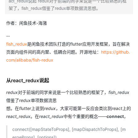
act_redux说起 redux对于前端的同学来说是一个比较熟悉的框
架了，fish_redux借鉴了redux单项数据流思想。
作者：闲鱼技术-海潴
--
fish_redux
是闲鱼技术团队打造的flutter应用开发框架，旨在解决
页面内组件间的高内聚、低耦合问题。开源地址：
https://github.
com/alibaba/fish-redux
从react_redux说起
redux
对于前端的同学来说是一个比较熟悉的框架了，
fish_redux
借鉴了
redux
单项数据流思
想。在
flutter
上说到
redux
，大家可能第一反应会类比到
react
上的
react_redux
。在
react_redux
中有个重要的概念——
connect
，
connect([mapStateToProps], [mapDispatchToProps], [m
ergeProps], [options])