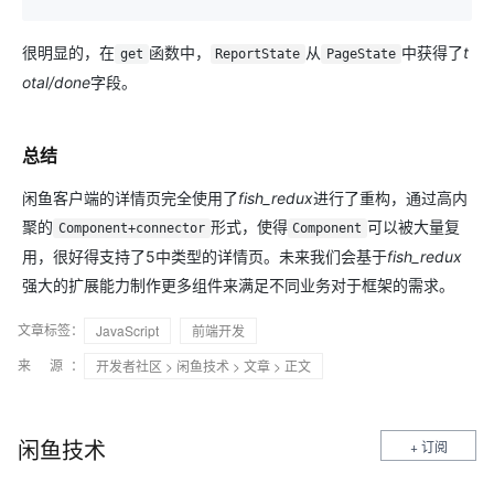
很明显的，在
函数中，
从
中获得了
t
get
ReportState
PageState
otal/done
字段。
总结
闲鱼客户端的详情页完全使用了
fish_redux
进行了重构，通过高内
聚的
形式，使得
可以被大量复
Component+connector
Component
用，很好得支持了5中类型的详情页。未来我们会基于
fish_redux
强大的扩展能力制作更多组件来满足不同业务对于框架的需求。
文章标签：
JavaScript
前端开发
来 源：
开发者社区
>
闲鱼技术
>
文章
> 正文
闲鱼技术
+ 订阅