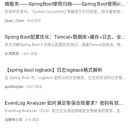
微服务——SpringBoot使用归纳——Spring Boot使用slf4j进行日志记录——slf4j 介绍
在软件开发中，`System.out.println()`常被用于打印信息，但大量使用会增加资源消耗。实际项目推荐使用slf4j结合logback输出日志，效率更高。Slf4j（Simple Logging Facade for Java）是一个日志门面，允许开发者通过统一方式记录日志，无需关心具体日志系统。它支持灵活切换日志实现（如log4j或logback），且具备简洁占位符和日志级别判断等优势。阿里巴巴《Java开发手册》强制要求使用slf4j，以保证日志处理方式的统一性和维护性。使用时只需通过`LoggerFactory`创建日志实例即可。
Quan_Chen
908
Spring Boot配置优化：Tomcat+数据库+缓存+日志，全场景教程
本文详解Spring Boot十大核心配置优化技巧，涵盖Tomcat连接池、数据库连接池、Jackson时区、日志管理、缓存策略、异步线程池等关键配置，结合代码示例与通俗解释，助你轻松掌握高并发场景下的性能调优方法，适用于实际项目落地。
云流雨洄
1841
【spring boot logback】日志logback格式解析
在 Spring Boot 中，Logback 是默认的日志框架，它支持灵活的日志格式配置。通过配置 logback.xml 文件，可以定义日志的输出格式、日志级别、日志文件路径等。
ap4694y9w
2001
EventLog Analyzer 如何满足等保合规要求？密码有效期、产品日志保留、配置备份三大核心问题全面解答
EventLog Analyzer（ELA）助力企业满足网络安全等级保护要求，支持配置自动/手动备份、日志180天留存及密码策略管理，提升合规性与安全运营效率。
运维有小邓
376