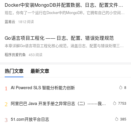
Docker中安装MongoDB并配置数据、日志、配置文件持久化。
现在，你有了一个运行在Docker中的MongoDB，它拥有自己的小空间，对高楼大厦的崩塌视而不见（会话丢失和数据不持久化的问题）。这个MongoDB的数据、日志、配置文件都会妥妥地保存在你为它精心准备的地方，天旋地转，它也不会失去一丁点儿宝贵的记忆（即使在容器重启后）。
蓝易云
1812
Go语言项目工程化 —— 日志、配置、错误处理规范
本章详解Go语言项目工程化核心规范，涵盖日志、配置与错误处理三大关键领域。在日志方面，强调其在问题排查、性能优化和安全审计中的作用，推荐使用高性能结构化日志库zap，并介绍日志级别与结构化输出的最佳实践。配置管理部分讨论了配置分离的必要性，对比多种配置格式如JSON、YAML及环境变量，并提供viper库实现多环境配置的示例。错误处理部分阐述Go语言显式返回error的设计哲学，讲解标准处理方式、自定义错误类型、错误封装与堆栈追踪技巧，并提出按调用层级进行错误处理的建议。最后，总结各模块的工程化最佳实践，助力构建可维护、可观测且健壮的Go应用。
程序员爱钓鱼
453
热门文章
最新文章
AI Powered SLS 智能分析能力创新
8
1
阿里巴巴 Java 开发手册之异常日志（二）-------我的
7753
2
经验
51.com开放平台日志
385
3