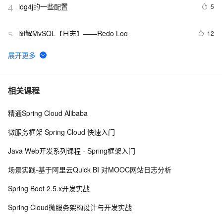
log4j的一些配置
5
4
图解MySQL【日志】——Redo Log
12
5
Log4J 漏洞复现+漏洞靶场
8
6
python 技术篇-logging模块的日志定期清理设置，自动清
5
7
相关课程
理上个月的日志实例演示
精通Spring Cloud Alibaba
SLS新版告警入门-旧版告警升级
7
8
微服务框架 Spring Cloud 快速入门
Artifact SSMTest:war exploded: Error during artifact 
8
9
Java Web开发系列课程 - Spring框架入门
deployment. See server log for details.
Windows Phone 实用开发技巧（24）：上传日志
581
10
场景实践-基于阿里云Quick BI 对MOOC网站日志分析
Spring Boot 2.5.x开发实战
Spring Cloud微服务架构设计与开发实战