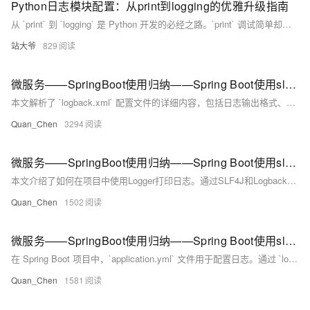
Python日志模块配置：从print到logging的优雅升级指南
从 `print` 到 `logging` 是 Python 开发的必经之路。`print` 调试简单却难维护，日志混乱、无法分级、缺乏上下文；而 `logging` 支持级别控制、多输出、结构化记录，助力项目可维护性升级。本文详解痛点、优势、迁移方案与最佳实践，助你构建专业日志系统，让程序“有记忆”。
站大爷
829
微服务——SpringBoot使用归纳——Spring Boot使用slf4j进行日志记录—— logback.xml 配置文件解析
本文解析了 `logback.xml` 配置文件的详细内容，包括日志输出格式、存储路径、控制台输出及日志级别等关键配置。通过定义 `LOG_PATTERN` 和 `FILE_PATH`，设置日志格式与存储路径；利用 `&lt;appender&gt;` 节点配置控制台和文件输出，支持日志滚动策略（如文件大小限制和保存时长）；最后通过 `&lt;logger&gt;` 和 `&lt;root&gt;` 定义日志级别与输出方式。此配置适用于精细化管理日志输出，满足不同场景需求。
Quan_Chen
3294
微服务——SpringBoot使用归纳——Spring Boot使用slf4j进行日志记录——使用Logger在项目中打印日志
本文介绍了如何在项目中使用Logger打印日志。通过SLF4J和Logback，可设置不同日志级别（如DEBUG、INFO、WARN、ERROR）并支持占位符输出动态信息。示例代码展示了日志在控制器中的应用，说明了日志配置对问题排查的重要性。附课程源码下载链接供实践参考。
Quan_Chen
1502
微服务——SpringBoot使用归纳——Spring Boot使用slf4j进行日志记录—— application.yml 中对日志的配置
在 Spring Boot 项目中，`application.yml` 文件用于配置日志。通过 `logging.config` 指定日志配置文件（如 `logback.xml`），实现日志详细设置。`logging.level` 可定义包的日志输出级别，例如将 `com.itcodai.course03.dao` 包设为 `trace` 级别，便于开发时查看 SQL 操作。日志级别从高到低为 ERROR、WARN、INFO、DEBUG，生产环境建议调整为较高级别以减少日志量。本课程采用 yml 格式，因其层次清晰，但需注意格式要求。
Quan_Chen
1581