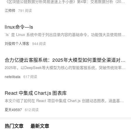
《区块链公链数据分析简易速速上手小册》第4章：交易数据分析（2024 最新版）（上）
江帅帅
791
linux命令—ls
`ls` 是 Linux 系统中用于列出目录内容的基础命令，功能强大且使用频率极高。它可以帮助用户查看文件、分析磁盘空间及检查权限等。常用选项如 `-l` 显示详细信息，`-a` 包含隐藏文件，`-h` 以易读格式展示大小，`-t` 按修改时间排序等。通过组合选项，可实现复杂需求，如递归遍历目录（`-R`）、显示 inode 号（`-i`）或结合正则过滤特定文件。注意权限限制、特殊字符处理及大规模目录操作可能带来的性能问题。掌握 `ls` 是高效使用 Linux 的关键一步。
刘俊辉个人博客
944
合力亿捷云客服系统：2025年大模型如何重塑全渠道对话体验
2025年，以DeepSeek等大模型为核心的智能客服系统，突破传统效率瓶颈，通过全渠道整合、多模态交互、个性化服务与情感智能，重构企业客户互动模式。从机械应答到认知共情，从单一文本到多维交互，大模型赋能客服系统成为企业价值创造的战略资产，推动客户服务迈向智能化新纪元。
nefelibata
617
React 中集成 Chart.js 图表库
本文介绍了如何在 React 项目中集成 Chart.js 创建动态图表，涵盖基础概念、安装步骤、代码示例及常见问题解决方法，帮助开发者轻松实现数据可视化。
夏天49597
612
热门文章
最新文章