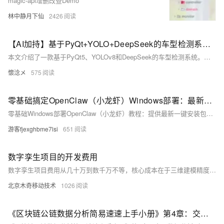
magic-api增删改查Demo
林中静月下仙
2426
【AI加持】基于PyQt+YOLO+DeepSeek的车型检测系统（详细介绍）
本文介绍了一款基于PyQt5、YOLOv8和DeepSeek的车型检测系统。该系统通过YOLOv8实现实时目标检测，可识别公交车、小汽车等多种车型，并利用DeepSeek进行智能分析评估。系统采用Sqlite3进行数据存储，结合多线程技术提升性能。应用场景包括交通流量监测、智慧停车场管理、公路收费站和城市安防等，为智能交通建设提供高效解决方案。系统还具备登录注册功能，确保使用安全。该技术方案将计算机视觉与AI分析相结合，推动交通管理向智能化方向发展。
懷淰メ
575
零基础搞定OpenClaw（小龙虾）Windows部署：最新安装包+全报错解决方案
零基础Windows部署OpenClaw（小龙虾）教程：提供最新一键安装包（v2.6.2），内置Git/Node.js/Python等全部依赖，5–10分钟可视化完成。覆盖杀毒拦截、路径报错、解压失败等全场景解决方案，支持微信/飞书联动、本地运行保安全。
游客fjexghbme7lsi
651
数字孪生项目的开发费用
数字孪生项目费用从几十万到数千万不等，核心成本在于三维建模精度与数据打通深度。基础展示型侧重可视化，工业级需系统集成与算法支持，城市级则涉及大规模扫描、仿真与定制引擎开发。建模等级（LOD）、数据获取难度和渲染方式是影响价格三大变量。预算50万内可选轻量化方案，200万以上可实现生产联动与智能决策。#数字孪生 #webgl开发 #软件外包公司
北京木奇移动技术
1026
《区块链公链数据分析简易速速上手小册》第4章：交易数据分析（2024 最新版）（上）