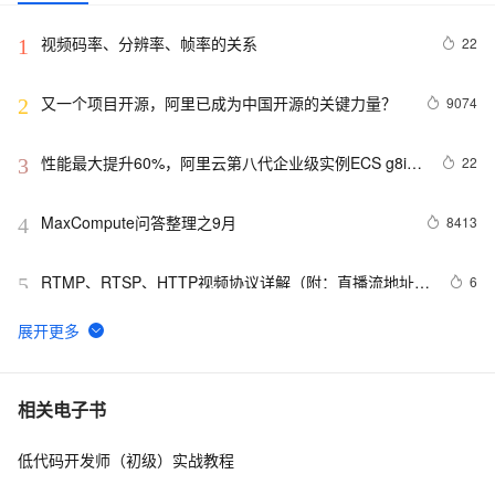
视频码率、分辨率、帧率的关系
22
1
又一个项目开源，阿里已成为中国开源的关键力量？
9074
2
性能最大提升60%，阿里云第八代企业级实例ECS g8i正
22
3
式上线
MaxCompute问答整理之9月
8413
4
RTMP、RTSP、HTTP视频协议详解（附：直播流地址、
6
5
播放软件）
【YOLOv8改进 - 注意力机制】Triplet Attention：轻量
55
6
有效的三元注意力
Python PIL远程命令执行漏洞复现(CVE-2017-8291 
14
7
相关电子书
CVE-2017-8291)
低代码开发师（初级）实战教程
新年快乐 ~
530
8