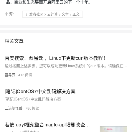
品、商业和生态层面开启阿里云的下一个十年。
来 源：
开发者社区
>
云计算
>
文章
> 正文
相关文章
百度搜索：蓝易云 ，Linux下更新curl版本教程！
通过按照上述步骤，您可以成功更新Linux系统中的curl版本。请确保在更新之前备份任何重要数据，并在操作过程中仔细阅读和遵循curl源代码的相关文档和指南。
蓝易云
415
[笔记]CentOS7中文乱码解决方案
[笔记]CentOS7中文乱码解决方案
二进制怪兽
780
若依ruoyi框架整合magic-api增删改查Demo