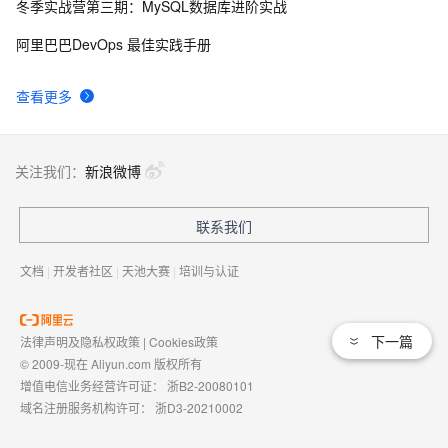
冬季实战营第三期：MySQL数据库进阶实战
50个优秀的名片设计作品欣赏
577
9
阿里巴巴DevOps 最佳实践手册
WebBrowser控件使用详解
593
10
查看更多
关注我们：
新浪微博
联系我们
文档
|
开发者社区
|
天池大赛
|
培训与认证
下一篇
法律声明及隐私权政策
|
Cookies政策
© 2009-现在 Aliyun.com 版权所有
增值电信业务经营许可证：
浙B2-20080101
域名注册服务机构许可：
浙D3-20210002
浙公网安备 33010602009975号
浙B2-20080101-4