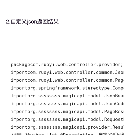
2.自定义json返
回结果
package
com
.
ruoyi
.
web
.
controller
.
provider
import
com
.
ruoyi
.
web
.
controller
.
common
.
JsonBac
import
com
.
ruoyi
.
web
.
controller
.
common
.
PageJso
import
org
.
springframework
.
stereotype
.
Componen
import
org
.
ssssssss
.
magicapi
.
model
.
JsonBean
import
org
.
ssssssss
.
magicapi
.
model
.
JsonCodeCon
import
org
.
ssssssss
.
magicapi
.
model
.
PageResult
import
org
.
ssssssss
.
magicapi
.
model
.
RequestEnti
import
org
.
ssssssss
.
magicapi
.
provider
.
ResultPr