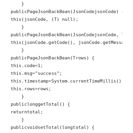
public
PageJsonBackBean
(
JsonCode
jsonCode
this
(
jsonCode
, (
T
) 
null
public
PageJsonBackBean
(
JsonCode
jsonCode
, 
T
row
this
(
jsonCode
.
getCode
(), 
jsonCode
.
getMessage
(
public
PageJsonBackBean
(
T
rows
this
.
code
=
1
this
.
msg
=
"success"
this
.
timestamp
=
System
.
currentTimeMillis
this
.
rows
=
rows
public
long
getTotal
return
total
public
void
setTotal
(
long
total