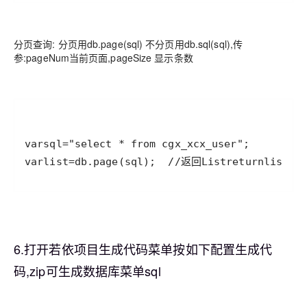
分页查询: 分页用db.page(sql) 不分页用db.sql(sql),传
参:pageNum当前页面,pageSize 显示条数
var
sql
=
"select * from cgx_xcx_user"
var
list
=
db
.
page
(
sql
);  
//返回List
return
list
6.打开若依项目生成代码菜单按如下配置生成代
码,zip可生成数据库菜单sql