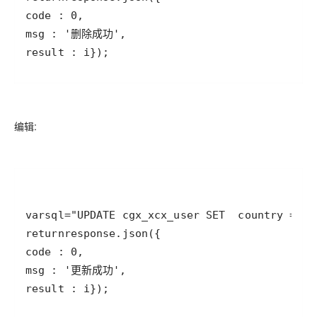
code
 : 
0
msg
 : 
'删除成功'
result
 : 
i
});
编辑:
var
sql
=
"UPDATE cgx_xcx_user SET  country = #{
return
response
.
json
code
 : 
0
msg
 : 
'更新成功'
result
 : 
i
});