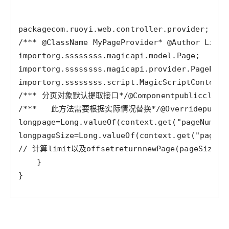
package
com
.
ruoyi
.
web
.
controller
.
provider
/**
* @ClassName MyPageProvider
* @Author Lin
* 
import
org
.
ssssssss
.
magicapi
.
model
.
Page
import
org
.
ssssssss
.
magicapi
.
provider
.
PageProv
import
org
.
ssssssss
.
script
.
MagicScriptContext
/**
* 分页对象默认提取接口
*/
@Component
public
class
/**
*   此方法需要根据实际情况替换
*/
@Override
publi
long
page
=
Long
.
valueOf
(
context
.
get
(
"pageNum"
).
long
pageSize
=
Long
.
valueOf
(
context
.
get
(
"pageSi
// 计算limit以及offset
return
new
Page
(
pageSize
, 