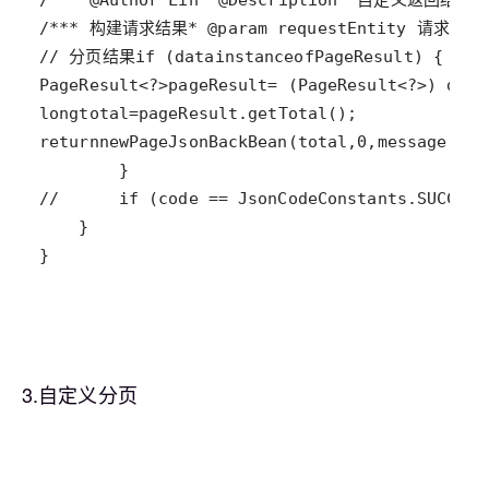
/**
* @Author Lin
* @Description  自定义返回结果
*
/**
* 构建请求结果
* @param requestEntity 请求相
// 分页结果
if
 (
data
instanceof
PageResult
PageResult
<?>
pageResult
=
 (
PageResult
<?>
) 
data
long
total
=
pageResult
.
getTotal
return
new
PageJsonBackBean
(
total
,
0
,
message
, 
pa
//      if (code == JsonCodeConstants.SUCCESS
}
3.自定义分页