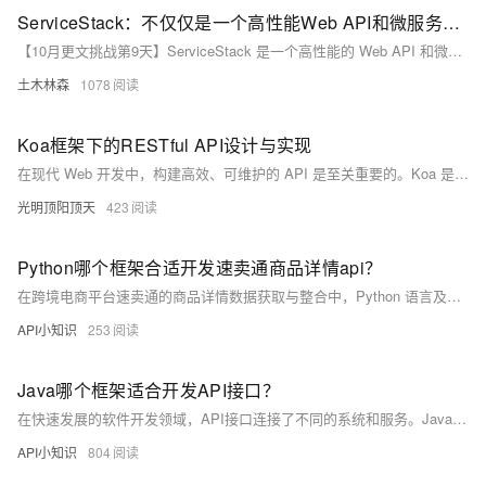
ServiceStack：不仅仅是一个高性能Web API和微服务框架，更是一站式解决方案——深入解析其多协议支持及简便开发流程，带您体验前所未有的.NET开发效率革命
【10月更文挑战第9天】ServiceStack 是一个高性能的 Web API 和微服务框架，支持 JSON、XML、CSV 等多种数据格式。它简化了 .NET 应用的开发流程，提供了直观的 RESTful 服务构建方式。ServiceStack 支持高并发请求和复杂业务逻辑，安装简单，通过 NuGet 包管理器即可快速集成。示例代码展示了如何创建一个返回当前日期的简单服务，包括定义请求和响应 DTO、实现服务逻辑、配置路由和宿主。ServiceStack 还支持 WebSocket、SignalR 等实时通信协议，具备自动验证、自动过滤器等丰富功能，适合快速搭建高性能、可扩展的服务端应用。
土木林森
1078
Koa框架下的RESTful API设计与实现
在现代 Web 开发中，构建高效、可维护的 API 是至关重要的。Koa 是一个流行的 Node.js Web 应用框架，它具有简洁、灵活和强大的特性，非常适合用于设计和实现 RESTful API。
光明顶阳顶天
423
Python哪个框架合适开发速卖通商品详情api？
在跨境电商平台速卖通的商品详情数据获取与整合中，Python 语言及其多种框架（如 Flask、Django、Tornado 和 FastAPI）提供了高效解决方案。Flask 简洁灵活，适合快速开发；Django 功能全面，适用于大型项目；Tornado 性能卓越，擅长处理高并发；FastAPI 结合类型提示和异步编程，开发体验优秀。选择合适的框架需综合考虑项目规模、性能要求和团队技术栈。
API小知识
253
Java哪个框架适合开发API接口？
在快速发展的软件开发领域，API接口连接了不同的系统和服务。Java作为成熟的编程语言，其生态系统中出现了许多API开发框架。Magic-API因其独特优势和强大功能，成为Java开发者优选的API开发框架。本文将从核心优势、实际应用价值及未来展望等方面，深入探讨Magic-API为何值得选择。
API小知识
804