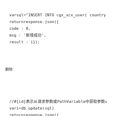
var
sql
=
"INSERT INTO cgx_xcx_user( country, pr
return
response
.
json
code
 : 
0
msg
 : 
'新增成功'
result
 : 
i
});
删除:
//#{id}表示从请求参数或PathVariable中获取参数
var
s
var
i
=
db
.
update
(
sql
return
response
.
json