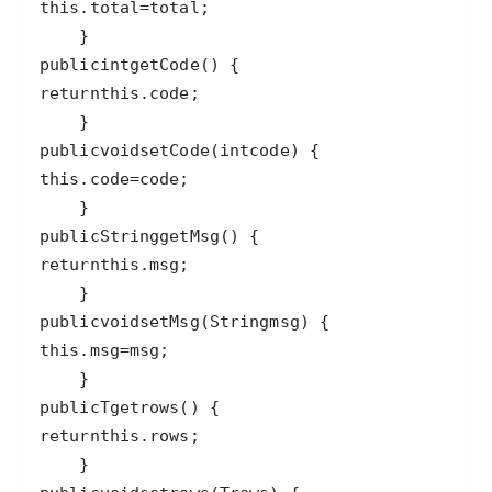
this
.
total
=
total
public
int
getCode
return
this
.
code
public
void
setCode
(
int
code
this
.
code
=
code
public
String
getMsg
return
this
.
msg
public
void
setMsg
(
String
msg
this
.
msg
=
msg
public
T
getrows
return
this
.
rows