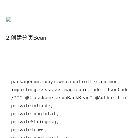
2.创建分页Bean
package
com
.
ruoyi
.
web
.
controller
.
common
import
org
.
ssssssss
.
magicapi
.
model
.
JsonCode
/**
* @ClassName JsonBackBean
* @Author Lin
* @D
private
int
code
private
long
total
private
String
msg
private
T
rows
private
long
timestamp