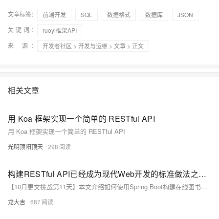
文章标签：
前端开发
SQL
数据格式
数据库
JSON
关键词：
ruoyi框架API
来 源：
开发者社区
>
开发与运维
>
文章
> 正文
相关文章
用 Koa 框架实现一个简单的 RESTful API
用 Koa 框架实现一个简单的 RESTful API
光明顶阳顶天
298
构建RESTful API已经成为现代Web开发的标准做法之一。Spring Boot框架因其简洁的配置、快速的启动特性及丰富的功能集而备受开发者青睐。
【10月更文挑战第11天】本文介绍如何使用Spring Boot构建在线图书管理系统的RESTful API。通过创建Spring Boot项目，定义`Book`实体类、`BookRepository`接口和`BookService`服务类，最后实现`BookController`控制器来处理HTTP请求，展示了从基础环境搭建到API测试的完整过程。
龙大吉
687