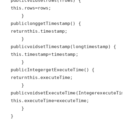
public
void
setrows
(
T
rows
this
.
rows
=
rows
public
long
getTimestamp
return
this
.
timestamp
public
void
setTimestamp
(
long
timestamp
this
.
timestamp
=
timestamp
public
Integer
getExecuteTime
return
this
.
executeTime
public
void
setExecuteTime
(
Integer
executeTime
this
.
executeTime
=
executeTime
}