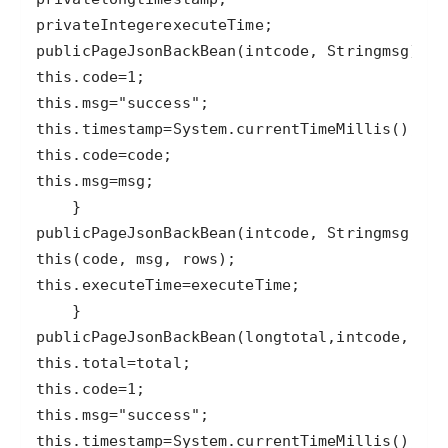
private
Integer
executeTime
public
PageJsonBackBean
(
int
code
, 
String
msg
this
.
code
=
1
this
.
msg
=
"success"
this
.
timestamp
=
System
.
currentTimeMillis
this
.
code
=
code
this
.
msg
=
msg
public
PageJsonBackBean
(
int
code
, 
String
msg
, 
T
r
this
(
code
, 
msg
, 
rows
this
.
executeTime
=
executeTime
public
PageJsonBackBean
(
long
total
,
int
code
, 
Str
this
.
total
=
total
this
.
code
=
1
this
.
msg
=
"success"
this
.
timestamp
=
System
.
currentTimeMillis