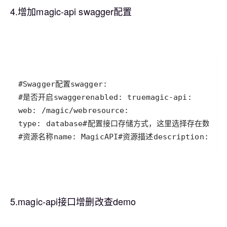
4.增加magic-api swagger配置
#
Swagger配置
swagger
#
是否开启swagger
enabled
: 
true
magic
-
api
web
: 
/
magic
/
web
resource
type
: 
database
#
配置接口存储方式，这里选择存在数据库
#
资源名称
name
: 
MagicAPI
#
资源描述
description
: 
Ma
5.magic-api接
口增删改查demo