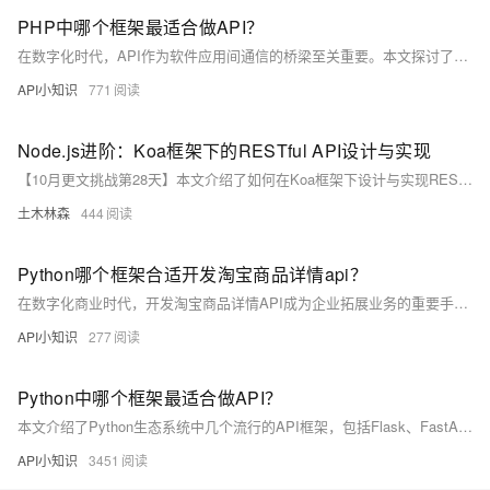
PHP中哪个框架最适合做API？
在数字化时代，API作为软件应用间通信的桥梁至关重要。本文探讨了PHP中适合API开发的主流框架，包括Laravel、Symfony、Lumen、Slim、Yii和Phalcon，分析了它们的特点和优势，帮助开发者选择合适的框架，提高开发效率、保证接口稳定性和安全性。
API小知识
771
Node.js进阶：Koa框架下的RESTful API设计与实现
【10月更文挑战第28天】本文介绍了如何在Koa框架下设计与实现RESTful API。首先概述了Koa框架的特点，接着讲解了RESTful API的设计原则，包括无状态和统一接口。最后，通过一个简单的博客系统示例，详细展示了如何使用Koa和koa-router实现常见的CRUD操作，包括获取、创建、更新和删除文章。
土木林森
444
Python哪个框架合适开发淘宝商品详情api？
在数字化商业时代，开发淘宝商品详情API成为企业拓展业务的重要手段。Python凭借其强大的框架支持，如Flask、Django、Tornado和FastAPI，为API开发提供了多样化的选择。本文探讨了这些框架的特点、优势及应用场景，帮助开发者根据项目需求选择最合适的工具，确保API的高效、稳定与可扩展性。
API小知识
277
Python中哪个框架最适合做API？
本文介绍了Python生态系统中几个流行的API框架，包括Flask、FastAPI、Django Rest Framework（DRF）、Falcon和Tornado。每个框架都有其独特的优势和适用场景。Flask轻量灵活，适合小型项目；FastAPI高性能且自动生成文档，适合需要高吞吐量的API；DRF功能强大，适合复杂应用；Falcon高性能低延迟，适合快速API开发；Tornado异步非阻塞，适合高并发场景。文章通过示例代码和优缺点分析，帮助开发者根据项目需求选择合适的框架。
API小知识
3451