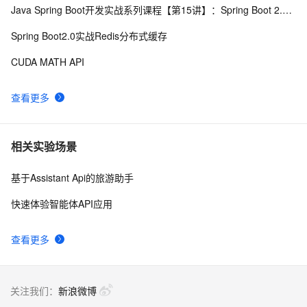
Java Spring Boot开发实战系列课程【第15讲】：Spring Boot 2.0 API与Spring REST Docs实战
GrayLog使用HTTP JSONPath方式调用微步在线云API
11
8
识别威胁IP
Spring Boot2.0实战Redis分布式缓存
透过【百度地图API】分析双闭包问题
6
9
CUDA MATH API
阿里云智能视觉开放平台人脸人体API测试Demo
6
10
查看更多
相关实验场景
基于Assistant Api的旅游助手
快速体验智能体API应用
查看更多
关注我们：
新浪微博