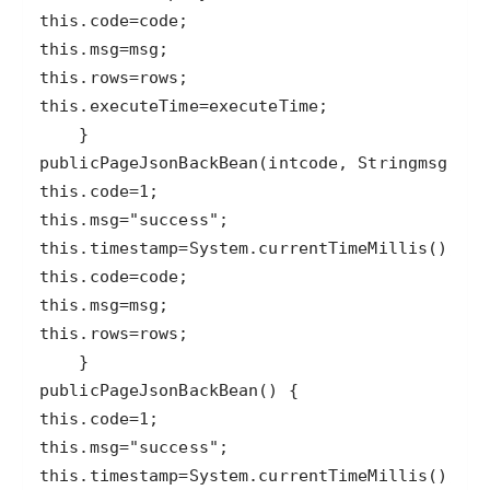
this
.
code
=
code
this
.
msg
=
msg
this
.
rows
=
rows
this
.
executeTime
=
executeTime
public
PageJsonBackBean
(
int
code
, 
String
msg
, 
T
r
this
.
code
=
1
this
.
msg
=
"success"
this
.
timestamp
=
System
.
currentTimeMillis
this
.
code
=
code
this
.
msg
=
msg
this
.
rows
=
rows
public
PageJsonBackBean
this
.
code
=
1
this
.
msg
=
"success"
this
.
timestamp
=
System
.
currentTimeMillis