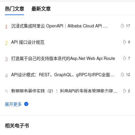
热门文章
最新文章
沉浸式集成阿里云 OpenAPI｜Alibaba Cloud API 
17
1
Toolkit for VS Code
API 接口设计规范
9
2
打造属于自己的支持版本迭代的Asp.Net Web Api Route
7
3
API设计模式：REST、GraphQL、gRPC与tRPC全面解
12
4
析
数据服务最佳实践（2）：利用API的多版本管理能力提升
2
5
API管理效率【Dataphin V3.11】
shopee API 接入说明
20
6
申请google android map api key
3
7
相关电子书