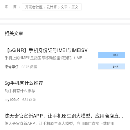
来 源：
开发者社区
>
云计算
>
文章
> 正文
相关文章
【5G NR】手机身份证号IMEI与IMEISV
手机上的“IMEI”是指国际移动设备识别码（IMEI），通常称为手机序列号。它用于识别移动网络中的各个独立手机和其他移动通信设备，相当于手机身份证号，它是全球唯一的。
柒号华仔
2376
5g手机有什么推荐
5g手机有什么推荐
aly109u0
634
陈天奇官宣新APP，让手机原生跑大模型，应用商店直接下载使用
陈天奇官宣新APP，让手机原生跑大模型，应用商店直接下载使用