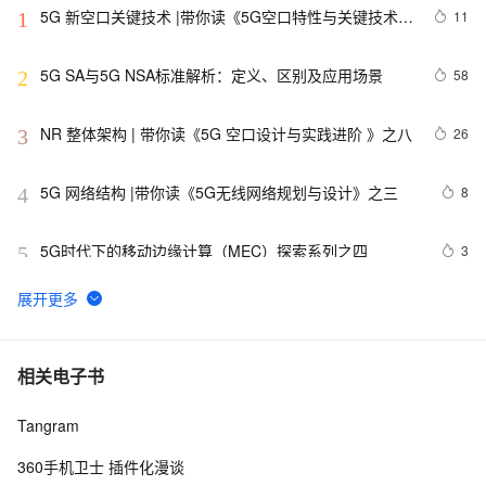
5G 新空口关键技术 |带你读《5G空口特性与关键技术》
11
1
之三
5G SA与5G NSA标准解析：定义、区别及应用场景
58
2
NR 整体架构 | 带你读《5G 空口设计与实践进阶 》之八
26
3
5G 网络结构 |带你读《5G无线网络规划与设计》之三
8
4
5G时代下的移动边缘计算（MEC）探索系列之四
3
5
2G、3G、4G与5G技术：主要区别详解
28
6
5G的要求和主要性能指标 | 《5G移动无线通信技术》之
9
7
相关电子书
六
Tangram
LTE-NR 双连接|带你读《5G无线网络规划与设计》之十
3
8
二
360手机卫士 插件化漫谈
5G 组网部署策略  | 带你读《5G时代的承载网》之十四
8