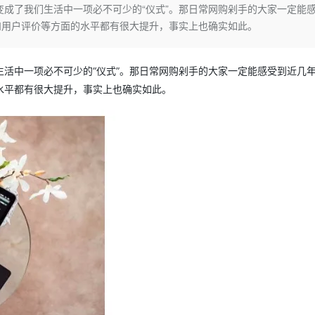
Deepseek-v4-pro
HappyHors
成了我们生活中一项必不可少的“仪式”。那日常网购剁手的大家一定能
同享
万小智 AI 建站低至 15元/月
Qoder CN
AI 短剧/漫剧
云原生数据库 
快递物流查询
WordPress
成为服务伙
高校合作
和用户评价等方面的水平都有很大提升，事实上也确实如此。
点，立即开启云上创新
覆盖公网/内网、递归/权威、移动APP等全场景解析服务
送.CN域名，送备案服务码
基于千问大模型等，支持代码智能生成、研发智能问答
AI助力短剧
态智能体模型
旗舰 MoE 大模型，百万上下文与顶尖推理能力
图生视频，流
Ubuntu
服务生态伙伴
云工开物
企业应用
Works
Night Plan 支持 Qwen 3.8-Max
云原生大数据计算服务 MaxCompute
AI 办公
容器服务 Kub
NEW
GLM-5.2
Wan2.7-T
Red Hat
30+ 款产品免费体验
Data Agent 驱动的一站式 Data+AI 开发治理平台
夜间 5 折，Qwen/Meoo/TokenPlan 客户专享
面向分析的企业级SaaS模式云数据仓库
AI智能应用
提供一站式管
活中一项必不可少的“仪式”。那日常网购剁手的大家一定能感受到近几
科研合作
视觉 Coding、空间感知、多模态思考等全面升级
1M上下文，专为长程任务能力而生
ERP
堂（旗舰版）
SUSE
水平都有很大提升，事实上也确实如此。
智能客服
CRM
防护产品
2个月
自动承接线索
建站小程序
OA 办公系统
AI 应用构建
大模型原生
力提升
财税管理
模板建站
Qoder
大模型服务平台百炼-应用模版
HOT
NEW
面向真实软件
个人版上线、团队版降价；千问3.8-Max首发发尝鲜
丰富多元化的应用模版和解决方案
400电话
定制建站
万有无界
大模型服务平台百炼-智能体
方案
广告营销
模板小程序
的模型效果
灵活可视化地构建企业级 Agent
定制小程序
秒悟
人工智能平台 PAI
APP 开发
云端极速 AI 
新一代 AI 视频生成模型，深度适配广告营销等场景
AI Native 的算法工程平台，一站式完成建模、训练、推理服务部署
建站系统