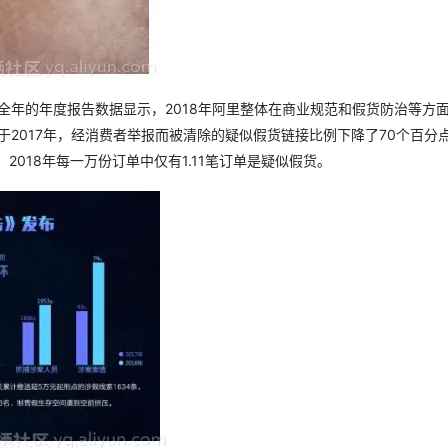
AI 应用
10分钟微调：让0.6B模型媲美235B模
多模态数据信
型
依托云原生高可用架构,实现Dify私有化部署
用1%尺寸在特定领域达到大模型90%以上效果
全年的年度报告数据显示，2018年阿里整体在商业规范和假货防治等方
一个 AI 助手
超强辅助，Bol
于2017年，经消费者举报而被清除的疑似假货链接比例下降了70个百分
即刻拥有 DeepSeek-R1 满血版
在企业官网、通讯软件中为客户提供 AI 客服
多种方案随心选，轻松解锁专属 DeepSeek
018年每一万份订单中仅有1.11笔订单是疑似假货。