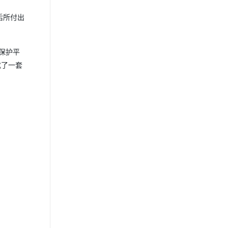
后所付出
保护平
成了一套