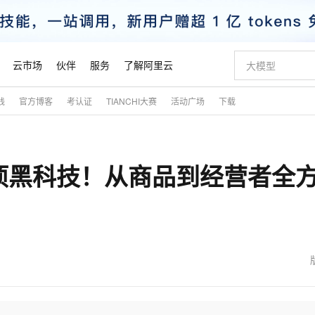
云市场
伙伴
服务
了解阿里云
践
官方博客
考认证
TIANCHI大赛
活动广场
下载
AI 特惠
数据与 API
成为产品伙伴
企业增值服务
最佳实践
价格计算器
AI 场景体
基础软件
产品伙伴合
阿里云认证
市场活动
配置报价
大模型
自助选配和估算价格
新方式
睿译宝，AI翻译排版一步到位
智启 AI 普惠权益
产品生态集成认证中心
企业支持计划
云上春晚
域名与网站
千问官方 MaaS 平台，为开发者和 Agent 而生，新用户赠送 1 亿 + tokens 额度
Qwen Aud
AI Coding
阿里云Maa
2026 阿里云
云服务器 E
为企业打
数据集
Windows
大模型认证
模型
NEW
NEW
项黑科技！从商品到经营者全
交付可用成果
值低价云产品抢先购
上传文档即自动完成翻译和格式还原
至高享 1亿+免费 tokens，加速 Al 应用落地
提供智能易用的域名与建站服务
智能编程，一键
安全可靠、
产品生态伙伴
专家技术服务
云上奥运之旅
弹性计算合作
阿里云中企出
手机三要素
宝塔 Linux
全部认证
价格优势
有专属领域专家
GLM-5.2：长任务时代开源旗舰模型
阿里云 OPC 创新助力计划
千问大模型
即刻拥有 DeepS
AI 电商营销
对象存储 O
大模型
产品生态伙伴工作台
企业增值服务台
云栖战略参考
云存储合作计
云栖大会
身份实名认证
CentOS
训练营
推动算力普惠，释放技术红利
最高返9万
多领域专家智能体,一键组建 AI 虚拟交付团队
快速构建应用程序和网站，即刻迈出上云第一步
至高百万元 Token 补贴，加速一人公司成长
多元化、高性能、安全可靠的大模型服务
真正可用的 1M 上下文,一次完成代码全链路开发
轻松解锁专属 Dee
从图文生成到
云上的中国
数据库合作计
活动全景
短信
Docker
图片和
站式影视创作平台
Hermes Agent，打造自进化智能体
Token Plan 模型订阅计划
数字证书管理服务（原SSL证书）
5 分钟轻松部署
AI 广告创作
无影云电脑
企业成长
NEW
信息公告
看见新力量
云网络合作计
OCR 文字识别
JAVA
证享300元代金券
可视化编排打通从文字构思到成片全链路闭环
全托管，含MySQL、PostgreSQL、SQL Server、MariaDB多引擎
自主进化，持久记忆，越用越聪明
Qwen3.8-Max 首发尝鲜，限时加量 10 倍，夜间低至2折
实现全站HTTPS，呈现可信的WEB访问
图文、视频一
随时随地安
魔搭 Mode
Kimi-K3
HappyHors
NEW
loud
服务实践
官网公告
金融模力时刻
Salesforce O
版
发票查验
全能环境
Claude Code + GStack 打造工程团队
千问办公，限时限量积分加倍
Qoder
低代码高效构
AI 建站
短信服务
型
NEW
作计划
Kimi 最新旗舰模型，长程编程与推理利器
让文字生成流
计划
创新中心
魔搭 ModelSc
健康状态
理服务
让AI从“聊天伙伴”进化为能干活的“数字员工”
安装技能 GStack，拥有专属 AI 工程团队
你的AI工作搭子，覆盖日常办公高频场景
面向真实软件的智能体编程平台
0 代码专业建
客户案例
天气预报查询
操作系统
态合作计划