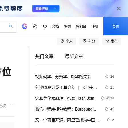
文档
备案
控制台
注册
登录
个人
积分
发布
验
作计划
器
AI 活动
专业服务
服务伙伴合作计划
开发者社区
加入我们
产品动态
服务平台百炼
阿里云 OPC 创新助力计划
热门文章
最新文章
一站式生成采购清单，支持单品或批量购买
io：打造专属 AI 语音助手
S产品伙伴计划（繁花）
峰会
CS
造的大模型服务与应用开发平台
一句话生成原生可编辑精美 PPT 文稿
AI 生产力先锋
Al MaaS 服务伙伴赋能合作
域名
博文
Careers
至高可申请百万元
Qwen3.8-Max 模型上线
方位
开启高性价比 AI 编程新体验
弹性可伸缩的云计算服务
Qwen-Audio-3.0-Realtime 端到端实时语音角色扮演
输入一句话想法, 轻松生成专业的 PPT
先锋实践拓展 AI 生产力的边界
Token 补贴，五大权
计划
海大会
伙伴信用分合作计划
商标
问答
社会招聘
视频码率、分辨率、帧率的关系
26
益加速 OPC 成功
eek-V4-Pro
SS
一键部署幻兽帕鲁游戏服务器
飞天发布时刻
HOT
Open Search 向量检索版支
划
备案
电子书
校园招聘
pSeek-V4-Pro
视频创作，一键激活电商全链路生产力
稳定、安全、高性价比、高性能的云存储服务
一键购买专属联机服务器，轻松开启游戏
所见，即是所愿
持视频检索 Pipeline 功能
更多支持
剑池CDK开发工具介绍  |  《平头哥
25
划
公司注册
镜像站
视频生成
语音识别与合成
剑池CDK快速上手指南》第一章
专属 QwenPaw
漫剧工坊：一站式动画创作平台
AI 实训营
HOT
应用身份服务 (IDaaS)
SQL优化器原理 - Auto Hash Join
8238
合作伙伴培训与认证
划
上云迁移
站生成，高效打造优质广告素材
全接入的云上超级电脑
从聊天伙伴进化为能主动干活的本地数字员工
快速生产连贯的高质量长漫剧
从基础到进阶，Agent 创客手把手教你
OpenClaw 管理能力上线
版权
lScope
我要反馈
e-1.1-T2V
Qwen3-TTS-Flash
微信小程序抓包教程：Burpsuite版 
42
查询合作伙伴
n Alibaba Cloud ISV 合作
代维服务
建企业门户网站
10 分钟搭建微信、支付宝小程序
MaxCompute MaxFrame 提
附所需工具
畅细腻的高质量视频
离线语音合成大模型，多语言方言自适应，低延迟高稳定
创新加速
又一个项目开源，阿里已成为中国开
ope
登录合作伙伴管理后台
8
我要建议
站，无忧落地极速上线
以可视化方式快速构建移动和 PC 门户网站
国内短信简单易用，安全可靠，秒级触达，全球覆盖200+国家和地区。
高效部署网站，快速应用到小程序
供自动弹性内存功能
源的关键力量？