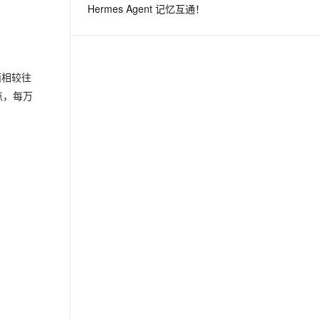
Hermes Agent 记忆互通！
息提取
与 AI 智能体进行实时音视频通话
从文本、图片、视频中提取结构化的属性信息
构建支持视频理解的 AI 音视频实时通话应用
面相较往
t.diy 一步搞定创意建站
构建大模型应用的安全防护体系
点，每万
通过自然语言交互简化开发流程,全栈开发支持
通过阿里云安全产品对 AI 应用进行安全防护