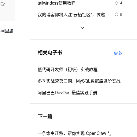
安全
tailwindcss使用教程
我要投诉
e-1.1-I2V
Cosyvoice-V3-Flash
4
感受
PolarDB
上云场景组合购
Milvus 弹性伸缩功能新增节
伴
漫剧创作，剧本、分镜、视频高效生成
100%兼容MySQL、PostgreSQL，兼容Oracle，支持集中和分布式
覆盖90%+业务场景，专享组合折扣价
点支持范围
畅自然，细节丰富
高表现力语音合成大模型，语音克隆听感自然
VPN
我的博客即将入驻“云栖社区”，诚邀技
5
术同仁一同入驻。
ernetes 版 ACK
云聚AI 严选权益
AI 原生数据库服务发布
SSL 证书
思科路由器的密码恢复
4
2V
Fun-ASR
，一键激活高效办公新体验
理容器应用的 K8s 服务
精选AI产品，从模型到应用全链提效
Agent 数据网关
年阿里旗
文戏情感细腻自然，动作戏激烈拳拳到肉，实现更强表演能力
支持中英文自由切换，具备更强的噪声鲁棒性
堡垒机
有一种忙，叫做很有希望
6
AI 用量加速计划
云原生数据库 PolarDB
防火墙
、识别商机，让客服更高效、服务更出色。
深度优先搜索的图文介绍
新老同享，达量后返
Agentic Database 发布
3
相关电子书
更多
主机安全
应用
低代码开发师（初级）实战教程
千问办公
NEW
AI 应用及服务市场
的智能体编程平台
一站式AI生产力平台
冬季实战营第三期：MySQL数据库进阶实战
AI 应用
伶鹊
阿里巴巴DevOps 最佳实践手册
企业级人与Agent协作平台，接入和调度多个数字员工
智能客服平台，对话机器人、对话分析、智能外呼
大模型
大模型服务平台百炼 - 全妙
自然语言处理
下一篇
应用创作平台
多模态内容创作工具，已接入 DeepSeek
数据标注
机器学习
一条命令迁移，帮你实现 OpenClaw 与