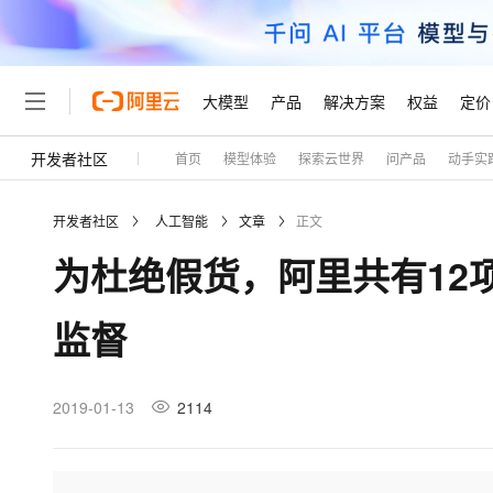
大模型
产品
解决方案
权益
定价
开发者社区
首页
模型体验
探索云世界
问产品
动手实
大模型
产品
解决方案
权益
定价
云市场
伙伴
服务
了解阿里云
精选产品
精选解决方案
普惠上云
产品定价
精选商城
成为销售伙伴
售前咨询
为什么选择阿里云
千问AI平台
开发者社区
人工智能
文章
正文
了解云产品的定价详情
大模型服务平台百炼
千问办公，解锁你的工作
普惠上云 官方力荐
分销伙伴
在线服务
网站建设
什么是云计算
大
为杜绝假货，阿里共有12
大模型服务与应用平台
企业级Agent产品，直接
云服务器38元/年起，超
咨询伙伴
多端小程序
技术领先
云上成本管理
售后服务
轻量应用服务器
Agency Agents：拥
官方推荐返现计划
大模型
精选产品
精选解决方案
Salesforce 国际版订阅
稳定可靠
监督
管理和优化成本
推荐新用户得奖励，单订单
销售伙伴合作计划
自助服务
友盟天域
安全合规
人工智能与机器学习
AI
文本生成
云数据库 RDS
HappyHorse 打造一
云工开物
无影生态合作计划
在线服务
观测云
分析师报告
高校专属算力普惠，学生认
计算
互联网应用开发
2019-01-13
2114
Qwen3.8-Max
HOT
Salesforce On Alibaba C
工单服务
Tuya 物联网平台阿里云
研究报告与白皮书
人工智能平台 PAI
快速拥有专属 OpenClaw
大模
Consulting Partner 合
大数据
容器
智能体时代全能旗舰模型
免费试用
短信专区
一站式AI开发、训练和推
蓝凌 OA
AI 大模型销售与服务生
现代化应用