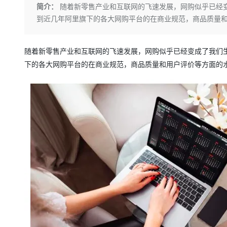
存储
天池大赛
Qwen3.7-Plus
简介：
随着新零售产业和互联网的飞速发展，网购似乎已经变
云解析DNS
解决方案免费试用 新老
电子合同
到近几年阿里旗下的各大网购平台的在商业规范，商品质量
最高领取价值200元试用
能看、能想、能动手的多模
安全
网络与CDN
AI 算法大赛
畅捷通
大数据开发治理平台 Data
AI 产品 免费试用
网络
安全
云开发大赛
Qwen3-VL-Plus
Tableau 订阅
1亿+ 大模型 tokens 和 
随着新零售产业和互联网的飞速发展，网购似乎已经变成了我们生
可观测
入门学习赛
中间件
AI空中课堂在线直播课
下的各大网购平台的在商业规范，商品质量和用户评价等方面的
云防火墙
140+云产品 免费试用
上云与迁云
云原生的云上边界网络安全
产品新客免费试用，最长1
数据库
生态解决方案
大模型服务
企业出海
大模型ACA认证体验
大数据计算
助力企业全员 AI 认知与能
行业生态解决方案
千问AI平台-Token Plan
政企业务
媒体服务
开发者生态解决方案
企业服务与云通信
千问AI平台-模型体验
AI 开发和 AI 应用解决
在线体验全尺寸、多种模态
域名与网站
Happy 系列大模型
终端用户计算
Serverless
开发工具