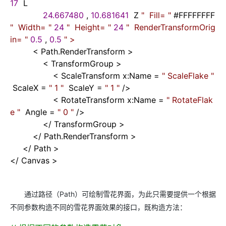
17
L
24.667480
,
10.681641
Z
"
Fill=
"
#FFFFFFFF
"
Width=
"
24
"
Height=
"
24
"
RenderTransformOrig
in=
"
0.5
,
0.5
"
>
<
Path.RenderTransform
>
<
TransformGroup
>
<
ScaleTransform x:Name
=
"
ScaleFlake
"
ScaleX
=
"
1
"
ScaleY
=
"
1
"
/>
<
RotateTransform x:Name
=
"
RotateFlak
e
"
Angle
=
"
0
"
/>
</
TransformGroup
>
</
Path.RenderTransform
>
</
Path
>
</
Canvas
>
通过路径（Path）可绘制雪花界面，为此只需要提供一个根据
不同参数构造不同的雪花界面效果的接口，既构造方法：