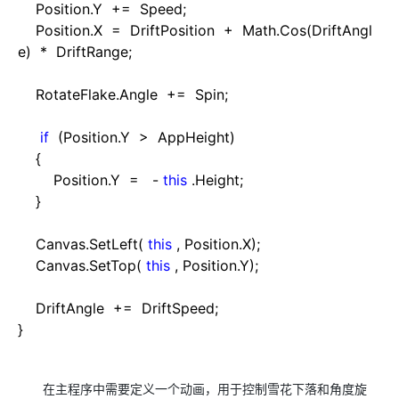
Position.Y
+=
Speed;
Position.X
=
DriftPosition
+
Math.Cos(DriftAngl
e)
*
DriftRange;
RotateFlake.Angle
+=
Spin;
if
(Position.Y
>
AppHeight)
{
Position.Y
=
-
this
.Height;
}
Canvas.SetLeft(
this
, Position.X);
Canvas.SetTop(
this
, Position.Y);
DriftAngle
+=
DriftSpeed;
}
在主程序中需要定义一个动画，用于控制雪花下落和角度旋