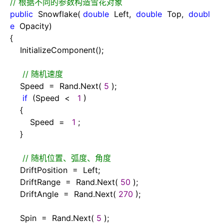
//
根据不同的参数构造雪花对象
public
Snowflake(
double
Left,
double
Top,
doubl
e
Opacity)
{
InitializeComponent();
//
随机速度
Speed
=
Rand.Next(
5
);
if
(Speed
<
1
)
{
Speed
=
1
;
}
//
随机位置、弧度、角度
DriftPosition
=
Left;
DriftRange
=
Rand.Next(
50
);
DriftAngle
=
Rand.Next(
270
);
Spin
=
Rand.Next(
5
);