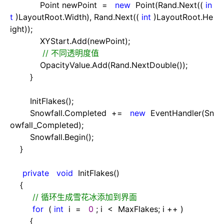
Point newPoint
=
new
Point(Rand.Next((
in
t
)LayoutRoot.Width), Rand.Next((
int
)LayoutRoot.He
ight));
XYStart.Add(newPoint);
//
不同透明度值
OpacityValue.Add(Rand.NextDouble());
}
InitFlakes();
Snowfall.Completed
+=
new
EventHandler(Sn
owfall_Completed);
Snowfall.Begin();
}
private
void
InitFlakes()
{
//
循环生成雪花冰添加到界面
for
(
int
i
=
0
; i
<
MaxFlakes; i
++
)
{