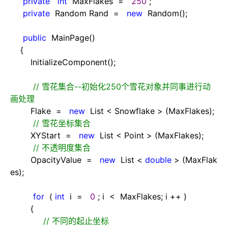
private
int
MaxFlakes
=
250
;
private
Random Rand
=
new
Random();
public
MainPage()
{
InitializeComponent();
//
雪花集合--初始化250个雪花对象并同事进行动
画处理
Flake
=
new
List
<
Snowflake
>
(MaxFlakes);
//
雪花坐标集合
XYStart
=
new
List
<
Point
>
(MaxFlakes);
//
不透明度集合
OpacityValue
=
new
List
<
double
>
(MaxFlak
es);
for
(
int
i
=
0
; i
<
MaxFlakes; i
++
)
{
//
不同的起止坐标