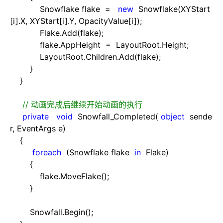
Snowflake flake
=
new
Snowflake(XYStart
[i].X, XYStart[i].Y, OpacityValue[i]);
Flake.Add(flake);
flake.AppHeight
=
LayoutRoot.Height;
LayoutRoot.Children.Add(flake);
}
}
//
动画完成后继续开始动画的执行
private
void
Snowfall_Completed(
object
sende
r, EventArgs e)
{
foreach
(Snowflake flake
in
Flake)
{
flake.MoveFlake();
}
Snowfall.Begin();