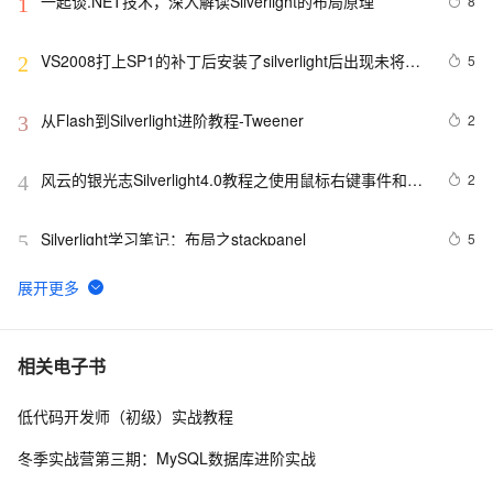
一起谈.NET技术，深入解读Silverlight的布局原理
8
1
VS2008打上SP1的补丁后安装了silverlight后出现未将对
5
2
象引用设置到对象实例的解决办法
从Flash到Silverlight进阶教程-Tweener
2
3
风云的银光志Silverlight4.0教程之使用鼠标右键事件和滚
2
4
轮事件
Silverlight学习笔记：布局之stackpanel
5
5
[转贴]Silverlight Socket 实现收发信息
1
6
Silverlight之Button控件简单自定义
7
7
相关电子书
低代码开发师（初级）实战教程
Silverlight中鼠标事件的js开发
4
8
冬季实战营第三期：MySQL数据库进阶实战
Silverlight 结合ArcGis 在地图画面上显示名称+ 点选图层
1
9