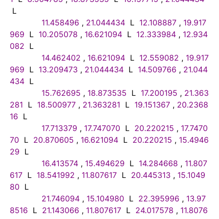
L
11.458496
,
21.044434
L
12.108887
,
19.917
969
L
10.205078
,
16.621094
L
12.333984
,
12.934
082
L
14.462402
,
16.621094
L
12.559082
,
19.917
969
L
13.209473
,
21.044434
L
14.509766
,
21.044
434
L
15.762695
,
18.873535
L
17.200195
,
21.363
281
L
18.500977
,
21.363281
L
19.151367
,
20.2368
16
L
17.713379
,
17.747070
L
20.220215
,
17.7470
70
L
20.870605
,
16.621094
L
20.220215
,
15.4946
29
L
16.413574
,
15.494629
L
14.284668
,
11.807
617
L
18.541992
,
11.807617
L
20.445313
,
15.1049
80
L
21.746094
,
15.104980
L
22.395996
,
13.97
8516
L
21.143066
,
11.807617
L
24.017578
,
11.8076