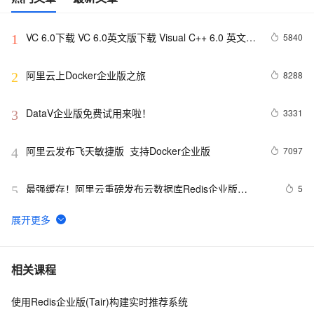
VC 6.0下载 VC 6.0英文版下载 Visual C++ 6.0 英文企
5840
1
业版 集成SP6完美版（最新更新地址，百度网盘）
阿里云上Docker企业版之旅
8288
2
DataV企业版免费试用来啦！
3331
3
阿里云发布飞天敏捷版  支持Docker企业版
7097
4
最强缓存！阿里云重磅发布云数据库Redis企业版
5
5
（Tair）系列及专属主机组服务
windows10企业版2016长期服务版激活
3
6
Apipost免费版、企业版和私有化部署详解
20
7
相关课程
使用Redis企业版(Tair)构建实时推荐系统
确保数据零丢失!阿里云数据库RDS for MySQL 三节点企
7
8