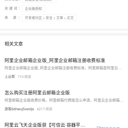
关键词：
企业版授权
来 源：
开发者社区
>
安全
>
文章
> 正文
相关文章
阿里企业邮箱企业版_阿里企业邮箱注册收费标准
阿里企业邮箱企业版_阿里企业邮箱注册收费标准，阿里邮箱是阿里云自主研发的，基于飞天平台自主研发的云原生分布式邮箱系统，阿里邮箱提供免费版、标准版、尊享版和集团版，企业邮箱版本不同支持的账号数也不同，共享网盘容量和个人网盘容量均不同，阿里云百科来详细介绍下阿里云企业邮箱
上云帮
710
怎么购买注册阿里云邮箱企业版
阿里邮箱企业版收费价格，阿里邮箱付费版怎么申请，阿里云企业邮箱免费试用
游客6dhwuj5veidjs
4217
阿里云飞天企业版获【可信云·容器平台安全能力】先进级认证