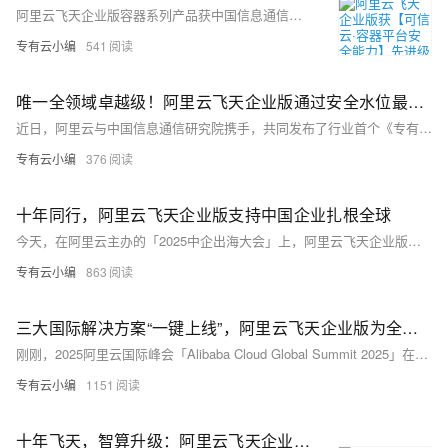
阿里云飞天企业版容器系列产品获中国信息通信研究院【可信云·容器平台安全能力】先进级认证，这是飞天企业版容器产品获得《等保四级PaaS平台》和《 云原生安全配置基线规范V2.0》之后，本年度再一次获得行业权威认可，证明飞天企业版的容器解决方案具备符合行业标准的最高等级容器安全能力。
专有云小编
541
唯一全领域卓越级！阿里云飞天企业版通过安全水位最新认证
近日，阿里云与中国信息通信研究院携手，共同发布了行业首个《专有云安全水位评估》标准，为行业引入第一个专有云安全整体评估体系。在该标准指导下，阿里云以飞天企业版通过了专有云安全水位评估验证，是参评产品中唯一在全领域均取得卓越级的产品，将帮助客户实现从合规到卓越的安全能力跃迁。
专有云小编
376
十年同行，阿里云飞天企业版支持中国企业扎根全球
今天，在阿里云主办的「2025中企出海大会」上，阿里云飞天企业版（Apsara Stack）正式发布最新国际化产品与服务能力，全面助力中企出海和国际市场。阿里云专有云应急服务负责人张淑芬在大会发表“飞天企业版-本地化专有云计算服务”主题演讲，深入解读飞天企业版面向中企出海的三大核心产品解决方案，以及阿里云在全球化部署与生态合作方面的实践成果与战略布局。
专有云小编
863
三大国际解决方案“一键上线”，阿里云飞天企业版为全球客户打造AI时代最开放的云
刚刚，2025阿里云国际峰会「Alibaba Cloud Global Summit 2025」在新加坡成功举办，在阿里云服务新加坡的十周年的程碑时刻，集中展示最新的AI及云产品与服务，助力全球企业拥抱新一轮科技浪潮。 飞天企业版（Apsara Stack）作为阿里云为政企客户构建的资源和云管完全独立的企业级云平台，在本次大会亮相，并首次展示了面向海外市场的三大解决方案：主权云、AI云与云迁移方案。 此次发布标志着阿里云在亚太地区深化技术赋能、推动数字主权建设与人工智能创新的重要战略布局，吸引了全球政企代表、技术专家与行业领袖的关注。
专有云小编
1151
十年飞天，智算升级：阿里云飞天企业版年终盘点