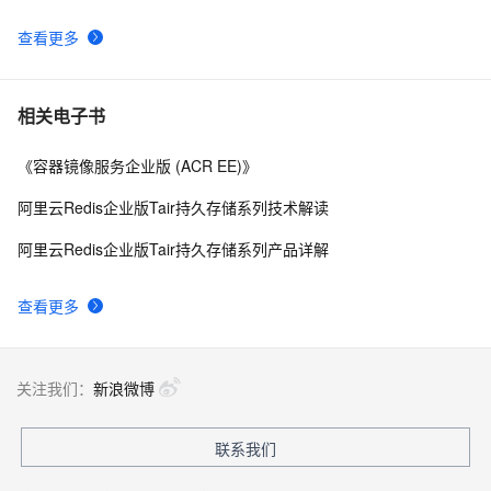
业版正式商用
查看更多
阿里云飞天企业版PaaS平台通过等保四级能力评估
5
9
Neo4j 企业版和系统运维系统监控
3
10
相关电子书
《容器镜像服务企业版 (ACR EE)》
阿里云Redis企业版Tair持久存储系列技术解读
阿里云Redis企业版Tair持久存储系列产品详解
查看更多
关注我们：
新浪微博
联系我们