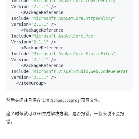
Include
=
"Microsoft.AspNetCore.CookiePolicy"
Version
=
"2.1.1"
 />

    <PackageReference 
Include
=
"Microsoft.AspNetCore.HttpsPolicy"
Version
=
"2.1.1"
 />

    <PackageReference 
Include
=
"Microsoft.AspNetCore.Mvc"
Version
=
"2.1.1"
 />

    <PackageReference 
Include
=
"Microsoft.AspNetCore.StaticFiles"
Version
=
"2.1.1"
 />

    <PackageReference 
Include
=
"Microsoft.VisualStudio.Web.CodeGeneration.
Version
=
"2.1.1"
 />

然后关闭并且保存
项目文件。
LTM.School.csproj
这个时候就可以F6生成解决方案，是否报错。一般来说不会报
错。