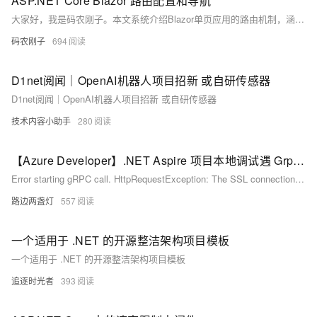
ASP.NET Core Blazor 路由配置和导航
大家好，我是码农刚子。本文系统介绍Blazor单页应用的路由机制，涵盖基础配置、路由参数、编程式导航及高级功能。通过@page指令定义路由，支持参数约束、可选参数与通配符捕获，结合NavigationManager实现页面跳转与参数传递，并演示用户管理、产品展示等典型场景，全面掌握Blazor路由从入门到实战的完整方案。
码农刚子
694
D1net阅闻｜OpenAI机器人项目招新 或自研传感器
D1net阅闻｜OpenAI机器人项目招新 或自研传感器
技术内容小助手
280
【Azure Developer】.NET Aspire 项目本地调试遇 Grpc.Core.RpcException 异常( Error starting gRPC call ... )
Error starting gRPC call. HttpRequestException: The SSL connection could not be established, see inner exception. AuthenticationException: The remote certificate is invalid because of errors in the certificate chain: UntrustedRoot
路边两盏灯
557
一个适用于 .NET 的开源整洁架构项目模板
一个适用于 .NET 的开源整洁架构项目模板
追逐时光者
393