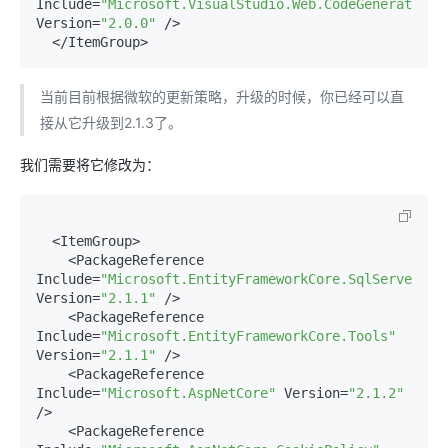
Include
=
"Microsoft.VisualStudio.Web.CodeGeneration.
Version
=
"2.0.0"
 />

当前目前根据微软的更新策略，升级的时候，你已经可以直
接从它升级到2.1.3了。
我们需要将它修改为：
  <ItemGroup>

    <PackageReference 
Include
=
"Microsoft.EntityFrameworkCore.SqlServer"
Version
=
"2.1.1"
 />

    <PackageReference 
Include
=
"Microsoft.EntityFrameworkCore.Tools"
Version
=
"2.1.1"
 />

    <PackageReference 
Include
=
"Microsoft.AspNetCore"
 Version
=
"2.1.2"
/>

    <PackageReference 