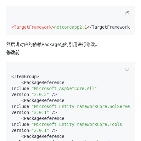
<TargetFramework>
netcoreapp2
.
1
然后讲对应的依赖Package包的引用进行修改。
修改前
<ItemGroup>

    <PackageReference 
Include
=
"Microsoft.AspNetCore.All"
Version
=
"2.0.3"
 />

    <PackageReference 
Include
=
"Microsoft.EntityFrameworkCore.SqlServer"
Version
=
"2.0.1"
 />

    <PackageReference 
Include
=
"Microsoft.EntityFrameworkCore.Tools"
Version
=
"2.0.1"
 />

    <PackageReference 