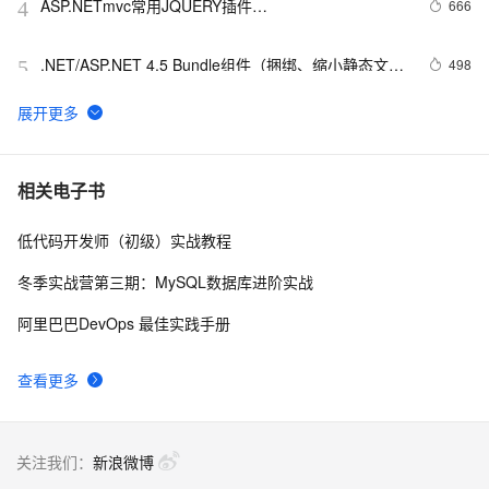
ASP.NETmvc常用JQUERY插件
666
4
【jquery.dataTables.js】
.NET/ASP.NET 4.5 Bundle组件（捆绑、缩小静态文
498
5
件）
Asp中如何设计跨越域的Cookie
569
6
asp.net 返回上一页的实现方法小集
601
7
相关电子书
低代码开发师（初级）实战教程
一起谈.NET技术，ASP.NET MVC验证框架中关于属性
577
8
标记的通用扩展方法
冬季实战营第三期：MySQL数据库进阶实战
艾伟：几个ASP.NET小技巧
4
9
阿里巴巴DevOps 最佳实践手册
ASP备份数据库
3
10
查看更多
关注我们：
新浪微博