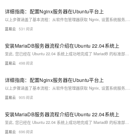
详细指南：配置Nginx服务器在Ubuntu平台上
以上步骤涵盖了基本流程：从软件包管理器获取 Ngnix, 设置系统服务, 调整UFW规则, 创建并激活服务器块(也称作虚拟主机), 并进行了初步优化与加固措施。这些操作都是建立在命令行界面上，并假设用户具有必要权限(通常是root用户)来执行这些命令。每个操作都有其特定原因：例如，设置开机启动确保了即使重启后也能自动运行 Ngnix；而编辑server block则定义了如何处理进入特定域名请求等等。
蓝易云
531
安装MariaDB服务器流程介绍在Ubuntu 22.04系统上
至此, 您已经在 Ubuntu 22.04 系统上成功地完成了 MariadB 的标准部署流程，并且对其进行基础但重要地初步配置加固工作。通过以上简洁明快且实用性强大地操作流程, 您现在拥有一个待定制与使用地强大 SQL 数据库管理系统。
蓝易云
498
详细指南：配置Nginx服务器在Ubuntu平台上
以上步骤涵盖了基本流程：从软件包管理器获取 Ngnix, 设置系统服务, 调整UFW规则, 创建并激活服务器块(也称作虚拟主机), 并进行了初步优化与加固措施。这些操作都是建立在命令行界面上，并假设用户具有必要权限(通常是root用户)来执行这些命令。每个操作都有其特定原因：例如，设置开机启动确保了即使重启后也能自动运行 Ngnix；而编辑server block则定义了如何处理进入特定域名请求等等。
蓝易云
905
安装MariaDB服务器流程介绍在Ubuntu 22.04系统上
至此, 您已经在 Ubuntu 22.04 系统上成功地完成了 MariadB 的标准部署流程，并且对其进行基础但重要地初步配置加固工作。通过以上简洁明快且实用性强大地操作流程, 您现在拥有一个待定制与使用地强大 SQL 数据库管理系统。
蓝易云
696