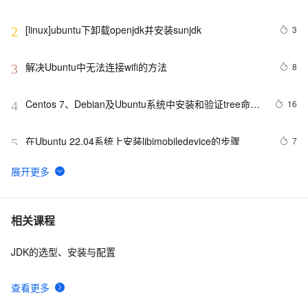
[linux]ubuntu下卸载openjdk并安装sunjdk
3
2
解决Ubuntu中无法连接wifi的方法
8
3
Centos 7、Debian及Ubuntu系统中安装和验证tree命令
16
4
的指南。
在Ubuntu 22.04系统上安装libimobiledevice的步骤
7
5
在Ubuntu中设置QT Creator的交叉编译环境。
18
6
Ubuntu 20.04.3 LTS - 安装 Visual Studio Code
4
7
相关课程
JDK的选型、安装与配置
Ubuntu学习 文件权限
6
8
查看更多
在Ubuntu平台搭建RTMP直播服务器使用SRS简要指南
5
9