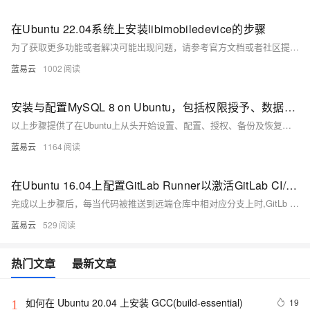
在Ubuntu 22.04系统上安装libimobiledevice的步骤
为了获取更多功能或者解决可能出现问题，请参考官方文档或者社区提供支持。
蓝易云
1002
安装与配置MySQL 8 on Ubuntu，包括权限授予、数据库备份及远程连接指南
以上步骤提供了在Ubuntu上从头开始设置、配置、授权、备份及恢复一个基础但完整的MySQL环境所需知识点。
蓝易云
1164
在Ubuntu 16.04上配置GitLab Runner以激活GitLab CI/CD流程
完成以上步骤后，每当代码被推送到远端仓库中相对应分支上时,GitLb CI / CD 流水线就会自动触发，并由之前注册好了 GitLb runner 的机器去完成定义好了 ` .gitlabcicd.yml ` 文件里面定义好各种任务(如编译测试部署等).
蓝易云
529
热门文章
最新文章
如何在 Ubuntu 20.04 上安装 GCC(build-essential)
19
1