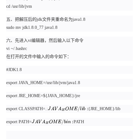
cd /usr/lib/jvm
五、把解压后的jdk文件夹重命名为java1.8
sudo mv jdk1.8.0_77 java1.8
六、先进入vi编辑器，然后输入以下命令
vi ~/.bashrc
在打开的文件中输入的命令如下：
#JDK1.8
export JAVA_HOME=/usr/lib/jvm/java1.8
export JRE_HOME=${JAVA_HOME}/jre
export CLASSPATH=.:
{JRE_HOME}/lib
J
A
V
A
H
O
M
E
/
l
i
b
:
export PATH=
PATH
J
A
V
A
H
O
M
E
/
b
i
n
: