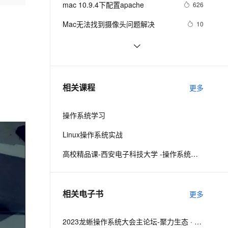
安全
mac 10.9.4下配置apache
我要投诉
e-1.1-I2V
Cosyvoice-V3-Flash
626
PolarDB
上云场景组合购
Milvus 弹性伸缩功能新增节
伴
漫剧创作，剧本、分镜、视频高效生成
100%兼容MySQL、PostgreSQL，兼容Oracle，支持集中和分布式
覆盖90%+业务场景，专享组合折扣价
点支持范围
畅自然，细节丰富
高表现力语音合成大模型，语音克隆听感自然
VPN
Mac无法找到摄像头问题解决 
10
ernetes 版 ACK
云聚AI 严选权益
AI 原生数据库服务发布
SSL 证书
mac下Android Studio 快捷键(持续更
8
2V
Fun-ASR
，一键激活高效办公新体验
理容器应用的 K8s 服务
精选AI产品，从模型到应用全链提效
Agent 数据网关
新)
文戏情感细腻自然，动作戏激烈拳拳到肉，实现更强表演能力
支持中英文自由切换，具备更强的噪声鲁棒性
堡垒机
实用代码-C#获取本机网络适配器信
439
AI 用量加速计划
云原生数据库 PolarDB
息及MAC地址
防火墙
、识别商机，让客服更高效、服务更出色。
如何在Mac Finder中查找/Usr 路径？
新老同享，达量后返
Agentic Database 发布
2
。
相关课程
更多
主机安全
应用
操作系统学习
千问办公
NEW
AI 应用及服务市场
的智能体编程平台
一站式AI生产力平台
Linux操作系统实战
AI 应用
伶鹊
高校精品课-西安电子科技大学 -操作系统课程设计
企业级人与Agent协作平台，接入和调度多个数字员工
智能客服平台，对话机器人、对话分析、智能外呼
大模型
大模型服务平台百炼 - 全妙
自然语言处理
相关电子书
更多
应用创作平台
多模态内容创作工具，已接入 DeepSeek
数据标注
机器学习
2023龙蜥操作系统大会主论坛-聚力生态 · 共筑未来