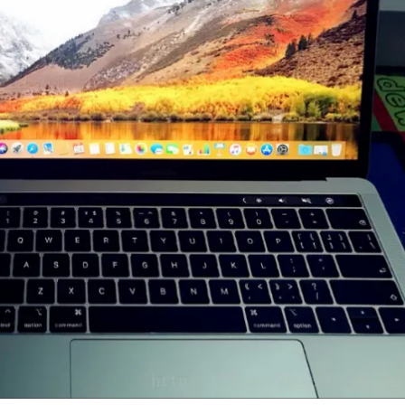
AI 应用
10分钟微调：让0.6B模型媲美235B模
多模态数据信
型
依托云原生高可用架构,实现Dify私有化部署
用1%尺寸在特定领域达到大模型90%以上效果
一个 AI 助手
超强辅助，Bol
即刻拥有 DeepSeek-R1 满血版
在企业官网、通讯软件中为客户提供 AI 客服
多种方案随心选，轻松解锁专属 DeepSeek