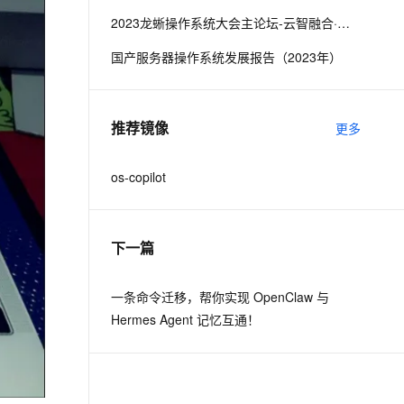
2023龙蜥操作系统大会主论坛-云智融合·产业升级
息提取
与 AI 智能体进行实时音视频通话
国产服务器操作系统发展报告（2023年）
从文本、图片、视频中提取结构化的属性信息
构建支持视频理解的 AI 音视频实时通话应用
t.diy 一步搞定创意建站
构建大模型应用的安全防护体系
通过自然语言交互简化开发流程,全栈开发支持
通过阿里云安全产品对 AI 应用进行安全防护
推荐镜像
更多
os-copilot
下一篇
一条命令迁移，帮你实现 OpenClaw 与
Hermes Agent 记忆互通！