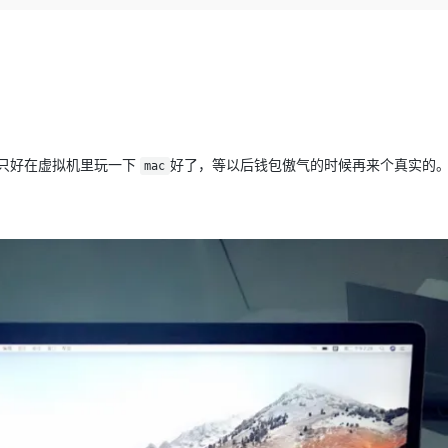
Deepseek-v4-pro
HappyHors
同享
万小智 AI 建站低至 15元/月
Qoder CN
AI 短剧/漫剧
云原生数据库 
快递物流查询
WordPress
成为服务伙
高校合作
点，立即开启云上创新
覆盖公网/内网、递归/权威、移动APP等全场景解析服务
送.CN域名，送备案服务码
基于千问大模型等，支持代码智能生成、研发智能问答
AI助力短剧
态智能体模型
旗舰 MoE 大模型，百万上下文与顶尖推理能力
图生视频，流
Ubuntu
服务生态伙伴
云工开物
企业应用
Works
Night Plan 支持 Qwen 3.8-Max
云原生大数据计算服务 MaxCompute
AI 办公
容器服务 Kub
NEW
GLM-5.2
Wan2.7-T
Red Hat
30+ 款产品免费体验
Data Agent 驱动的一站式 Data+AI 开发治理平台
夜间 5 折，Qwen/Meoo/TokenPlan 客户专享
面向分析的企业级SaaS模式云数据仓库
AI智能应用
提供一站式管
科研合作
视觉 Coding、空间感知、多模态思考等全面升级
1M上下文，专为长程任务能力而生
ERP
堂（旗舰版）
SUSE
智能客服
CRM
防护产品
2个月
自动承接线索
只好在虚拟机里玩一下
好了，等以后钱包傲气的时候再来个真实的
mac
建站小程序
OA 办公系统
AI 应用构建
大模型原生
力提升
财税管理
模板建站
Qoder
大模型服务平台百炼-应用模版
HOT
NEW
面向真实软件
个人版上线、团队版降价；千问3.8-Max首发发尝鲜
丰富多元化的应用模版和解决方案
400电话
定制建站
万有无界
大模型服务平台百炼-智能体
方案
广告营销
模板小程序
的模型效果
灵活可视化地构建企业级 Agent
定制小程序
秒悟
人工智能平台 PAI
APP 开发
云端极速 AI 
新一代 AI 视频生成模型，深度适配广告营销等场景
AI Native 的算法工程平台，一站式完成建模、训练、推理服务部署
建站系统