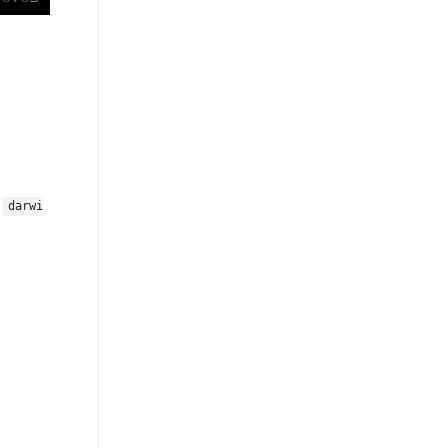
盖
darwi