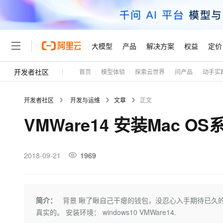
大模型
产品
解决方案
权益
定价
开发者社区
首页
模型体验
探索云世界
问产品
动手实
大模型
产品
解决方案
权益
定价
云市场
伙伴
服务
了解阿里云
精选产品
精选解决方案
普惠上云
产品定价
精选商城
成为销售伙伴
售前咨询
为什么选择阿里云
千问AI平台
开发者社区
开发与运维
文章
正文
了解云产品的定价详情
大模型服务平台百炼
睿译宝，AI翻译排版一
普惠上云 官方力荐
分销伙伴
在线服务
网站建设
什么是云计算
大
VMWare14 安装Mac 
大模型服务与应用平台
上传文档即自动完成翻译和
云服务器38元/年起，超
咨询伙伴
多端小程序
技术领先
云上成本管理
售后服务
轻量应用服务器
GLM-5.2：长任务时代
官方推荐返现计划
大模型
精选产品
精选解决方案
Salesforce 国际版订阅
稳定可靠
管理和优化成本
推荐新用户得奖励，单订单
销售伙伴合作计划
2018-09-21
1969
自助服务
友盟天域
安全合规
人工智能与机器学习
AI
文本生成
云数据库 RDS
Hermes Agent，打造
云工开物
无影生态合作计划
在线服务
观测云
分析师报告
自主进化，持久记忆，越用
高校专属算力普惠，学生认
计算
互联网应用开发
Qwen3.8-Max
HOT
Salesforce On Alibaba C
工单服务
Tuya 物联网平台阿里云
研究报告与白皮书
人工智能平台 PAI
快速拥有专属 OpenClaw
简介：
背景 瞅了瞅自己干瘪的钱包，没忍心入手期待已久的 
大模
Consulting Partner 合
大数据
容器
智能体时代全能旗舰模型
免费试用
短信专区
一站式AI开发、训练和推
真实的。 安装环境： windows10 VMWare14.
蓝凌 OA
AI 大模型销售与服务生
现代化应用