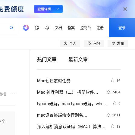
文档
备案
控制台
注册
登录
个人
积分
发布
验
作计划
器
AI 活动
专业服务
服务伙伴合作计划
开发者社区
加入我们
产品动态
服务平台百炼
阿里云 OPC 创新助力计划
热门文章
最新文章
一站式生成采购清单，支持单品或批量购买
可编辑精美 PPT 文稿
S产品伙伴计划（繁花）
峰会
CS
造的大模型服务与应用开发平台
Agency Agents：拥有专属领域专家
AI 生产力先锋
Al MaaS 服务伙伴赋能合作
域名
博文
Careers
至高可申请百万元
Qwen3.8-Max 模型上线
 轻松生成专业的 PPT
开启高性价比 AI 编程新体验
弹性可伸缩的云计算服务
先锋实践拓展 AI 生产力的边界
多领域专家智能体,一键组建 AI 虚拟交付团队
Token 补贴，五大权
计划
海大会
伙伴信用分合作计划
商标
问答
社会招聘
Mac创建定时任务
16
益加速 OPC 成功
帕鲁游戏服务器
SS
HappyHorse 打造一站式影视创作平台
飞天发布时刻
HOT
Open Search 向量检索版支
划
备案
电子书
校园招聘
联机服务器，轻松开启游戏
视频创作，一键激活电商全链路生产力
稳定、安全、高性价比、高性能的云存储服务
所见，即是所愿
持视频检索 Pipeline 功能
可视化编排打通从文字构思到成片全链路闭环
更多支持
Mac 神兵利器（二） 极简软件清
7404
版权
划
公司注册
镜像站
视频生成
语音识别与合成
单
 智能体与工作流应用
漫剧工坊：一站式动画创作平台
AI 实训营
应用身份服务 (IDaaS)
typora破解，mac typora破解，win 
9
合作伙伴培训与认证
划
上云迁移
站生成，高效打造优质广告素材
全接入的云上超级电脑
通过阿里云百炼高效搭建AI应用,助力高效开发
快速生产连贯的高质量长漫剧
从基础到进阶，Agent 创客手把手教你
OpenClaw 管理能力上线
typora破解安装教程2022-09-08最新
lScope
我要反馈
e-1.1-T2V
Qwen3-TTS-Flash
mac设置终端命令行别名
1811
查询合作伙伴
亲测有效
n Alibaba Cloud ISV 合作
代维服务
建企业门户网站
10 分钟搭建微信、支付宝小程序
来个
MaxCompute MaxFrame 提
alias（git、npm）
畅细腻的高质量视频
离线语音合成大模型，多语言方言自适应，低延迟高稳定
创新加速
深入解析消息认证码（MAC）算法：
ope
登录合作伙伴管理后台
13
我要建议
站，无忧落地极速上线
以可视化方式快速构建移动和 PC 门户网站
国内短信简单易用，安全可靠，秒级触达，全球覆盖200+国家和地区。
高效部署网站，快速应用到小程序
供自动弹性内存功能
HmacMD5与HmacSHA1