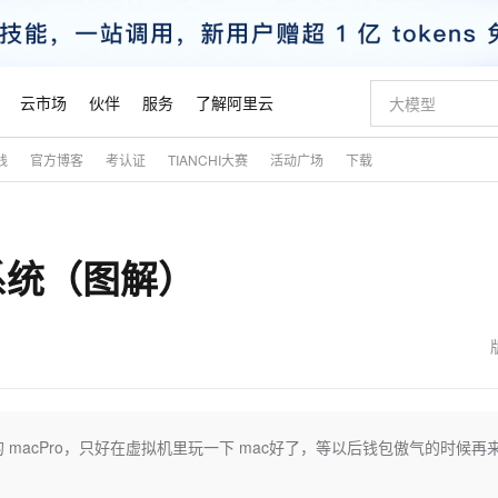
云市场
伙伴
服务
了解阿里云
践
官方博客
考认证
TIANCHI大赛
活动广场
下载
AI 特惠
数据与 API
成为产品伙伴
企业增值服务
最佳实践
价格计算器
AI 场景体
基础软件
产品伙伴合
阿里云认证
市场活动
配置报价
大模型
自助选配和估算价格
步到位
智启 AI 普惠权益
产品生态集成认证中心
企业支持计划
云上春晚
域名与网站
Qwen Audio：打造专属 AI 语音助手
千问官方 MaaS 平台，为开发者和 Agent 而生，新用户赠送 1 亿 + tokens 额度
一句话生成原生
AI Coding
阿里云Maa
2026 阿里云
云服务器 E
为企业打
数据集
Windows
大模型认证
模型
NEW
NEW
OS系统（图解）
格式还原
值低价云产品抢先购
至高享 1亿+免费 tokens，加速 Al 应用落地
提供智能易用的域名与建站服务
Qwen-Audio-3.0-Realtime 端到端实时语音角色扮演
输入一句话想法,
智能编程，一键
安全可靠、
产品生态伙伴
专家技术服务
云上奥运之旅
弹性计算合作
阿里云中企出
手机三要素
宝塔 Linux
全部认证
价格优势
开源旗舰模型
即刻拥有 DeepSeek-V4-Pro
阿里云 OPC 创新助力计划
千问大模型
一键部署幻兽
AI 电商营销
对象存储 O
大模型
产品生态伙伴工作台
企业增值服务台
云栖战略参考
云存储合作计
云栖大会
身份实名认证
CentOS
训练营
推动算力普惠，释放技术红利
最高返9万
真正可用的 1M 上下文,一次完成代码全链路开发
快速构建应用程序和网站，即刻迈出上云第一步
轻松解锁专属 DeepSeek-V4-Pro
至高百万元 Token 补贴，加速一人公司成长
多元化、高性能、安全可靠的大模型服务
一键购买专属
从图文生成到
云上的中国
数据库合作计
活动全景
短信
Docker
图片和
自进化智能体
5 分钟轻松部署专属 QwenPaw
Token Plan 模型订阅计划
数字证书管理服务（原SSL证书）
高效搭建 AI
AI 广告创作
无影云电脑
企业成长
NEW
HOT
信息公告
看见新力量
云网络合作计
OCR 文字识别
JAVA
越聪明
证享300元代金券
全托管，含MySQL、PostgreSQL、SQL Server、MariaDB多引擎
Qwen3.8-Max 首发尝鲜，限时加量 10 倍，夜间低至2折
实现全站HTTPS，呈现可信的WEB访问
从聊天伙伴进化为能主动干活的本地数字员工
图文、视频一
随时随地安
魔搭 Mode
Kimi-K3
HappyHors
NEW
loud
服务实践
官网公告
金融模力时刻
Salesforce O
版
发票查验
全能环境
Claude Code + GStack 打造工程团队
千问办公，限时限量积分加倍
Qoder
低代码高效构
AI 建站
短信服务
macPro，只好在虚拟机里玩一下 mac好了，等以后钱包傲气的时候再
型
NEW
作计划
Kimi 最新旗舰模型，长程编程与推理利器
让文字生成流
计划
创新中心
魔搭 ModelSc
健康状态
理服务
让AI从“聊天伙伴”进化为能干活的“数字员工”
安装技能 GStack，拥有专属 AI 工程团队
你的AI工作搭子，覆盖日常办公高频场景
面向真实软件的智能体编程平台
0 代码专业建
客户案例
天气预报查询
操作系统
态合作计划