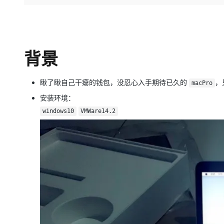
存储
天池大赛
Qwen3.7-Plus
云解析DNS
解决方案免费试用 新老
电子合同
最高领取价值200元试用
能看、能想、能动手的多模
安全
网络与CDN
AI 算法大赛
畅捷通
大数据开发治理平台 Data
AI 产品 免费试用
网络
安全
云开发大赛
Qwen3-VL-Plus
Tableau 订阅
1亿+ 大模型 tokens 和 
背景
可观测
入门学习赛
中间件
AI空中课堂在线直播课
云防火墙
140+云产品 免费试用
上云与迁云
云原生的云上边界网络安全
产品新客免费试用，最长1
数据库
瞅了瞅自己干瘪的钱包，没忍心入手期待已久的
，
macPro
生态解决方案
大模型服务
安装环境：
企业出海
大模型ACA认证体验
大数据计算
助力企业全员 AI 认知与能
windows10
VMWare14.2
行业生态解决方案
千问AI平台-Token Plan
政企业务
媒体服务
开发者生态解决方案
企业服务与云通信
千问AI平台-模型体验
AI 开发和 AI 应用解决
在线体验全尺寸、多种模态
域名与网站
Happy 系列大模型
终端用户计算
Serverless
开发工具