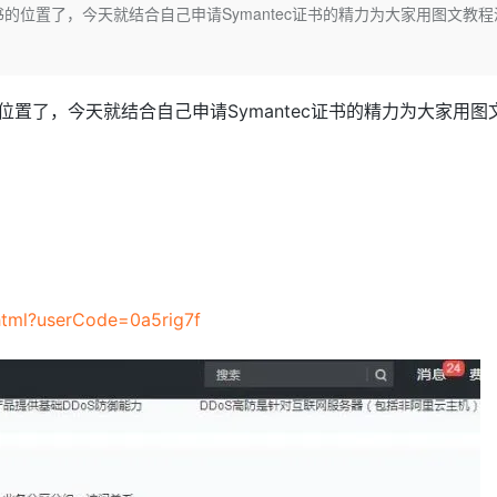
Deepseek-v4-pro
HappyHors
的位置了，今天就结合自己申请Symantec证书的精力为大家用图文教程
同享
万小智 AI 建站低至 15元/月
Qoder CN
AI 短剧/漫剧
云原生数据库 
快递物流查询
WordPress
成为服务伙
高校合作
点，立即开启云上创新
覆盖公网/内网、递归/权威、移动APP等全场景解析服务
送.CN域名，送备案服务码
基于千问大模型等，支持代码智能生成、研发智能问答
AI助力短剧
态智能体模型
旗舰 MoE 大模型，百万上下文与顶尖推理能力
图生视频，流
Ubuntu
服务生态伙伴
云工开物
企业应用
Works
Night Plan 支持 Qwen 3.8-Max
云原生大数据计算服务 MaxCompute
AI 办公
容器服务 Kub
NEW
GLM-5.2
Wan2.7-T
Red Hat
30+ 款产品免费体验
Data Agent 驱动的一站式 Data+AI 开发治理平台
夜间 5 折，Qwen/Meoo/TokenPlan 客户专享
面向分析的企业级SaaS模式云数据仓库
AI智能应用
提供一站式管
置了，今天就结合自己申请Symantec证书的精力为大家用图
科研合作
视觉 Coding、空间感知、多模态思考等全面升级
1M上下文，专为长程任务能力而生
ERP
堂（旗舰版）
SUSE
智能客服
CRM
防护产品
2个月
自动承接线索
建站小程序
OA 办公系统
AI 应用构建
大模型原生
力提升
财税管理
模板建站
Qoder
大模型服务平台百炼-应用模版
HOT
NEW
面向真实软件
个人版上线、团队版降价；千问3.8-Max首发发尝鲜
丰富多元化的应用模版和解决方案
400电话
定制建站
.html?userCode=0a5rig7f
万有无界
大模型服务平台百炼-智能体
方案
广告营销
模板小程序
的模型效果
灵活可视化地构建企业级 Agent
定制小程序
秒悟
人工智能平台 PAI
APP 开发
云端极速 AI 
新一代 AI 视频生成模型，深度适配广告营销等场景
AI Native 的算法工程平台，一站式完成建模、训练、推理服务部署
建站系统