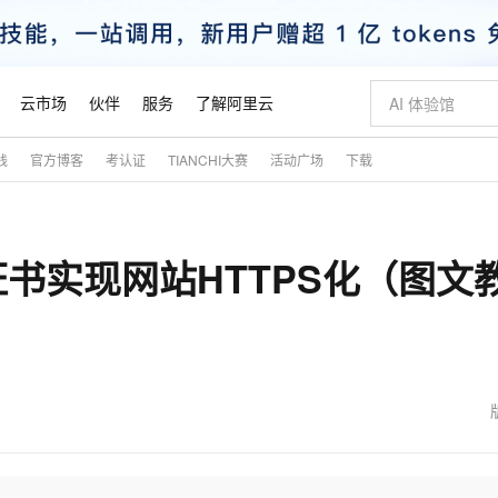
云市场
伙伴
服务
了解阿里云
践
官方博客
考认证
TIANCHI大赛
活动广场
下载
AI 特惠
数据与 API
成为产品伙伴
企业增值服务
最佳实践
价格计算器
AI 场景体
基础软件
产品伙伴合
阿里云认证
市场活动
配置报价
大模型
自助选配和估算价格
新方式
睿译宝，AI翻译排版一步到位
智启 AI 普惠权益
产品生态集成认证中心
企业支持计划
云上春晚
域名与网站
千问官方 MaaS 平台，为开发者和 Agent 而生，新用户赠送 1 亿 + tokens 额度
Qwen Aud
AI Coding
阿里云Maa
2026 阿里云
云服务器 E
为企业打
数据集
Windows
大模型认证
模型
NEW
NEW
证书实现网站HTTPS化（图文
交付可用成果
值低价云产品抢先购
上传文档即自动完成翻译和格式还原
至高享 1亿+免费 tokens，加速 Al 应用落地
提供智能易用的域名与建站服务
智能编程，一键
安全可靠、
产品生态伙伴
专家技术服务
云上奥运之旅
弹性计算合作
阿里云中企出
手机三要素
宝塔 Linux
全部认证
价格优势
有专属领域专家
GLM-5.2：长任务时代开源旗舰模型
阿里云 OPC 创新助力计划
千问大模型
即刻拥有 DeepS
AI 电商营销
对象存储 O
大模型
产品生态伙伴工作台
企业增值服务台
云栖战略参考
云存储合作计
云栖大会
身份实名认证
CentOS
训练营
推动算力普惠，释放技术红利
最高返9万
多领域专家智能体,一键组建 AI 虚拟交付团队
快速构建应用程序和网站，即刻迈出上云第一步
至高百万元 Token 补贴，加速一人公司成长
多元化、高性能、安全可靠的大模型服务
真正可用的 1M 上下文,一次完成代码全链路开发
轻松解锁专属 Dee
从图文生成到
云上的中国
数据库合作计
活动全景
短信
Docker
图片和
站式影视创作平台
Hermes Agent，打造自进化智能体
Token Plan 模型订阅计划
数字证书管理服务（原SSL证书）
5 分钟轻松部署
AI 广告创作
无影云电脑
企业成长
NEW
信息公告
看见新力量
云网络合作计
OCR 文字识别
JAVA
证享300元代金券
可视化编排打通从文字构思到成片全链路闭环
全托管，含MySQL、PostgreSQL、SQL Server、MariaDB多引擎
自主进化，持久记忆，越用越聪明
Qwen3.8-Max 首发尝鲜，限时加量 10 倍，夜间低至2折
实现全站HTTPS，呈现可信的WEB访问
图文、视频一
随时随地安
魔搭 Mode
Kimi-K3
HappyHors
NEW
loud
服务实践
官网公告
金融模力时刻
Salesforce O
版
发票查验
全能环境
Claude Code + GStack 打造工程团队
千问办公，限时限量积分加倍
Qoder
低代码高效构
AI 建站
短信服务
型
NEW
作计划
Kimi 最新旗舰模型，长程编程与推理利器
让文字生成流
计划
创新中心
魔搭 ModelSc
健康状态
理服务
让AI从“聊天伙伴”进化为能干活的“数字员工”
安装技能 GStack，拥有专属 AI 工程团队
你的AI工作搭子，覆盖日常办公高频场景
面向真实软件的智能体编程平台
0 代码专业建
客户案例
天气预报查询
操作系统
态合作计划