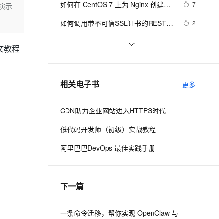
安全
如何在 CentOS 7 上为 Nginx 创建自
我要投诉
e-1.1-I2V
Cosyvoice-V3-Flash
7
演示
PolarDB
上云场景组合购
Milvus 弹性伸缩功能新增节
伴
签名 SSL 证书
漫剧创作，剧本、分镜、视频高效生成
100%兼容MySQL、PostgreSQL，兼容Oracle，支持集中和分布式
覆盖90%+业务场景，专享组合折扣价
点支持范围
畅自然，细节丰富
高表现力语音合成大模型，语音克隆听感自然
VPN
如何调用带不可信SSL证书的REST 
2
Web服务？
ernetes 版 ACK
云聚AI 严选权益
AI 原生数据库服务发布
SSL 证书
百度搜索：蓝易云【Tomcat服务器
15
2V
Fun-ASR
，一键激活高效办公新体验
理容器应用的 K8s 服务
精选AI产品，从模型到应用全链提效
Agent 数据网关
文教程
上安装SSL证书？】
文戏情感细腻自然，动作戏激烈拳拳到肉，实现更强表演能力
支持中英文自由切换，具备更强的噪声鲁棒性
堡垒机
 linux centos debain nginx自动ssl证
6
AI 用量加速计划
云原生数据库 PolarDB
书配置 软件 snapd 
防火墙
、识别商机，让客服更高效、服务更出色。
CyaSSL 轻量的 SSL 库 适合嵌入式环
新老同享，达量后返
Agentic Database 发布
9
相关电子书
更多
境 也可用于桌面或服务器环境
主机安全
应用
CDN助力企业网站进入HTTPS时代
千问办公
NEW
AI 应用及服务市场
的智能体编程平台
一站式AI生产力平台
低代码开发师（初级）实战教程
AI 应用
伶鹊
阿里巴巴DevOps 最佳实践手册
企业级人与Agent协作平台，接入和调度多个数字员工
智能客服平台，对话机器人、对话分析、智能外呼
大模型
大模型服务平台百炼 - 全妙
自然语言处理
下一篇
应用创作平台
多模态内容创作工具，已接入 DeepSeek
数据标注
机器学习
一条命令迁移，帮你实现 OpenClaw 与