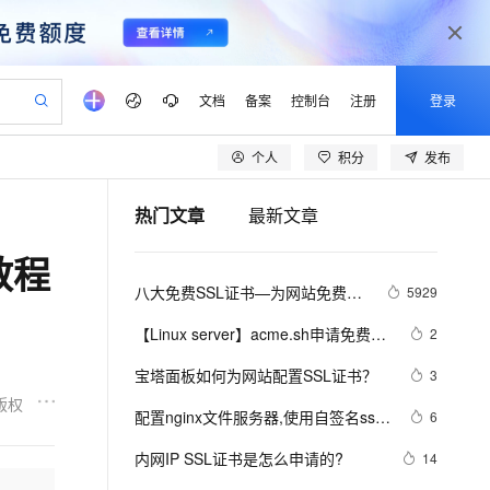
文档
备案
控制台
注册
登录
个人
积分
发布
验
作计划
器
AI 活动
专业服务
服务伙伴合作计划
开发者社区
加入我们
产品动态
服务平台百炼
阿里云 OPC 创新助力计划
热门文章
最新文章
一站式生成采购清单，支持单品或批量购买
io：打造专属 AI 语音助手
S产品伙伴计划（繁花）
峰会
CS
造的大模型服务与应用开发平台
一句话生成原生可编辑精美 PPT 文稿
AI 生产力先锋
Al MaaS 服务伙伴赋能合作
域名
博文
Careers
至高可申请百万元
Qwen3.8-Max 模型上线
教程
开启高性价比 AI 编程新体验
弹性可伸缩的云计算服务
Qwen-Audio-3.0-Realtime 端到端实时语音角色扮演
输入一句话想法, 轻松生成专业的 PPT
先锋实践拓展 AI 生产力的边界
Token 补贴，五大权
计划
海大会
伙伴信用分合作计划
商标
问答
社会招聘
八大免费SSL证书—为网站免费添
5929
益加速 OPC 成功
eek-V4-Pro
SS
一键部署幻兽帕鲁游戏服务器
飞天发布时刻
HOT
Open Search 向量检索版支
划
备案
电子书
校园招聘
加HTTPS加密
pSeek-V4-Pro
视频创作，一键激活电商全链路生产力
稳定、安全、高性价比、高性能的云存储服务
一键购买专属联机服务器，轻松开启游戏
所见，即是所愿
持视频检索 Pipeline 功能
更多支持
【Linux server】acme.sh申请免费
2
划
公司注册
镜像站
视频生成
语音识别与合成
SSL证书__Lets encrypt
专属 QwenPaw
漫剧工坊：一站式动画创作平台
AI 实训营
HOT
应用身份服务 (IDaaS)
宝塔面板如何为网站配置SSL证书？
3
合作伙伴培训与认证
划
上云迁移
站生成，高效打造优质广告素材
全接入的云上超级电脑
从聊天伙伴进化为能主动干活的本地数字员工
快速生产连贯的高质量长漫剧
从基础到进阶，Agent 创客手把手教你
OpenClaw 管理能力上线
版权
lScope
我要反馈
e-1.1-T2V
Qwen3-TTS-Flash
配置nginx文件服务器,使用自签名ssl
6
查询合作伙伴
n Alibaba Cloud ISV 合作
代维服务
建企业门户网站
10 分钟搭建微信、支付宝小程序
MaxCompute MaxFrame 提
证书发布https服务
畅细腻的高质量视频
离线语音合成大模型，多语言方言自适应，低延迟高稳定
创新加速
内网IP SSL证书是怎么申请的?
ope
登录合作伙伴管理后台
14
我要建议
站，无忧落地极速上线
以可视化方式快速构建移动和 PC 门户网站
国内短信简单易用，安全可靠，秒级触达，全球覆盖200+国家和地区。
高效部署网站，快速应用到小程序
供自动弹性内存功能