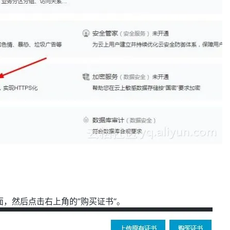
AI 应用
10分钟微调：让0.6B模型媲美235B模
多模态数据信
型
依托云原生高可用架构,实现Dify私有化部署
用1%尺寸在特定领域达到大模型90%以上效果
一个 AI 助手
超强辅助，Bol
即刻拥有 DeepSeek-R1 满血版
在企业官网、通讯软件中为客户提供 AI 客服
多种方案随心选，轻松解锁专属 DeepSeek
，然后点击右上角的”购买证书“。