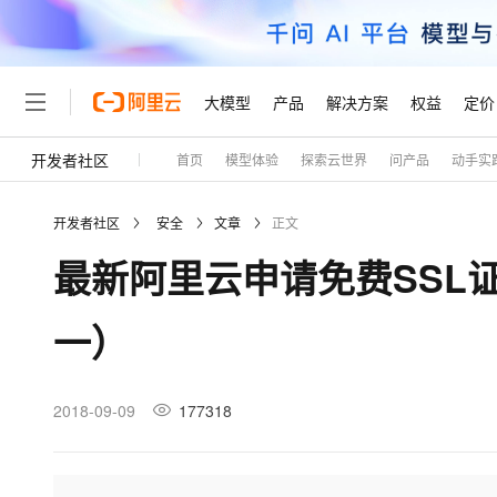
大模型
产品
解决方案
权益
定价
开发者社区
首页
模型体验
探索云世界
问产品
动手实
大模型
产品
解决方案
权益
定价
云市场
伙伴
服务
了解阿里云
精选产品
精选解决方案
普惠上云
产品定价
精选商城
成为销售伙伴
售前咨询
为什么选择阿里云
千问AI平台
开发者社区
安全
文章
正文
了解云产品的定价详情
大模型服务平台百炼
千问办公，解锁你的工作
普惠上云 官方力荐
分销伙伴
在线服务
网站建设
什么是云计算
大
最新阿里云申请免费SSL
大模型服务与应用平台
企业级Agent产品，直接
云服务器38元/年起，超
咨询伙伴
多端小程序
技术领先
云上成本管理
售后服务
轻量应用服务器
Agency Agents：拥
官方推荐返现计划
大模型
精选产品
精选解决方案
Salesforce 国际版订阅
稳定可靠
一）
管理和优化成本
推荐新用户得奖励，单订单
销售伙伴合作计划
自助服务
友盟天域
安全合规
人工智能与机器学习
AI
文本生成
云数据库 RDS
HappyHorse 打造一
云工开物
无影生态合作计划
在线服务
观测云
分析师报告
高校专属算力普惠，学生认
计算
互联网应用开发
2018-09-09
177318
Qwen3.8-Max
HOT
Salesforce On Alibaba C
工单服务
Tuya 物联网平台阿里云
研究报告与白皮书
人工智能平台 PAI
快速拥有专属 OpenClaw
大模
Consulting Partner 合
大数据
容器
智能体时代全能旗舰模型
免费试用
短信专区
一站式AI开发、训练和推
蓝凌 OA
AI 大模型销售与服务生
现代化应用