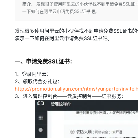
存储
天池大赛
Qwen3.7-Plus
简介：
发现很多使用阿里云的小伙伴找不到申请免费SSL证书
云解析DNS
解决方案免费试用 新老
电子合同
一下如何在阿里云申请免费SSL证书吧。
最高领取价值200元试用
能看、能想、能动手的多模
安全
网络与CDN
AI 算法大赛
畅捷通
大数据开发治理平台 Data
AI 产品 免费试用
网络
安全
云开发大赛
Qwen3-VL-Plus
Tableau 订阅
1亿+ 大模型 tokens 和 
发现很多使用阿里云的小伙伴找不到申请免费SSL证书的位
可观测
入门学习赛
中间件
演示一下如何在阿里云申请免费SSL证书吧。
AI空中课堂在线直播课
云防火墙
140+云产品 免费试用
上云与迁云
云原生的云上边界网络安全
产品新客免费试用，最长1
数据库
生态解决方案
大模型服务
企业出海
一、申请免费SSL证书：
大模型ACA认证体验
大数据计算
助力企业全员 AI 认知与能
行业生态解决方案
千问AI平台-Token Plan
政企业务
1、登录阿里云：
媒体服务
开发者生态解决方案
2、领取代金券礼包：
企业服务与云通信
https://promotion.aliyun.com/ntms/yunparter/invite
千问AI平台-模型体验
AI 开发和 AI 应用解决
3、进入管理控制台——云盾控制台——证书服务：
在线体验全尺寸、多种模态
域名与网站
Happy 系列大模型
终端用户计算
Serverless
开发工具