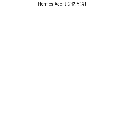
Hermes Agent 记忆互通！
息提取
与 AI 智能体进行实时音视频通话
从文本、图片、视频中提取结构化的属性信息
构建支持视频理解的 AI 音视频实时通话应用
t.diy 一步搞定创意建站
构建大模型应用的安全防护体系
通过自然语言交互简化开发流程,全栈开发支持
通过阿里云安全产品对 AI 应用进行安全防护